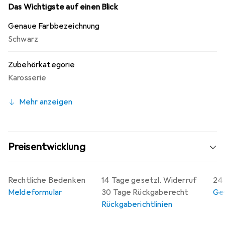
Lebensdauer und Zuverlässigkeit, selbst unter
Das Wichtigste auf einen Blick
anspruchsvollen Bedingungen. Der Haken ist einfach zu
Genaue Farbbezeichnung
montieren und passt zu einer Vielzahl von Crawler-
Schwarz
Modellen, was ihn zu einer praktischen Ergänzung für
jedes RC-Auto-Zubehör macht.
Zubehörkategorie
Karosserie
Mehr anzeigen
Preisentwicklung
Rechtliche Bedenken
14 Tage gesetzl. Widerruf
24 
Meldeformular
30 Tage Rückgaberecht
Gew
Rückgaberichtlinien