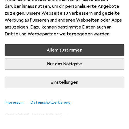
darüber hinaus nutzen, um dir personalisierte Angebote
Marke
Bewertungen
zu zeigen, unsere Webseite zu verbessern und gezielte
Mehr von Amewi
Werbung auf unseren und anderen Webseiten oder Apps
anzuzeigen. Dazu können bestimmte Daten auch an
Dritte und Werbepartner weitergegeben werden.
Zwischen Fr, 21.8. und Sa, 29.8. geliefert
Nur 2 Stück an Lager beim Lieferanten
Allem zustimmen
Benachrichtigen, wenn schneller verfügbar
Nur das Nötigste
Lieferort angeben für genaue Lieferzeit
In den Warenkorb
Einstellungen
Vergleichen
Merken
Impressum
Datenschutzerklärung
i
Kostenloser Versand ab 30,–