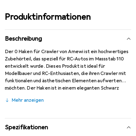
Produktinformationen
Beschreibung
Der 0 Haken für Crawler von Amewi ist ein hochwertiges
Zubehörteil, das speziell für RC-Autos im Massstab 1:10
entwickelt wurde. Dieses Produkt ist ideal für
Modellbauer und RC-Enthusiasten, die ihren Crawler mit
funktionalen und ästhetischen Elementen aufwerten
möchten. Der Haken ist in einem eleganten Schwarz
gehalten und fügt sich nahtlos in das Design des
Mehr anzeigen
Fahrzeugs ein. Er bietet nicht nur eine ansprechende
Optik, sondern auch die Möglichkeit, verschiedene
Zubehörteile oder Lasten zu transportieren, was die
Vielseitigkeit des RC-Crawlers erhöht. Die Verwendung
Spezifikationen
von robustem Material gewährleistet eine lange