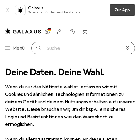
Galaxus
Zur App
Schneller finden und bestellen
Einstellungen
Kundenkonto
Vergleichslisten
Merklisten
Warenkorb
Navigation nach Kategorien
Menü
Suche
e
Deine Daten. Deine Wahl.
RC Zubehör
RC Auto Zubehör
Amewi 0 Haken für Crawler
Wenn du nur das Nötigste wählst, erfassen wir mit
Cookies und ähnlichen Technologien Informationen zu
1 Bild
deinem Gerät und deinem Nutzungsverhalten auf unserer
EUR
24,62
Website. Diese brauchen wir, um dir bspw. ein sicheres
Amewi
0 Haken für Crawler
Login und Basisfunktionen wie den Warenkorb zu
ermöglichen.
Preis in EUR inkl. MwSt.
Wenn du allem zustimmst, können wir diese Daten