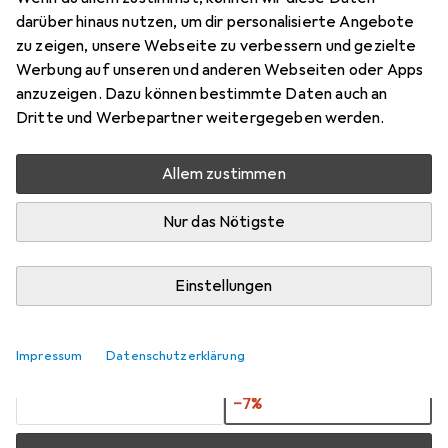
Fighter-1, Extreme, Eagle 1:12
darüber hinaus nutzen, um dir personalisierte Angebote
zu zeigen, unsere Webseite zu verbessern und gezielte
Preis in EUR inkl. MwSt.
Werbung auf unseren und anderen Webseiten oder Apps
anzuzeigen. Dazu können bestimmte Daten auch an
Marke
Bewertungen
Dritte und Werbepartner weitergegeben werden.
Mehr von Amewi
Allem zustimmen
Zwischen Do, 20.8. und Fr, 28.8. geliefert
Nur das Nötigste
Nur 2 Stück an Lager beim Lieferanten
Benachrichtigen, wenn schneller verfügbar
Einstellungen
Lieferort angeben für genaue Lieferzeit
Impressum
Datenschutzerklärung
1 Stück
2 Stück
EUR
13,73
pro Stück
EUR
12,77
pro Stück
−
7
%