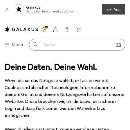
Galaxus
Zur App
Schneller finden und bestellen
Einstellungen
Kundenkonto
Vergleichslisten
Merklisten
Warenkorb
Navigation nach Kategorien
Menü
Suche
ör
Deine Daten. Deine Wahl.
Amewi Rear car shell bracket (R+L) Fighter-1, Extreme, Eagle 1:12
Wenn du nur das Nötigste wählst, erfassen wir mit
Cookies und ähnlichen Technologien Informationen zu
1 Bild
deinem Gerät und deinem Nutzungsverhalten auf unserer
Website. Diese brauchen wir, um dir bspw. ein sicheres
MENGENRABATT
Login und Basisfunktionen wie den Warenkorb zu
EUR
12,77
ermöglichen.
Spare
EUR
1,92
Amewi
Rear car shell bracket (R+L)
Wenn du allem zustimmst, können wir diese Daten