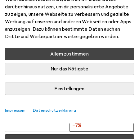
scaler
darüber hinaus nutzen, um dir personalisierte Angebote
zu zeigen, unsere Webseite zu verbessern und gezielte
Preis in EUR inkl. MwSt.
Werbung auf unseren und anderen Webseiten oder Apps
anzuzeigen. Dazu können bestimmte Daten auch an
Marke
Bewertungen
Dritte und Werbepartner weitergegeben werden.
Mehr von Amewi
Allem zustimmen
Zwischen Fr, 21.8. und Sa, 29.8. geliefert
Nur das Nötigste
Nur 2 Stück an Lager beim Lieferanten
Benachrichtigen, wenn schneller verfügbar
Einstellungen
Lieferort angeben für genaue Lieferzeit
Impressum
Datenschutzerklärung
1 Stück
2 Stück
EUR
13,73
pro Stück
EUR
12,77
pro Stück
−
7
%