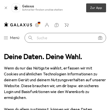
Galaxus
Zur App
Schneller finden und bestellen
Einstellungen
Kundenkonto
Vergleichslisten
Merklisten
Warenkorb
Navigation nach Kategorien
Menü
Suche
ehör
Deine Daten. Deine Wahl.
RC Auto Zubehör
Amewi Shock-absorbing Seat 1:35 scaler
Wenn du nur das Nötigste wählst, erfassen wir mit
Cookies und ähnlichen Technologien Informationen zu
1 Bild
deinem Gerät und deinem Nutzungsverhalten auf unserer
Website. Diese brauchen wir, um dir bspw. ein sicheres
MENGENRABATT
Login und Basisfunktionen wie den Warenkorb zu
EUR
12,77
ermöglichen.
Spare
EUR
1,92
Amewi
Shock-absorbing Seat 1:35
Wenn du allem zustimmst, können wir diese Daten