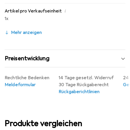
i
Artikel pro Verkaufseinheit
1x
Mehr anzeigen
Preisentwicklung
Rechtliche Bedenken
14 Tage gesetzl. Widerruf
24 
Meldeformular
30 Tage Rückgaberecht
Gew
Rückgaberichtlinien
Produkte vergleichen