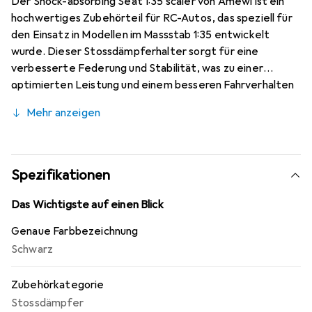
Der Shock-absorbing Seat 1:35 scaler von Amewi ist ein
hochwertiges Zubehörteil für RC-Autos, das speziell für
den Einsatz in Modellen im Massstab 1:35 entwickelt
wurde. Dieser Stossdämpferhalter sorgt für eine
verbesserte Federung und Stabilität, was zu einer
optimierten Leistung und einem besseren Fahrverhalten
des Modells führt. Die Konstruktion aus robustem
Mehr anzeigen
Material gewährleistet eine lange Lebensdauer und
Zuverlässigkeit, während die schwarze Farbgebung eine
ansprechende Ästhetik bietet. Der Shock-absorbing
Seat ist ein unverzichtbares Ersatzteil für alle, die ihre
Spezifikationen
RC-Autos aufwerten und die Fahreigenschaften
verbessern möchten. Er ist nicht für Kinder unter 3
Das Wichtigste auf einen Blick
Jahren geeignet, da er kleine Teile enthält, die eine
Genaue Farbbezeichnung
Erstickungsgefahr darstellen können.
Schwarz
Zubehörkategorie
Stossdämpfer