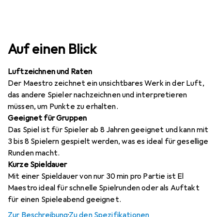
Auf einen Blick
Luftzeichnen und Raten
Der Maestro zeichnet ein unsichtbares Werk in der Luft,
das andere Spieler nachzeichnen und interpretieren
müssen, um Punkte zu erhalten.
Geeignet für Gruppen
Das Spiel ist für Spieler ab 8 Jahren geeignet und kann mit
3 bis 8 Spielern gespielt werden, was es ideal für gesellige
Runden macht.
Kurze Spieldauer
Mit einer Spieldauer von nur 30 min pro Partie ist El
Maestro ideal für schnelle Spielrunden oder als Auftakt
für einen Spieleabend geeignet.
Zur Beschreibung
·
Zu den Spezifikationen