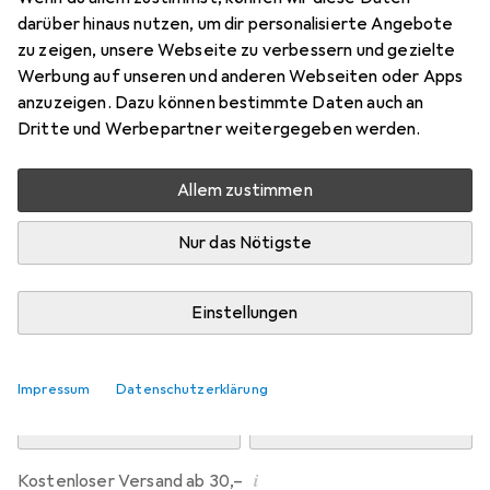
Preis in EUR inkl. MwSt.
darüber hinaus nutzen, um dir personalisierte Angebote
zu zeigen, unsere Webseite zu verbessern und gezielte
Marke
Bewertungen
Werbung auf unseren und anderen Webseiten oder Apps
Mehr von Asmodée
anzuzeigen. Dazu können bestimmte Daten auch an
Dritte und Werbepartner weitergegeben werden.
Zwischen Di, 11.8. und Do, 13.8. geliefert
Allem zustimmen
Nur 1 Stück an Lager beim Drittanbieter
Lieferort angeben für genaue Lieferzeit
Nur das Nötigste
i
Angebot von
Game World
DE
Einstellungen
In den Warenkorb
Impressum
Datenschutzerklärung
Vergleichen
Merken
i
Kostenloser Versand ab 30,–