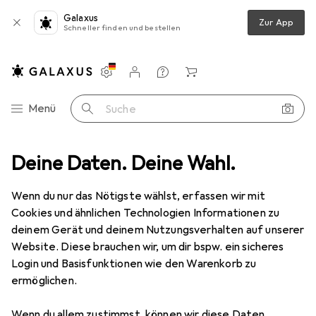
Galaxus
Zur App
Schneller finden und bestellen
Einstellungen
Kundenkonto
Vergleichslisten
Merklisten
Warenkorb
Navigation nach Kategorien
Menü
Suche
zles
Deine Daten. Deine Wahl.
Gesellschaftsspiele
Brettspiele
Asmodée El Maestro
Wenn du nur das Nötigste wählst, erfassen wir mit
Cookies und ähnlichen Technologien Informationen zu
3 Bilder
deinem Gerät und deinem Nutzungsverhalten auf unserer
Website. Diese brauchen wir, um dir bspw. ein sicheres
EUR
19,99
Login und Basisfunktionen wie den Warenkorb zu
Asmodée
El Maestro
ermöglichen.
Deutsch, 3 - 8 Spieler
Wenn du allem zustimmst, können wir diese Daten