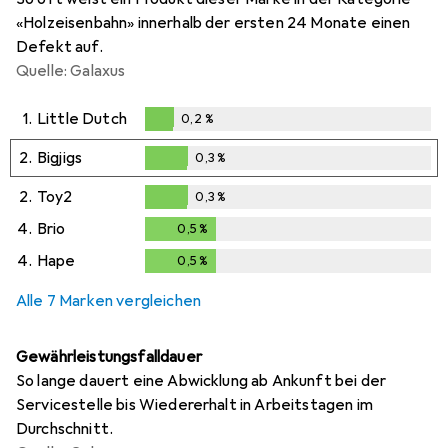
«Holzeisenbahn» innerhalb der ersten 24 Monate einen
Defekt auf.
Quelle: Galaxus
1.
Little Dutch
0,2
%
0,2
%
2.
Bigjigs
0,3
%
0,3
%
2.
Toy2
0,3
%
0,3
%
4.
Brio
0,5
%
0,5
%
4.
Hape
0,5
%
0,5
%
Alle 7 Marken vergleichen
Gewährleistungsfalldauer
So lange dauert eine Abwicklung ab Ankunft bei der
Servicestelle bis Wiedererhalt in Arbeitstagen im
Durchschnitt.