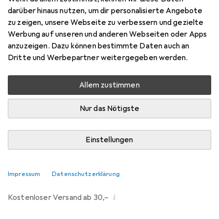
darüber hinaus nutzen, um dir personalisierte Angebote
Marke
Bewertungen
zu zeigen, unsere Webseite zu verbessern und gezielte
Mehr von Bigjigs
Werbung auf unseren und anderen Webseiten oder Apps
anzuzeigen. Dazu können bestimmte Daten auch an
Dritte und Werbepartner weitergegeben werden.
Zwischen Sa, 15.8. und Fr, 21.8. geliefert
Nur 2 Stück an Lager beim Lieferanten
Allem zustimmen
Benachrichtigen, wenn schneller verfügbar
Nur das Nötigste
Lieferort angeben für genaue Lieferzeit
Einstellungen
In den Warenkorb
Vergleichen
Merken
Impressum
Datenschutzerklärung
i
Kostenloser Versand ab 30,–