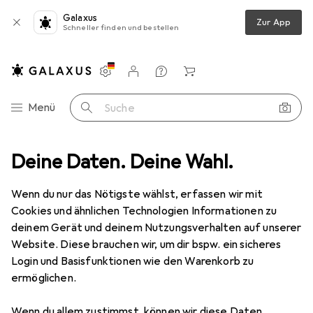
Galaxus
Zur App
Schneller finden und bestellen
Einstellungen
Kundenkonto
Vergleichslisten
Merklisten
Warenkorb
Navigation nach Kategorien
Menü
Suche
Deine Daten. Deine Wahl.
Spielfahrzeuge
Holzeisenbahn
Bigjigs Double Engine Shed
Wenn du nur das Nötigste wählst, erfassen wir mit
Cookies und ähnlichen Technologien Informationen zu
2 Bilder
deinem Gerät und deinem Nutzungsverhalten auf unserer
Website. Diese brauchen wir, um dir bspw. ein sicheres
EUR
18,03
Login und Basisfunktionen wie den Warenkorb zu
Bigjigs
Double Engine Shed
ermöglichen.
Preis in EUR inkl. MwSt.
Wenn du allem zustimmst, können wir diese Daten