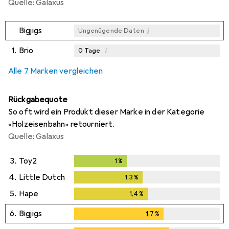
Quelle: Galaxus
i
Bigjigs
Ungenügende Daten
1.
Brio
i
0
Tage
i
i
i
Ungenügende Daten
Ungenügende Daten
Ungenügende Daten
Alle 7 Marken vergleichen
Rückgabequote
So oft wird ein Produkt dieser Marke in der Kategorie
«Holzeisenbahn» retourniert.
Quelle: Galaxus
3.
Toy2
1
%
1
%
4.
Little Dutch
1,3
%
1,3
%
5.
Hape
1,4
%
1,4
%
6.
Bigjigs
1,7
%
1,7
%