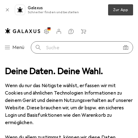
Galaxus
Zur App
Schneller finden und bestellen
Einstellungen
Kundenkonto
Vergleichslisten
Merklisten
Warenkorb
Navigation nach Kategorien
Menü
Suche
Fahrzeuge
Deine Daten. Deine Wahl.
RC Zubehör
RC Auto Zubehör
Bridgestone L303
Wenn du nur das Nötigste wählst, erfassen wir mit
Cookies und ähnlichen Technologien Informationen zu
1 Bild
deinem Gerät und deinem Nutzungsverhalten auf unserer
EUR
196,58
Website. Diese brauchen wir, um dir bspw. ein sicheres
Bridgestone
L303
Login und Basisfunktionen wie den Warenkorb zu
ermöglichen.
Preis in EUR inkl. MwSt.
Wenn du allem zustimmst, können wir diese Daten