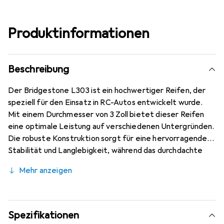
Produktinformationen
Beschreibung
Der Bridgestone L303 ist ein hochwertiger Reifen, der
speziell für den Einsatz in RC-Autos entwickelt wurde.
Mit einem Durchmesser von 3 Zoll bietet dieser Reifen
eine optimale Leistung auf verschiedenen Untergründen.
Die robuste Konstruktion sorgt für eine hervorragende
Stabilität und Langlebigkeit, während das durchdachte
Profil für eine ausgezeichnete Traktion sorgt. Der L303
Mehr anzeigen
ist ideal für alle, die Wert auf Präzision und Kontrolle
legen, egal ob auf der Strasse oder im Gelände. Mit
einem Gewicht von 3,341 Kilogramm ist dieser Reifen
leicht und dennoch strapazierfähig, was ihn zu einer
Spezifikationen
idealen Wahl für anspruchsvolle RC-Enthusiasten macht.