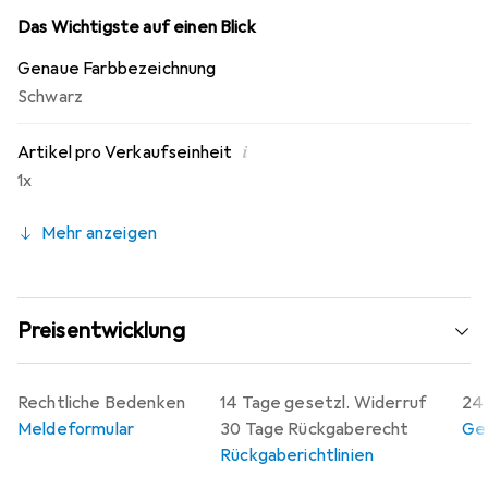
Der Reifen ist als Einzelstück erhältlich und eignet sich
Das Wichtigste auf einen Blick
perfekt als Ersatzteil für Ihr RC-Fahrzeug.
Genaue Farbbezeichnung
Schwarz
i
Artikel pro Verkaufseinheit
1x
Mehr anzeigen
Preisentwicklung
Rechtliche Bedenken
14 Tage gesetzl. Widerruf
24 
Meldeformular
30 Tage Rückgaberecht
Gew
Rückgaberichtlinien