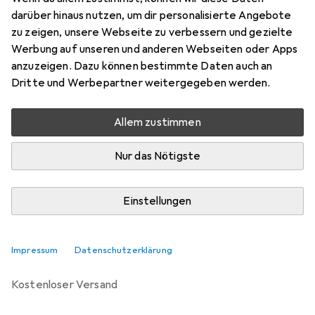
darüber hinaus nutzen, um dir personalisierte Angebote
Marke
Bewertungen
zu zeigen, unsere Webseite zu verbessern und gezielte
Mehr von Bridgestone
Werbung auf unseren und anderen Webseiten oder Apps
anzuzeigen. Dazu können bestimmte Daten auch an
Dritte und Werbepartner weitergegeben werden.
Zwischen Do, 13.8. und Mo, 17.8. geliefert
Nur 4 Stück an Lager beim Drittanbieter
Allem zustimmen
Lieferort angeben für genaue Lieferzeit
i
Angebot von
Nur das Nötigste
StockNet Connect
FR
Einstellungen
In den Warenkorb
Vergleichen
Merken
Impressum
Datenschutzerklärung
kostenloser Versand