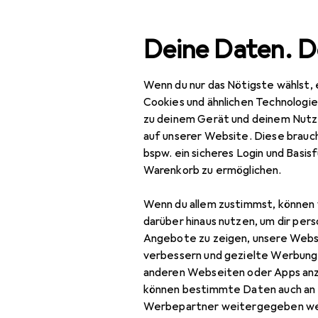
Suche
Deine Daten. D
Wenn du nur das Nötigste wählst, 
Navigation nach Kategorien
Gesamtsortiment
Spie
Gesamtsortiment
Cookies und ähnlichen Technologi
zu deinem Gerät und deinem Nutz
Spielzeug
auf unserer Website. Diese brauch
bspw. ein sicheres Login und Basis
Spielfahrzeuge
Warenkorb zu ermöglichen.
Ferngesteuerte
Wenn du allem zustimmst, können 
Fahrzeuge
darüber hinaus nutzen, um dir pers
RC Zubehör
Angebote zu zeigen, unsere Webs
verbessern und gezielte Werbung
RC Auto Zubehör
anderen Webseiten oder Apps an
können bestimmte Daten auch an 
RC Boot Zubehör
Werbepartner weitergegeben we