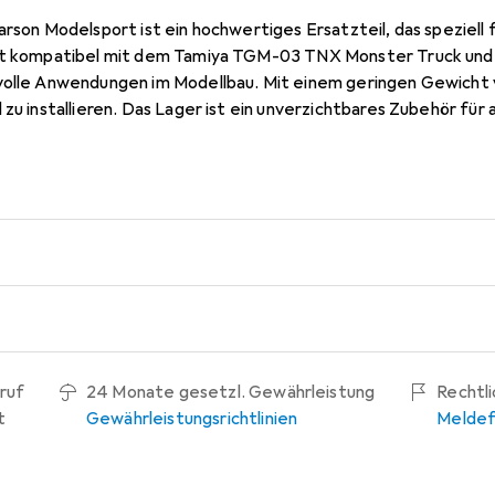
arson Modelsport ist ein hochwertiges Ersatzteil, das speziel
st kompatibel mit dem Tamiya TGM-03 TNX Monster Truck und 
volle Anwendungen im Modellbau. Mit einem geringen Gewicht v
zu installieren. Das Lager ist ein unverzichtbares Zubehör für a
-Fahrzeuge optimieren möchten. Hergestellt in Taiwan, garanti
keit, die für den Einsatz im Modellrennsport erforderlich ist. Es
s Modells zu gewährleisten und die Freude am Fahren zu maximie
ruf
24 Monate gesetzl. Gewährleistung
Rechtl
t
Gewährleistungsrichtlinien
Meldef