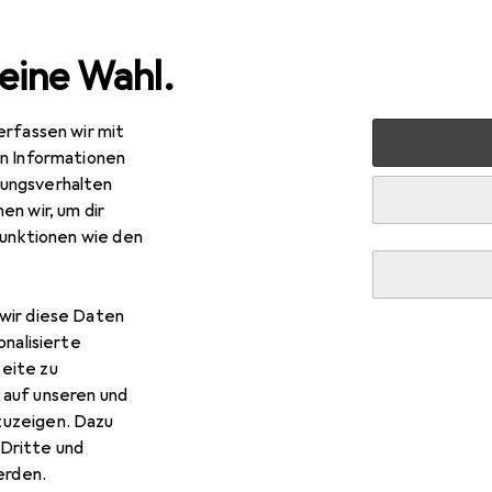
eine Wahl.
erfassen wir mit
lzeug
Spielfahrzeuge
Ferngesteuerte Fahrzeuge
R
en Informationen
ungsverhalten
en wir, um dir
funktionen wie den
wir diese Daten
onalisierte
eite zu
 auf unseren und
zuzeigen. Dazu
Dritte und
rden.