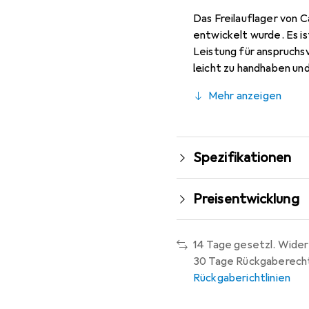
Das Freilauflager von C
entwickelt wurde. Es i
Leistung für anspruchs
leicht zu handhaben und 
Langlebigkeit ihrer RC
Mehr anzeigen
Qualität und Zuverlässig
die Funktionalität Ihre
Spezifikationen
Preisentwicklung
14 Tage gesetzl. Wider
30 Tage Rückgaberech
Rückgaberichtlinien