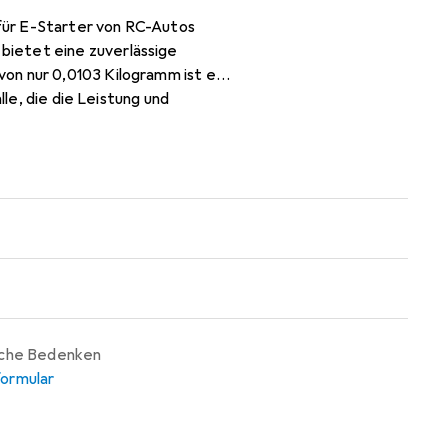
l für E-Starter von RC-Autos
bietet eine zuverlässige
on nur 0,0103 Kilogramm ist es
lle, die die Leistung und
ert dieses Produkt eine hohe
 ist ein ideales Ersatzteil, um
ren.
iche Bedenken
ormular