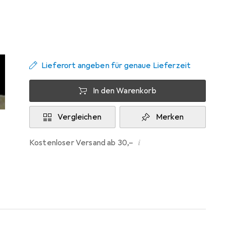
Zwischen Mi, 19.8. und Sa, 22.8. geliefert
Mehr als 10 Stück an Lager beim Lieferanten
Benachrichtigen, wenn schneller verfügbar
Lieferort angeben für genaue Lieferzeit
In den Warenkorb
Vergleichen
Merken
i
Kostenloser Versand ab 30,–