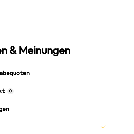
n & Meinungen
gabequoten
kt
0
gen