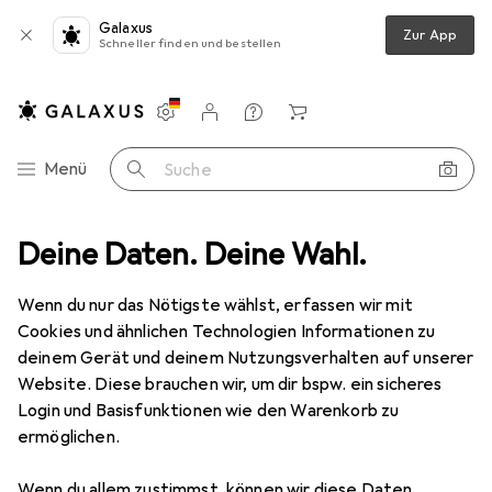
Galaxus
Zur App
Schneller finden und bestellen
Einstellungen
Kundenkonto
Vergleichslisten
Merklisten
Warenkorb
Navigation nach Kategorien
Menü
Suche
uto Zubehör
Deine Daten. Deine Wahl.
Carson Lenkhebel und Achsschenkel Set vorne X10EB
Wenn du nur das Nötigste wählst, erfassen wir mit
Cookies und ähnlichen Technologien Informationen zu
2 Bilder
deinem Gerät und deinem Nutzungsverhalten auf unserer
Website. Diese brauchen wir, um dir bspw. ein sicheres
EUR
17,99
Login und Basisfunktionen wie den Warenkorb zu
Carson
Lenkhebel und Achsschenkel
ermöglichen.
Set vorne X10EB
Wenn du allem zustimmst, können wir diese Daten