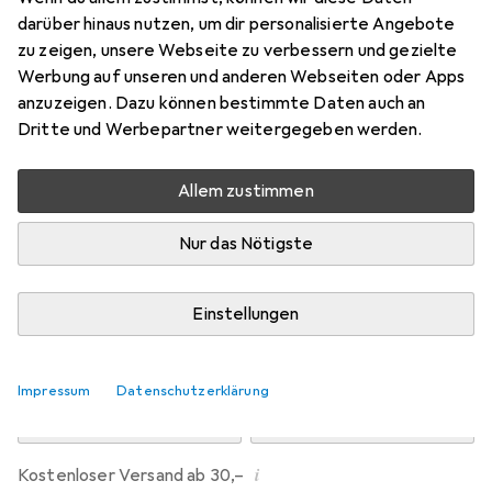
Preis in EUR inkl. MwSt.
darüber hinaus nutzen, um dir personalisierte Angebote
zu zeigen, unsere Webseite zu verbessern und gezielte
Marke
Bewertungen
Werbung auf unseren und anderen Webseiten oder Apps
Mehr von Carson
1
anzuzeigen. Dazu können bestimmte Daten auch an
Dritte und Werbepartner weitergegeben werden.
Zwischen Mi, 19.8. und Fr, 21.8. geliefert
Allem zustimmen
Mehr als 10 Stück an Lager beim Lieferanten
Benachrichtigen, wenn schneller verfügbar
Nur das Nötigste
Lieferort angeben für genaue Lieferzeit
Einstellungen
In den Warenkorb
Impressum
Datenschutzerklärung
Vergleichen
Merken
i
Kostenloser Versand ab 30,–