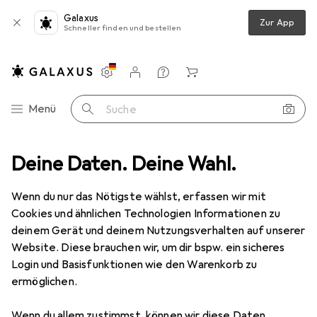
Galaxus
Zur App
Schneller finden und bestellen
Einstellungen
Kundenkonto
Vergleichslisten
Merklisten
Warenkorb
Navigation nach Kategorien
Menü
Suche
RC Auto Zubehör
Deine Daten. Deine Wahl.
Carson Motorritzel 13 Zähne M 0,8 Stahl gehär
Wenn du nur das Nötigste wählst, erfassen wir mit
Cookies und ähnlichen Technologien Informationen zu
2 Bilder
deinem Gerät und deinem Nutzungsverhalten auf unserer
Website. Diese brauchen wir, um dir bspw. ein sicheres
MENGENRABATT
Login und Basisfunktionen wie den Warenkorb zu
ermöglichen.
EUR
6,70
Spare
EUR
1,36
Carson
Motorritzel 13 Zähne M 0,8
Wenn du allem zustimmst, können wir diese Daten