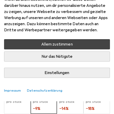
Stahl gehär
darüber hinaus nutzen, um dir personalisierte Angebote
zu zeigen, unsere Webseite zu verbessern und gezielte
Preis in EUR inkl. MwSt.
Werbung auf unseren und anderen Webseiten oder Apps
anzuzeigen. Dazu können bestimmte Daten auch an
Dritte und Werbepartner weitergegeben werden.
Marke
Bewertungen
Mehr von Carson
Allem zustimmen
Zwischen Di, 18.8. und Do, 20.8. geliefert
Nur das Nötigste
Mehr als 10 Stück an Lager beim Lieferanten
Benachrichtigen, wenn schneller verfügbar
Einstellungen
Lieferort angeben für genaue Lieferzeit
Impressum
Datenschutzerklärung
1 Stück
2 Stück
3 Stück
4 Stück
EUR
7,38
EUR
6,70
EUR
6,38
EUR
6,04
pro Stück
pro Stück
pro Stück
pro Stück
−
9
%
−
14
%
−
18
%