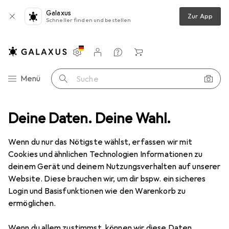
Galaxus
Zur App
Schneller finden und bestellen
Einstellungen
Kundenkonto
Vergleichslisten
Merklisten
Warenkorb
Navigation nach Kategorien
Menü
Suche
Zubehör
Deine Daten. Deine Wahl.
RC Auto Zubehör
Carson X10ET-XL Mitteldifferenzial
Wenn du nur das Nötigste wählst, erfassen wir mit
Cookies und ähnlichen Technologien Informationen zu
3 Bilder
deinem Gerät und deinem Nutzungsverhalten auf unserer
Website. Diese brauchen wir, um dir bspw. ein sicheres
EUR
21,93
Login und Basisfunktionen wie den Warenkorb zu
Carson
X10ET-XL Mitteldifferenzial
ermöglichen.
Preis in EUR inkl. MwSt.
Wenn du allem zustimmst, können wir diese Daten