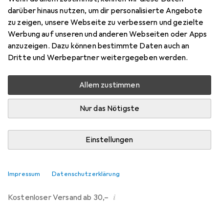
darüber hinaus nutzen, um dir personalisierte Angebote
Marke
Bewertungen
zu zeigen, unsere Webseite zu verbessern und gezielte
Mehr von Carson
Werbung auf unseren und anderen Webseiten oder Apps
anzuzeigen. Dazu können bestimmte Daten auch an
Dritte und Werbepartner weitergegeben werden.
Zwischen Mi, 19.8. und Fr, 21.8. geliefert
6 Stück an Lager beim Lieferanten
Allem zustimmen
Benachrichtigen, wenn schneller verfügbar
Nur das Nötigste
Lieferort angeben für genaue Lieferzeit
Einstellungen
In den Warenkorb
Vergleichen
Merken
Impressum
Datenschutzerklärung
i
Kostenloser Versand ab 30,–