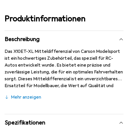
Produktinformationen
Beschreibung
Das X10ET-XL Mitteldifferenzial von Carson Modelsport
ist ein hochwertiges Zubehörteil, das speziell für RC-
Autos entwickelt wurde. Es bietet eine präzise und
zuverlässige Leistung, die für ein optimales Fahrverhalten
sorgt. Dieses Mitteldifferenzial ist ein unverzichtbares
Ersatzteil für Modellbauer, die Wert auf Qualität und
Langlebigkeit legen. Mit seiner robusten Konstruktion
Mehr anzeigen
und den durchdachten Spezifikationen ist es ideal für den
Einsatz in anspruchsvollen RC-Anwendungen. Das Produkt
ist so konzipiert, dass es nahtlos in das X10e-Modell
integriert werden kann, was die Installation und den
Spezifikationen
Austausch erleichtert. Die Verwendung von