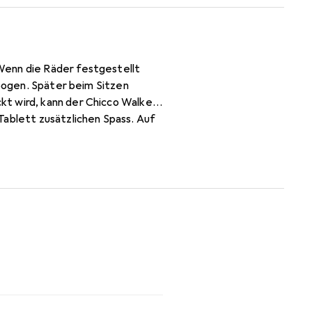
Wenn die Räder festgestellt
lbogen. Später beim Sitzen
t wird, kann der Chicco Walker
Tablett zusätzlichen Spass. Auf
nte Design von Chicco wird der