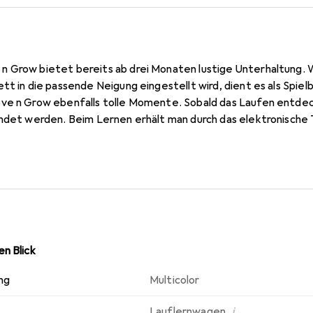
 Grow bietet bereits ab drei Monaten lustige Unterhaltung. 
tt in die passende Neigung eingestellt wird, dient es als Spie
ve n Grow ebenfalls tolle Momente. Sobald das Laufen entdeck
endet werden. Beim Lernen erhält man durch das elektronische 
Kinder lustige Melodien, Lichter und Spielzeuge. Durch das bu
r angesetzt.
n Blick
ng
Multicolor
i
Lauflernwagen