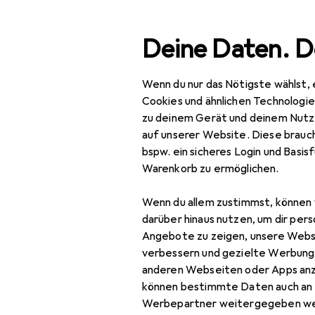
Suche
Deine Daten. D
Wenn du nur das Nötigste wählst, 
Navigation nach Kategorien
Gesamtsortiment
Spie
Gesamtsortiment
Cookies und ähnlichen Technologi
zu deinem Gerät und deinem Nutz
Spielzeug
auf unserer Website. Diese brauch
bspw. ein sicheres Login und Basis
Babyspielzeug
Warenkorb zu ermöglichen.
Motorikförderung
Wenn du allem zustimmst, können 
Babyrassel
darüber hinaus nutzen, um dir pers
Angebote zu zeigen, unsere Webs
Beissring
verbessern und gezielte Werbung
anderen Webseiten oder Apps an
Bewegungsspielzeug
können bestimmte Daten auch an 
Greifling
Werbepartner weitergegeben we