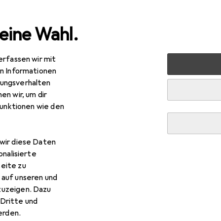
eine Wahl.
erfassen wir mit
lzeug
Babyspielzeug
Motorikförderung
Lauflernhilf
en Informationen
ungsverhalten
en wir, um dir
funktionen wie den
wir diese Daten
onalisierte
eite zu
 auf unseren und
zuzeigen. Dazu
Dritte und
rden.