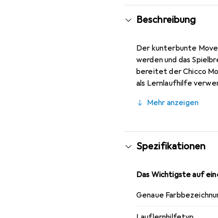
Beschreibung
Der kunterbunte Move n
werden und das Spielbre
bereitet der Chicco Mo
als Lernlaufhilfe verw
dem Tablett finden die 
Mehr anzeigen
Spassfaktor noch höhe
Spezifikationen
Das Wichtigste auf eine
Genaue Farbbezeichnu
Lauflernhilfetyp