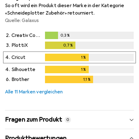
So oft wird ein Produkt dieser Marke in der Kategorie
«Schneideplotter Zubehör» retourniert.
Quelle: Galaxus
2.
Creativ Company
0,3
%
0,3
%
3.
PlottiX
0,7
%
0,7
%
4.
Cricut
1
%
1
%
4.
Silhouette
1
%
1
%
6.
Brother
1,1
%
1,1
%
Alle 11 Marken vergleichen
Fragen zum Produkt
0
Produktbewertungen