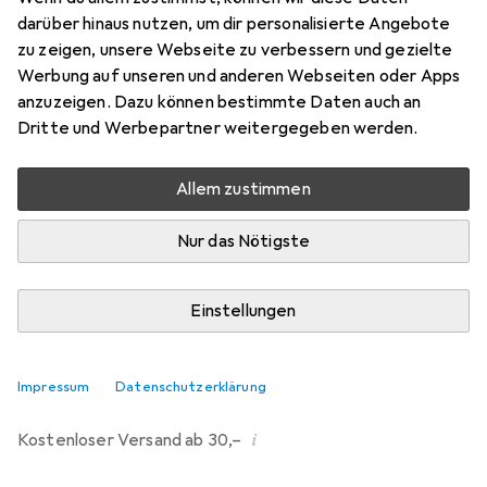
darüber hinaus nutzen, um dir personalisierte Angebote
Bewertungen
zu zeigen, unsere Webseite zu verbessern und gezielte
4
Werbung auf unseren und anderen Webseiten oder Apps
anzuzeigen. Dazu können bestimmte Daten auch an
Dritte und Werbepartner weitergegeben werden.
Zwischen Fr, 21.8. und Fr, 28.8. geliefert
5 Stück an Lager beim Lieferanten
Allem zustimmen
Benachrichtigen, wenn schneller verfügbar
Nur das Nötigste
Lieferort angeben für genaue Lieferzeit
Einstellungen
In den Warenkorb
Vergleichen
Merken
Impressum
Datenschutzerklärung
i
Kostenloser Versand ab 30,–