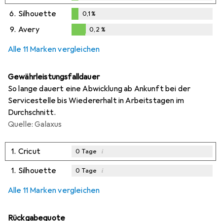
0,1
%
6.
Silhouette
0,1
%
0,1
%
9.
Avery
0,2
%
0,2
%
Alle 11 Marken vergleichen
Gewährleistungsfalldauer
So lange dauert eine Abwicklung ab Ankunft bei der
Servicestelle bis Wiedererhalt in Arbeitstagen im
Durchschnitt.
Quelle: Galaxus
1.
Cricut
i
0
Tage
1.
Silhouette
i
0
Tage
Alle 11 Marken vergleichen
Rückgabequote