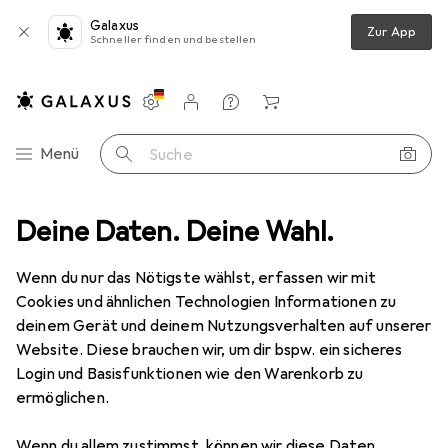
Galaxus
Zur App
Schneller finden und bestellen
Einstellungen
Kundenkonto
Vergleichslisten
Merklisten
Warenkorb
Navigation nach Kategorien
Menü
Suche
Schneideplotter Zubehör
Deine Daten. Deine Wahl.
Cricut Stifteset Infusible Ink Basic 1.0
Wenn du nur das Nötigste wählst, erfassen wir mit
Cookies und ähnlichen Technologien Informationen zu
8 Bilder
deinem Gerät und deinem Nutzungsverhalten auf unserer
Website. Diese brauchen wir, um dir bspw. ein sicheres
EUR
22,99
Login und Basisfunktionen wie den Warenkorb zu
Cricut
Stifteset Infusible Ink Basic 1.0
ermöglichen.
Preis in EUR inkl. MwSt.
Wenn du allem zustimmst, können wir diese Daten