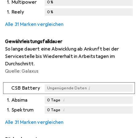
1.
Multipower
0
%
1.
Reely
0
%
Alle 31 Marken vergleichen
Gewährleistungsfalldauer
So lange dauert eine Abwicklung ab Ankunft bei der
Servicestelle bis Wiedererhalt in Arbeitstagen im
Durchschnitt.
Quelle: Galaxus
i
CSB Battery
Ungenügende Daten
1.
Absima
i
0
Tage
1.
Spektrum
i
0
Tage
i
i
Ungenügende Daten
Ungenügende Daten
Alle 31 Marken vergleichen