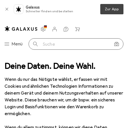
Galaxus
Zur App
Schneller finden und bestellen
Einstellungen
Kundenkonto
Vergleichslisten
Merklisten
Warenkorb
Navigation nach Kategorien
Menü
Suche
uge
Deine Daten. Deine Wahl.
RC Elektronik
RC Akku
CSB Battery BleiAkku HRL 634W
Wenn du nur das Nötigste wählst, erfassen wir mit
Cookies und ähnlichen Technologien Informationen zu
3 Bilder
deinem Gerät und deinem Nutzungsverhalten auf unserer
Website. Diese brauchen wir, um dir bspw. ein sicheres
EUR
31,96
Login und Basisfunktionen wie den Warenkorb zu
CSB Battery
BleiAkku HRL 634W
ermöglichen.
5700 mAh, 6 V
Wenn du allem zustimmst, können wir diese Daten