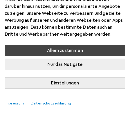
Preis in EUR inkl. MwSt.
darüber hinaus nutzen, um dir personalisierte Angebote
zu zeigen, unsere Webseite zu verbessern und gezielte
Bewertungen
Werbung auf unseren und anderen Webseiten oder Apps
anzuzeigen. Dazu können bestimmte Daten auch an
Dritte und Werbepartner weitergegeben werden.
Zwischen Mo, 10.8. und Mi, 12.8. geliefert
Allem zustimmen
Mehr als 10 Stück an Lager beim Lieferanten
Lieferort angeben für genaue Lieferzeit
Nur das Nötigste
In den Warenkorb
Einstellungen
Vergleichen
Merken
Impressum
Datenschutzerklärung
kostenloser Versand