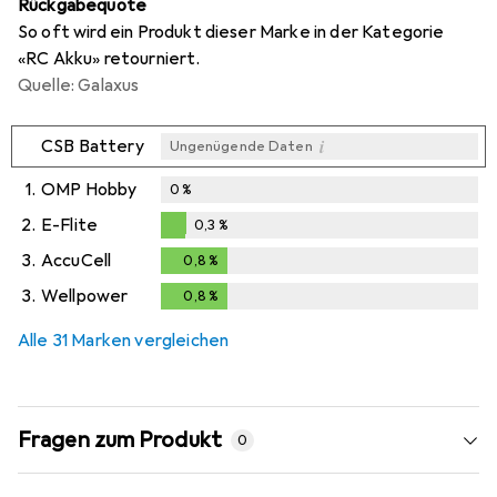
Rückgabequote
So oft wird ein Produkt dieser Marke in der Kategorie
«RC Akku» retourniert.
Quelle: Galaxus
i
CSB Battery
Ungenügende Daten
1.
OMP Hobby
0
%
2.
E-Flite
0,3
%
0,3
%
3.
AccuCell
0,8
%
0,8
%
3.
Wellpower
0,8
%
0,8
%
Alle 31 Marken vergleichen
Fragen zum Produkt
0