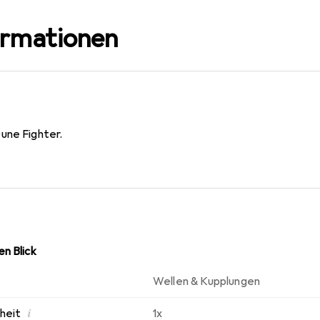
ormationen
une Fighter.
n Blick
Wellen & Kupplungen
i
nheit
1x