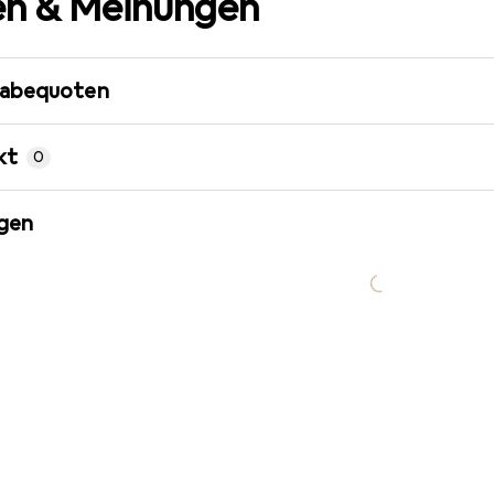
n & Meinungen
gabequoten
kt
0
gen