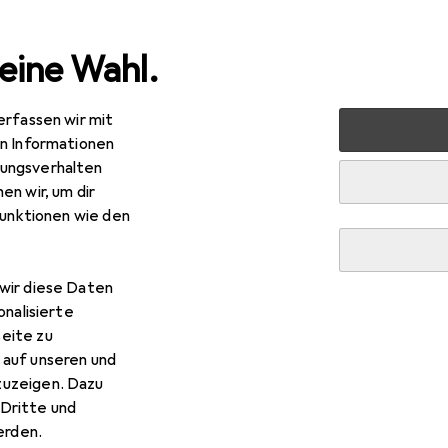
eine Wahl.
erfassen wir mit
Ferngesteuerte Fahrzeuge
RC Zubehör
RC Auto Z
en Informationen
ungsverhalten
en wir, um dir
funktionen wie den
wir diese Daten
onalisierte
eite zu
 auf unseren und
zuzeigen. Dazu
Dritte und
rden.