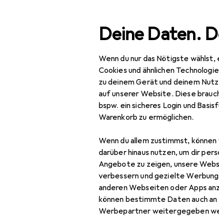
Suche
Deine Daten. D
Wenn du nur das Nötigste wählst, 
Navigation nach Kategorien
Gesamtsortiment
Spielzeug
Spielfahrzeuge
Gesamtsortiment
Cookies und ähnlichen Technologi
zu deinem Gerät und deinem Nutz
Spielzeug
auf unserer Website. Diese brauch
bspw. ein sicheres Login und Basis
Spielfahrzeuge
Warenkorb zu ermöglichen.
Ferngesteuerte
Wenn du allem zustimmst, können 
Fahrzeuge
darüber hinaus nutzen, um dir pers
RC Zubehör
Angebote zu zeigen, unsere Webs
verbessern und gezielte Werbung
RC Auto Zubehör
anderen Webseiten oder Apps an
können bestimmte Daten auch an 
RC Boot Zubehör
Werbepartner weitergegeben we