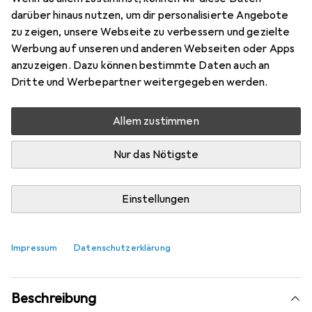
Mehr von Du-Bro
1
darüber hinaus nutzen, um dir personalisierte Angebote
zu zeigen, unsere Webseite zu verbessern und gezielte
Werbung auf unseren und anderen Webseiten oder Apps
Aktuell nicht lieferbar
anzuzeigen. Dazu können bestimmte Daten auch an
Benachrichtigen, wenn lieferbar
Dritte und Werbepartner weitergegeben werden.
Allem zustimmen
Vergleichen
Merken
Nur das Nötigste
i
Kostenloser Versand ab 30,–
Einstellungen
Produktinformationen
Impressum
Datenschutzerklärung
Beschreibung