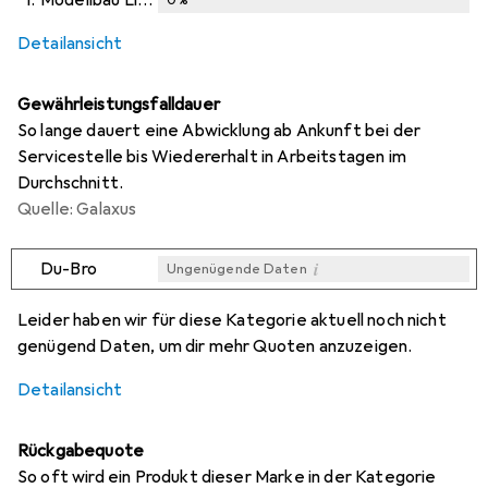
1.
Modellbau Lindinger
0
%
i
i
Ungenügende Daten
Ungenügende Daten
Detailansicht
Gewährleistungsfalldauer
So lange dauert eine Abwicklung ab Ankunft bei der
Servicestelle bis Wiedererhalt in Arbeitstagen im
Durchschnitt.
Quelle: Galaxus
i
Du-Bro
Ungenügende Daten
i
i
i
i
Ungenügende Daten
Ungenügende Daten
Ungenügende Daten
Ungenügende Daten
Leider haben wir für diese Kategorie aktuell noch nicht
genügend Daten, um dir mehr Quoten anzuzeigen.
Detailansicht
Rückgabequote
So oft wird ein Produkt dieser Marke in der Kategorie