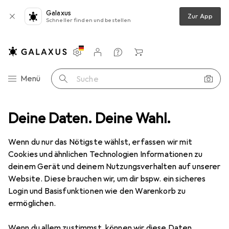
Galaxus
Zur App
Schneller finden und bestellen
Einstellungen
Kundenkonto
Vergleichslisten
Merklisten
Warenkorb
Navigation nach Kategorien
Menü
Suche
 Flugzeug Zubehör
Deine Daten. Deine Wahl.
Du-Bro Rad Ultraleicht 178 mm DUBRO 1 Stück
Wenn du nur das Nötigste wählst, erfassen wir mit
Cookies und ähnlichen Technologien Informationen zu
1 Bild
deinem Gerät und deinem Nutzungsverhalten auf unserer
Du-Bro
Rad Ultraleicht 178 mm
Website. Diese brauchen wir, um dir bspw. ein sicheres
DUBRO 1 Stück
Login und Basisfunktionen wie den Warenkorb zu
ermöglichen.
Marke
Bewertungen
Wenn du allem zustimmst, können wir diese Daten