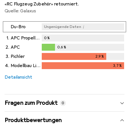
«RC Flugzeug Zubehör» retourniert.
Quelle: Galaxus
i
Du-Bro
Ungenügende Daten
1.
APC Propellers
0
%
2.
APC
0,6
%
0,6
%
3.
Pichler
2,9
%
2,9
%
4.
Modellbau Lindinger
3,7
%
3,7
%
Detailansicht
Fragen zum Produkt
0
Produktbewertungen