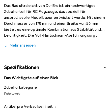
Das Rad ultraleicht von Du-Bro ist ein hochwertiges
Zubehörteil für RC Flugzeuge, das speziell für
anspruchsvolle Modellbauer entwickelt wurde. Mit einem
Durchmesser von 178 mm und einer Breite von 56 mm
bietet es eine optimale Kombination aus Stabilität und
Leichtigkeit. Die Voll-Hartschaum-Ausführung sorgt
dafür, dass das Rad auch nach längerer Lagerung kaum
Mehr anzeigen
Flachstellen aufweist, was die Einsatzbereitschaft und
die Leistung des Modells verbessert. Mit einem Gewicht
von nur 598 Gramm ist es ideal für den Einsatz in
verschiedenen RC Flugzeugmodellen, da es die
Spezifikationen
Gesamtlast minimiert und gleichzeitig die
Manövrierfähigkeit erhöht. Die Verwendung von
Das Wichtigste auf einen Blick
hochwertigem Hartschaum als Material gewährleistet
Zubehörkategorie
eine hohe Widerstandsfähigkeit und Langlebigkeit, was
Fahrwerk
für den Einsatz in der Luftfahrt unerlässlich ist. Dieses
Rad ist eine ausgezeichnete Wahl für alle, die Wert auf
i
Artikel pro Verkaufseinheit
Qualität und Leistung legen und ihr Modellflugzeug mit