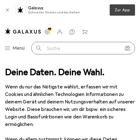
Galaxus
Zur App
Schneller finden und bestellen
Einstellungen
Kundenkonto
Vergleichslisten
Merklisten
Warenkorb
Navigation nach Kategorien
Menü
Suche
piele
Deine Daten. Deine Wahl.
Gartenspielgeräte
Trampolin Zubehör
Exit Premium
Wenn du nur das Nötigste wählst, erfassen wir mit
Cookies und ähnlichen Technologien Informationen zu
4 Bilder
deinem Gerät und deinem Nutzungsverhalten auf unserer
Website. Diese brauchen wir, um dir bspw. ein sicheres
EUR
98,48
Login und Basisfunktionen wie den Warenkorb zu
Exit
Premium
ermöglichen.
Preis in EUR inkl. MwSt.
Wenn du allem zustimmst, können wir diese Daten