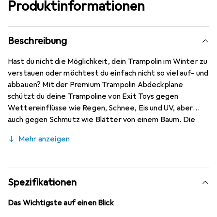
Produktinformationen
Beschreibung
Hast du nicht die Möglichkeit, dein Trampolin im Winter zu
verstauen oder möchtest du einfach nicht so viel auf- und
abbauen? Mit der Premium Trampolin Abdeckplane
schützt du deine Trampoline von Exit Toys gegen
Wettereinflüsse wie Regen, Schnee, Eis und UV, aber
auch gegen Schmutz wie Blätter von einem Baum. Die
Drainagelöcher sorgen dafür, dass das Wasser nicht auf
Mehr anzeigen
dem Trampolin stehen bleibt. Stabil, schön und einfach.
Die Premium Abdeckplanen sind aus extra dickem PVC
gefertigt und haben dadurch eine extra luxuriöse
Ausstrahlung im Vergleich zu anderen Abdeckplanen. Du
Spezifikationen
kannst die Abdeckplane einfach und stabil mit dem
Gummizug am Trampolin befestigen. In kürzester Zeit ist
Das Wichtigste auf einen Blick
dein Trampolin optimal geschützt. Wähle den extra