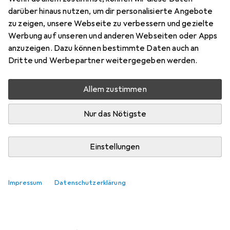
darüber hinaus nutzen, um dir personalisierte Angebote
Marke
Bewertungen
zu zeigen, unsere Webseite zu verbessern und gezielte
Mehr von Exit
5
Werbung auf unseren und anderen Webseiten oder Apps
anzuzeigen. Dazu können bestimmte Daten auch an
Dritte und Werbepartner weitergegeben werden.
Zwischen Do, 13.8. und Fr, 14.8. geliefert
Mehr als 10 Stück an Lager beim Lieferanten
Allem zustimmen
Lieferort angeben für genaue Lieferzeit
Nur das Nötigste
In den Warenkorb
Einstellungen
Vergleichen
Merken
kostenloser Versand
Impressum
Datenschutzerklärung