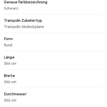
Genaue Farbbezeichnung
Schutz und erhöhe die Lebensdauer deines Trampolins
Schwarz
mit den Premium Abdeckplanen von Exit Toys.
Trampolin Zubehörtyp
Trampolin Abdeckplane
Form
Rund
Länge
366 cm
Breite
366 cm
Durchmesser
366 cm