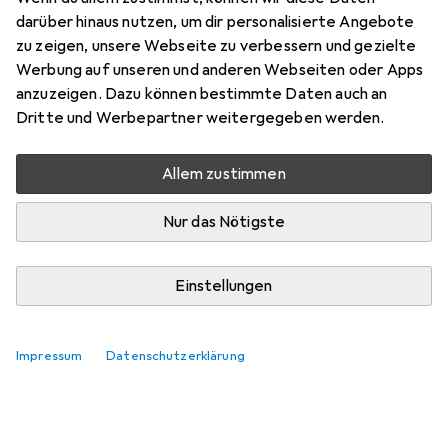
darüber hinaus nutzen, um dir personalisierte Angebote
Marke
Bewertungen
zu zeigen, unsere Webseite zu verbessern und gezielte
Mehr von Frech
24
Werbung auf unseren und anderen Webseiten oder Apps
anzuzeigen. Dazu können bestimmte Daten auch an
Dritte und Werbepartner weitergegeben werden.
Zwischen Mi, 12.8. und Do, 13.8. geliefert
Mehr als 10 Stück an Lager beim Lieferanten
Allem zustimmen
Lieferort angeben für genaue Lieferzeit
Nur das Nötigste
In den Warenkorb
Einstellungen
Vergleichen
Merken
i
Kostenloser Versand ab 30,–
Impressum
Datenschutzerklärung