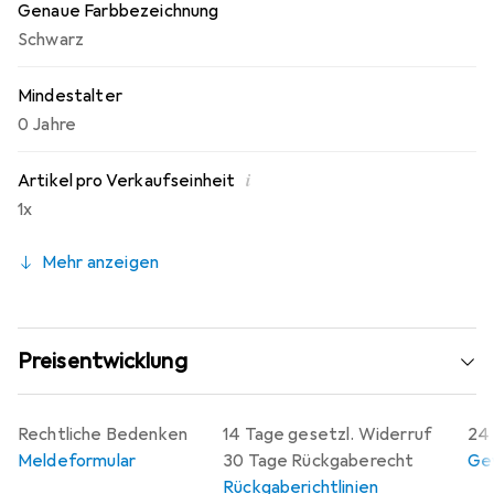
Genaue Farbbezeichnung
Schwarz
Mindestalter
0 Jahre
i
Artikel pro Verkaufseinheit
1x
Mehr anzeigen
Preisentwicklung
Rechtliche Bedenken
14 Tage gesetzl. Widerruf
24 
Meldeformular
30 Tage Rückgaberecht
Gew
Rückgaberichtlinien