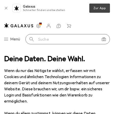
Galaxus
Zur App
Schneller finden und bestellen
Einstellungen
Kundenkonto
Vergleichslisten
Merklisten
Warenkorb
Navigation nach Kategorien
Menü
Suche
pielzeug
Deine Daten. Deine Wahl.
Basteln
Kreativsets
Bastelset
Handlettering
Wenn du nur das Nötigste wählst, erfassen wir mit
Cookies und ähnlichen Technologien Informationen zu
8 Bilder
deinem Gerät und deinem Nutzungsverhalten auf unserer
Website. Diese brauchen wir, um dir bspw. ein sicheres
EUR
20,59
Login und Basisfunktionen wie den Warenkorb zu
Handlettering
ermöglichen.
Preis in EUR inkl. MwSt.
Wenn du allem zustimmst, können wir diese Daten