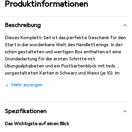
Produktinformationen
Beschreibung
Dieses Komplett-Set ist das perfekte Geschenk für den
Start in die wunderbare Welt des Handletterings. In der
schön gestalteten und wertigen Box enthalten ist eine
Grundanleitung für die ersten Schritte mit
Übungsalphabeten und ein Postkartenblock mit teils
vorgestalteten Karten in Schwarz und Weiss (je 10). Im
Set befinden sich zudem 3 Brush Pens (Schwarz, Blau,
Mehr anzeigen
Beere), 1 Bleistift, 4 Gelschreiber (Schwarz, Weiss, Gold,
Silber), 1 Glue-Marker und 2 Glitzerröhrchen (Silber, Gold).
Ein ideales Geschenk für alle Handlettering-Fans und für
alle, die es werden wollen.
Spezifikationen
Das Wichtigste auf einen Blick