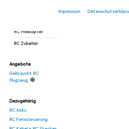
RC Elektronik
Impressum
Datenschutzerklär
RC Flugzeug
RC Helikopter
RC Zubehör
Angebote
Gebraucht RC
Flugzeug
Dazugehörig
RC Akku
RC Fernsteuerung
RC Kabel + RC Stecker