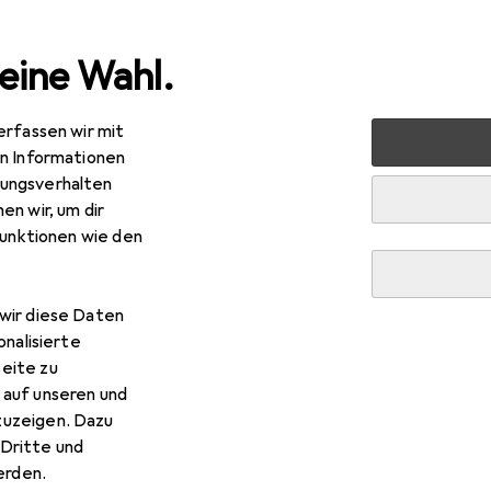
eine Wahl.
erfassen wir mit
lzeug
Spielfahrzeuge
Ferngesteuerte Fahrzeuge
R
en Informationen
ungsverhalten
en wir, um dir
funktionen wie den
wir diese Daten
onalisierte
eite zu
 auf unseren und
zuzeigen. Dazu
Dritte und
rden.