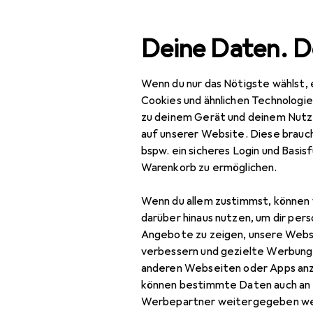
Suche
Deine Daten. D
Wenn du nur das Nötigste wählst, 
Navigation nach Kategorien
Gesamtsortiment
Spie
Gesamtsortiment
Cookies und ähnlichen Technologi
zu deinem Gerät und deinem Nutz
Spielzeug
auf unserer Website. Diese brauch
bspw. ein sicheres Login und Basis
Spielfahrzeuge
Warenkorb zu ermöglichen.
Ferngesteuerte
Wenn du allem zustimmst, können 
Fahrzeuge
darüber hinaus nutzen, um dir pers
Ferngesteuertes
Angebote zu zeigen, unsere Webs
für Kinder
verbessern und gezielte Werbung
anderen Webseiten oder Apps an
RC Auto
können bestimmte Daten auch an 
Werbepartner weitergegeben we
RC Boot