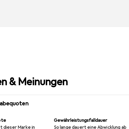
n & Meinungen
gabequoten
ote
Gewährleistungsfalldauer
t dieser Marke in
So lange dauert eine Abwicklung ab