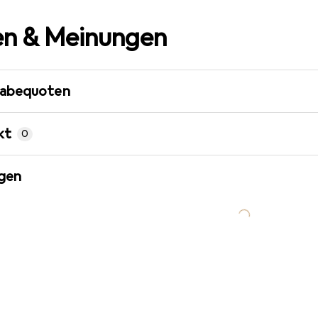
n & Meinungen
gabequoten
kt
0
gen