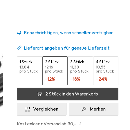
Zwischen Do, 20.8. und Fr, 28.8. geliefert
Mehr als 10 Stück an Lager beim Lieferanten
Benachrichtigen, wenn schneller verfügbar
Lieferort angeben für genaue Lieferzeit
1 Stück
2 Stück
3 Stück
4 Stück
EUR
13,84
EUR
12,16
EUR
11,38
EUR
10,55
pro Stück
pro Stück
pro Stück
pro Stück
−
12
%
−
18
%
−
24
%
2 Stück in den Warenkorb
Vergleichen
Merken
i
Kostenloser Versand ab 30,–