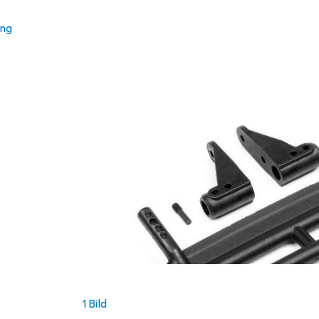
ung
1 Bild