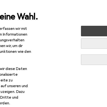
eine Wahl.
erfassen wir mit
lzeug
Spielfahrzeuge
Ferngesteuerte Fahrzeuge
R
en Informationen
ungsverhalten
en wir, um dir
funktionen wie den
wir diese Daten
onalisierte
eite zu
 auf unseren und
zuzeigen. Dazu
Dritte und
rden.