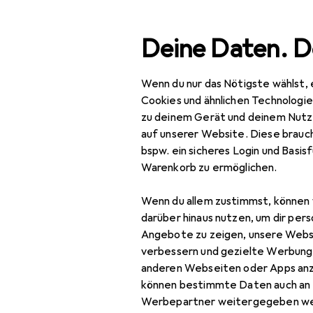
Suche
Deine Daten. D
Wenn du nur das Nötigste wählst, 
Navigation nach Kategorien
Gesamtsortiment
Spie
Gesamtsortiment
Cookies und ähnlichen Technologi
zu deinem Gerät und deinem Nutz
Spielzeug
auf unserer Website. Diese brauch
bspw. ein sicheres Login und Basis
Spielfahrzeuge
Warenkorb zu ermöglichen.
Ferngesteuerte
Wenn du allem zustimmst, können 
Fahrzeuge
darüber hinaus nutzen, um dir pers
RC Zubehör
Angebote zu zeigen, unsere Webs
verbessern und gezielte Werbung
RC Auto Zubehör
anderen Webseiten oder Apps an
können bestimmte Daten auch an 
RC Boot Zubehör
Werbepartner weitergegeben we