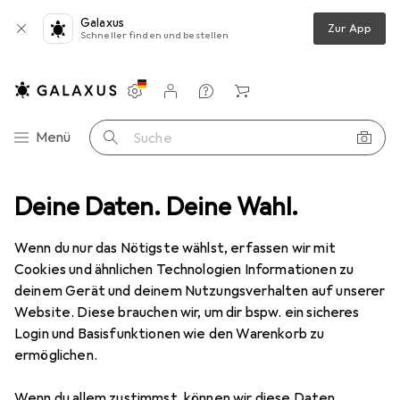
Galaxus
Zur App
Schneller finden und bestellen
Einstellungen
Kundenkonto
Vergleichslisten
Merklisten
Warenkorb
Navigation nach Kategorien
Menü
Suche
chicklichkeitsspiele
Deine Daten. Deine Wahl.
Iello Kennerspiel Cities Skylines jeu de plateau
Wenn du nur das Nötigste wählst, erfassen wir mit
Cookies und ähnlichen Technologien Informationen zu
4 Bilder
deinem Gerät und deinem Nutzungsverhalten auf unserer
Website. Diese brauchen wir, um dir bspw. ein sicheres
−39%
Login und Basisfunktionen wie den Warenkorb zu
ermöglichen.
EUR
31,82
statt
EUR
52,04
Iello
Kennerspiel Cities Skylines jeu de
Wenn du allem zustimmst, können wir diese Daten