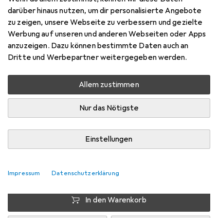
plateau
darüber hinaus nutzen, um dir personalisierte Angebote
zu zeigen, unsere Webseite zu verbessern und gezielte
Französisch, 1 - 4 Spieler
Werbung auf unseren und anderen Webseiten oder Apps
Preis in EUR inkl. MwSt.
anzuzeigen. Dazu können bestimmte Daten auch an
Dritte und Werbepartner weitergegeben werden.
Marke
Bewertungen
Mehr von Iello
Allem zustimmen
Nur das Nötigste
Zwischen Do, 13.8. und Mo, 17.8. geliefert
Nur 3 Stück an Lager beim Drittanbieter
Einstellungen
Lieferort angeben für genaue Lieferzeit
i
Angebot von
Impressum
Datenschutzerklärung
StockNet Connect
FR
In den Warenkorb