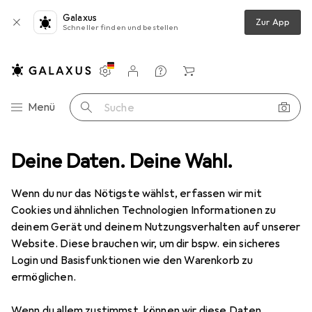
Galaxus
Zur App
Schneller finden und bestellen
Einstellungen
Kundenkonto
Vergleichslisten
Merklisten
Warenkorb
Navigation nach Kategorien
Menü
Suche
RC Akku
Deine Daten. Deine Wahl.
Jeti LiPo Pack model Empfängerakku Power Ion 5200 2S2P
Wenn du nur das Nötigste wählst, erfassen wir mit
Cookies und ähnlichen Technologien Informationen zu
1 Bild
deinem Gerät und deinem Nutzungsverhalten auf unserer
Jeti
LiPo Pack model Empfängerakku
Website. Diese brauchen wir, um dir bspw. ein sicheres
Power Ion 5200 2S2P
Login und Basisfunktionen wie den Warenkorb zu
ermöglichen.
5200 mAh, 7.40 V
Wenn du allem zustimmst, können wir diese Daten