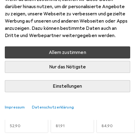
Marke
Bewertungen
darüber hinaus nutzen, um dir personalisierte Angebote
Mehr von Jeti
3
zu zeigen, unsere Webseite zu verbessern und gezielte
Werbung auf unseren und anderen Webseiten oder Apps
anzuzeigen. Dazu können bestimmte Daten auch an
Aktuell nicht lieferbar
Dritte und Werbepartner weitergegeben werden.
Benachrichtigen, wenn lieferbar
Allem zustimmen
Vergleichen
Merken
Nur das Nötigste
i
Kostenloser Versand ab 30,–
Einstellungen
Kapazität
3
Impressum
Datenschutzerklärung
2600 mAh
3100 mAh
6200 mAh
EUR
52,90
EUR
81,91
EUR
84,90