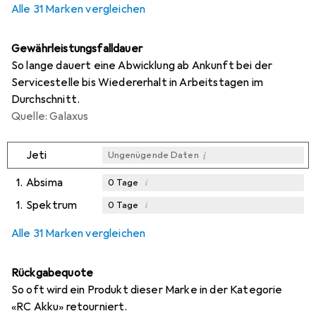
Alle 31 Marken vergleichen
Gewährleistungsfalldauer
So lange dauert eine Abwicklung ab Ankunft bei der
Servicestelle bis Wiedererhalt in Arbeitstagen im
Durchschnitt.
Quelle: Galaxus
i
Jeti
Ungenügende Daten
1.
Absima
i
0
Tage
1.
Spektrum
i
0
Tage
i
i
Ungenügende Daten
Ungenügende Daten
Alle 31 Marken vergleichen
Rückgabequote
So oft wird ein Produkt dieser Marke in der Kategorie
«RC Akku» retourniert.