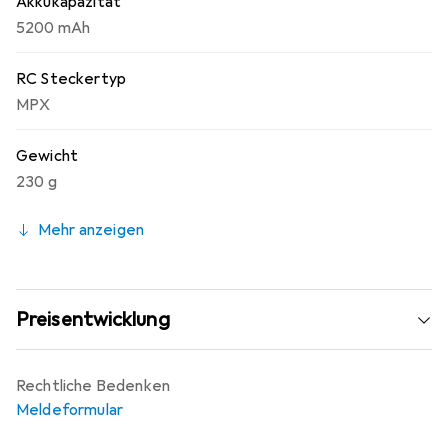
Akkukapazität
dass die Seite mit der Auflagefläche zur Montagefläche
5200 mAh
zeigt. So wird ein Zusammenquetschen der
Gummielemente verhindert.
RC Steckertyp
MPX
Gewicht
230 g
Mehr anzeigen
Preisentwicklung
Rechtliche Bedenken
Meldeformular