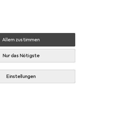
Einstellungen
Kundenkonto
Vergleichslisten
Merklisten
Warenkorb
Anmelden
Allem zustimmen
Konami Yu-Gi-Oh!: Box Set Legend. Coll. 2 *Deutsch*
Nur das Nötigste
EUR
105,18
Konami
Yu-Gi-Oh!: Box
Einstellungen
Set Legend. Coll. 2
*Deutsch*
Deutsch
Preis in EUR inkl. MwSt.
Marke
Bewertungen