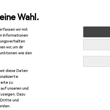
eine Wahl.
erfassen wir mit
lzeug
Spiele + Puzzles
Sammelspiele
Sammelkarten
en Informationen
ungsverhalten
en wir, um dir
funktionen wie den
wir diese Daten
onalisierte
eite zu
 auf unseren und
zuzeigen. Dazu
Dritte und
rden.