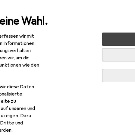
eine Wahl.
erfassen wir mit
lzeug
LEGO
LEGO Königin Wasimma Si-Willis Bau-Was-
en Informationen
ungsverhalten
en wir, um dir
funktionen wie den
wir diese Daten
onalisierte
eite zu
 auf unseren und
zuzeigen. Dazu
Dritte und
rden.