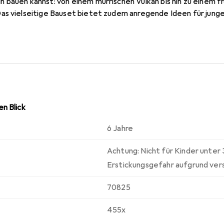
 bauen kannst: von einem mürrischen Vulkan bis hin zu einem f
as vielseitige Bauset bietet zudem anregende Ideen für junge
n bauen können. Das Set enthält mehrfarbige LEGO Steine z
igin Wasimma Si-Willi in 15 verschiedene Gestalten: Steinhauf
 Cello, Wal, Oktopus, Gorilla, Dinosaurier, Drache, Fledermaus
nhaufengestalt ist 11 cm gross, 7 cm breit und 1 cm tief.
n Blick
6 Jahre
Achtung: Nicht für Kinder unter
Erstickungsgefahr aufgrund vers
70825
455x