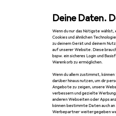
Suche
Deine Daten. D
Wenn du nur das Nötigste wählst, 
Navigation nach Kategorien
Gesamtsortiment
Spie
Gesamtsortiment
Cookies und ähnlichen Technologi
zu deinem Gerät und deinem Nutz
Spielzeug
auf unserer Website. Diese brauch
bspw. ein sicheres Login und Basis
LEGO
Warenkorb zu ermöglichen.
Spiele + Puzzles
Wenn du allem zustimmst, können 
Figuren + Puppen
darüber hinaus nutzen, um dir pers
Angebote zu zeigen, unsere Webs
Bauen + Gestalten
verbessern und gezielte Werbung
anderen Webseiten oder Apps an
Kreativ + Lernen
können bestimmte Daten auch an 
Verkleidung + Party
Werbepartner weitergegeben we