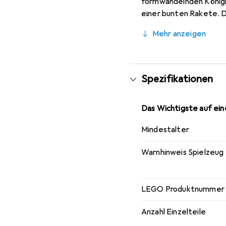
formwandelnden Königin
einer bunten Rakete. D
ganz eigenen Gestalte
Mehr anzeigen
LEGO Movie 2 Figur Kön
Hammer, Teufel, Vulkan,
Wasimma Si-Willi in Stei
Spezifikationen
Das Wichtigste auf eine
Mindestalter
Warnhinweis Spielzeug
LEGO Produktnummer
Anzahl Einzelteile