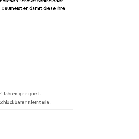
röhlichen Schmetterling oder
 Baumeister, damit diese ihre
um Bauen und Umbauen der
en/Königin, Auto, Schmetterling,
, Rakete und Toaster. Königin
 3 Jahren geeignet.
chluckbarer Kleinteile.