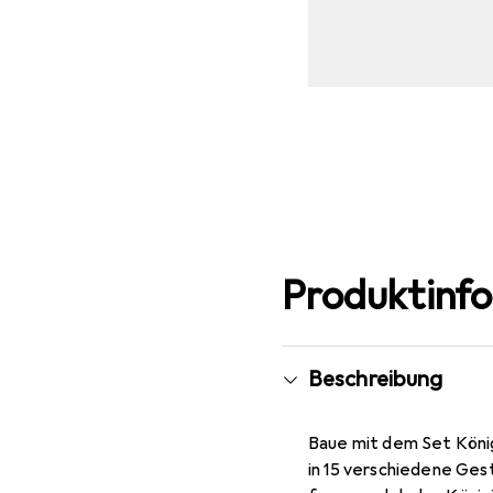
Produktinf
Beschreibung
Baue mit dem Set König
in 15 verschiedene Gest