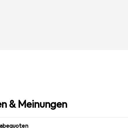
n & Meinungen
gabequoten