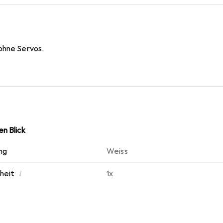
ohne Servos.
n Blick
ng
Weiss
i
nheit
1x