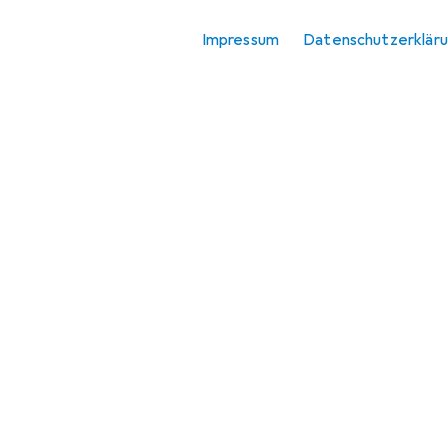
RC Flugzeug
Zubehör
Impressum
Datenschutzerklär
RC Helikopter
Zubehör