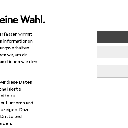
eine Wahl.
erfassen wir mit
Ferngesteuerte Fahrzeuge
RC Zubehör
RC Flugzeug 
en Informationen
ungsverhalten
en wir, um dir
funktionen wie den
wir diese Daten
onalisierte
eite zu
 auf unseren und
zuzeigen. Dazu
Dritte und
rden.