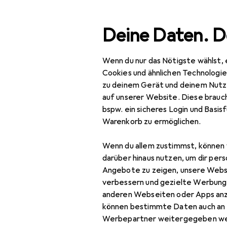
Suche
Deine Daten. D
Wenn du nur das Nötigste wählst, 
Navigation nach Kategorien
Gesamtsortiment
Spielzeug
Spielfahrzeuge
Gesamtsortiment
Cookies und ähnlichen Technologi
zu deinem Gerät und deinem Nutz
Spielzeug
auf unserer Website. Diese brauch
bspw. ein sicheres Login und Basis
Spielfahrzeuge
Warenkorb zu ermöglichen.
Ferngesteuerte
Wenn du allem zustimmst, können 
Fahrzeuge
darüber hinaus nutzen, um dir pers
RC Zubehör
Angebote zu zeigen, unsere Webs
verbessern und gezielte Werbung
RC Auto Zubehör
anderen Webseiten oder Apps an
können bestimmte Daten auch an 
RC Boot Zubehör
Werbepartner weitergegeben we