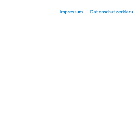
RC Flugzeug
Zubehör
Impressum
Datenschutzerklär
RC Helikopter
Zubehör