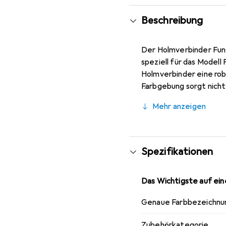
Beschreibung
Der Holmverbinder FunC
speziell für das Model
Holmverbinder eine rob
Farbgebung sorgt nicht
Modells ein. Als Ersatz
Mehr anzeigen
Flugzeugs, sodass die L
Verkaufseinheit ist de
Deutschland, steht die
unerlässlich sind. Der H
Spezifikationen
optimieren möchten.
Das Wichtigste auf eine
Genaue Farbbezeichnu
Zubehörkategorie