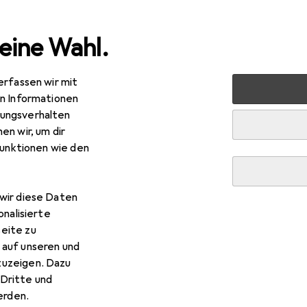
eine Wahl.
erfassen wir mit
rzeuge
Ferngesteuerte Fahrzeuge
RC Zubehör
RC 
en Informationen
ungsverhalten
en wir, um dir
funktionen wie den
wir diese Daten
onalisierte
eite zu
 auf unseren und
zuzeigen. Dazu
Dritte und
rden.