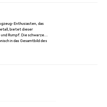
lugzeug-Enthusiasten, das
tall, bietet dieser
n und Rumpf. Die schwarze
nisch in das Gesamtbild des
nd effiziente Wartung des
it einem Artikel pro
erkstatt. Hergestellt in
hen Betrieb von RC-Flugzeugen
alle, die ihre Flugerlebnisse