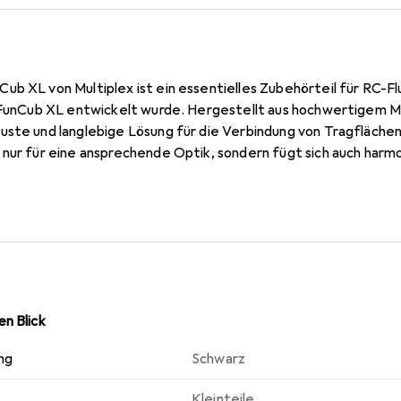
ub XL von Multiplex ist ein essentielles Zubehörteil für RC-F
l FunCub XL entwickelt wurde. Hergestellt aus hochwertigem Me
uste und langlebige Lösung für die Verbindung von Tragfläche
 nur für eine ansprechende Optik, sondern fügt sich auch harmo
teil konzipiert, ermöglicht der Holmverbinder eine einfache u
eistung und Sicherheit während des Flugs gewährleistet sind. M
r Holmverbinder eine praktische Ergänzung für jede Modellbauw
ses Produkt für Qualität und Präzision, die für den erfolgreic
olmverbinder FunCub XL ist somit eine wertvolle Investition für 
n Blick
ng
Schwarz
Kleinteile