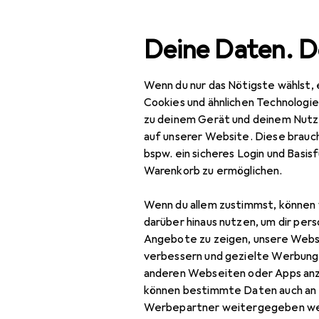
Suche
Deine Daten. D
Wenn du nur das Nötigste wählst, 
Navigation nach Kategorien
Gesamtsortiment
Spielzeug
Spielfah
Gesamtsortiment
Cookies und ähnlichen Technologi
zu deinem Gerät und deinem Nutz
Spielzeug
auf unserer Website. Diese brauch
bspw. ein sicheres Login und Basis
Spielfahrzeuge
Warenkorb zu ermöglichen.
Ferngesteuerte
Wenn du allem zustimmst, können 
Fahrzeuge
darüber hinaus nutzen, um dir pers
RC Zubehör
Angebote zu zeigen, unsere Webs
verbessern und gezielte Werbung
RC Auto Zubehör
anderen Webseiten oder Apps an
können bestimmte Daten auch an 
RC Boot Zubehör
Werbepartner weitergegeben we