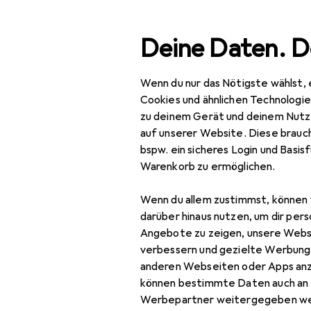
Suche
Deine Daten. D
Wenn du nur das Nötigste wählst, 
Navigation nach Kategorien
Gesamtsortiment
Spie
Gesamtsortiment
Cookies und ähnlichen Technologi
zu deinem Gerät und deinem Nutz
Spielzeug
auf unserer Website. Diese brauch
bspw. ein sicheres Login und Basis
Spielfahrzeuge
Warenkorb zu ermöglichen.
Ferngesteuerte
Wenn du allem zustimmst, können 
Fahrzeuge
darüber hinaus nutzen, um dir pers
Ferngesteuertes
Angebote zu zeigen, unsere Webs
für Kinder
verbessern und gezielte Werbung
anderen Webseiten oder Apps an
RC Auto
können bestimmte Daten auch an 
Werbepartner weitergegeben we
RC Boot