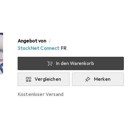
Zwischen Do, 13.8. und Mo, 17.8. geliefert
Mehr als 10 Stück an Lager beim
Drittanbieter
Lieferort angeben für genaue Lieferzeit
i
Angebot von
StockNet Connect
FR
In den Warenkorb
Vergleichen
Merken
kostenloser Versand