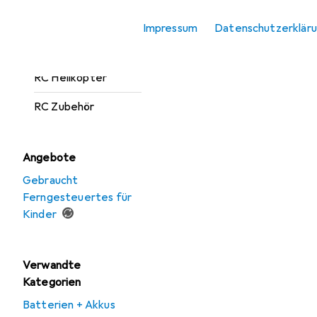
RC Elektronik
Impressum
Datenschutzerklär
RC Flugzeug
RC Helikopter
RC Zubehör
Angebote
Gebraucht
Ferngesteuertes für
Kinder
Verwandte
Kategorien
Batterien + Akkus