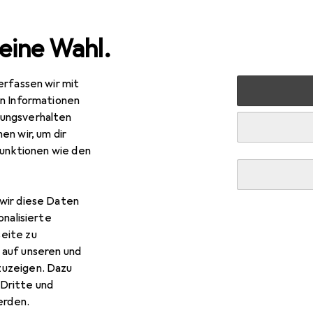
eine Wahl.
erfassen wir mit
lzeug
Spielfahrzeuge
Ferngesteuerte Fahrzeuge
F
en Informationen
ungsverhalten
en wir, um dir
funktionen wie den
wir diese Daten
onalisierte
eite zu
 auf unseren und
zuzeigen. Dazu
Dritte und
rden.