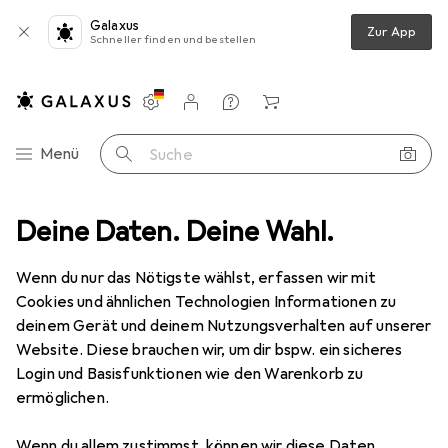
Galaxus
Zur App
Schneller finden und bestellen
Einstellungen
Kundenkonto
Vergleichslisten
Merklisten
Warenkorb
Navigation nach Kategorien
Menü
Suche
ele + Puzzles
Deine Daten. Deine Wahl.
Gesellschaftsspiele
Würfelspiele
NSV Qwixx
Wenn du nur das Nötigste wählst, erfassen wir mit
Cookies und ähnlichen Technologien Informationen zu
15 Bilder
deinem Gerät und deinem Nutzungsverhalten auf unserer
Website. Diese brauchen wir, um dir bspw. ein sicheres
MENGENRABATT
Login und Basisfunktionen wie den Warenkorb zu
ermöglichen.
EUR
9,82
Spare
EUR
1,12
NSV
Qwixx
Wenn du allem zustimmst, können wir diese Daten