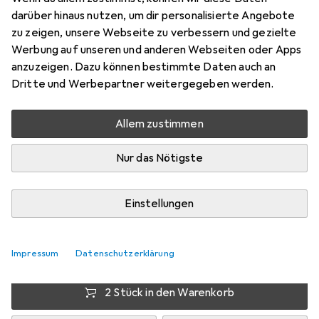
darüber hinaus nutzen, um dir personalisierte Angebote
Deutsch, 2 - 5 Spieler
zu zeigen, unsere Webseite zu verbessern und gezielte
Preis in EUR inkl. MwSt.
Werbung auf unseren und anderen Webseiten oder Apps
anzuzeigen. Dazu können bestimmte Daten auch an
Bewertungen
Dritte und Werbepartner weitergegeben werden.
20
Allem zustimmen
Zwischen Mo, 10.8. und Mi, 12.8. geliefert
Nur das Nötigste
Nur 3 Stück an Lager beim Lieferanten
Lieferort angeben für genaue Lieferzeit
Einstellungen
1 Stück
2 Stück
3 Stück
EUR
10,38
pro Stück
EUR
9,82
pro Stück
EUR
9,41
pro Stück
Impressum
Datenschutzerklärung
−
5
%
−
9
%
2 Stück in den Warenkorb