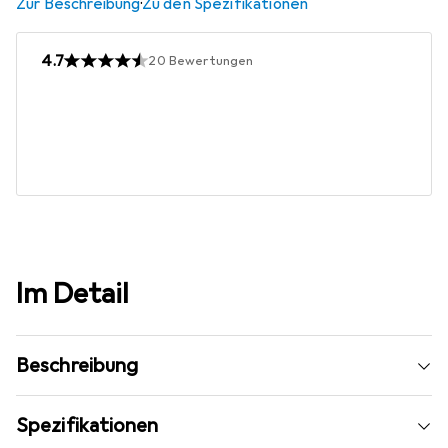
Zur Beschreibung
·
Zu den Spezifikationen
4.7
20
Bewertungen
Im Detail
Beschreibung
Spezifikationen