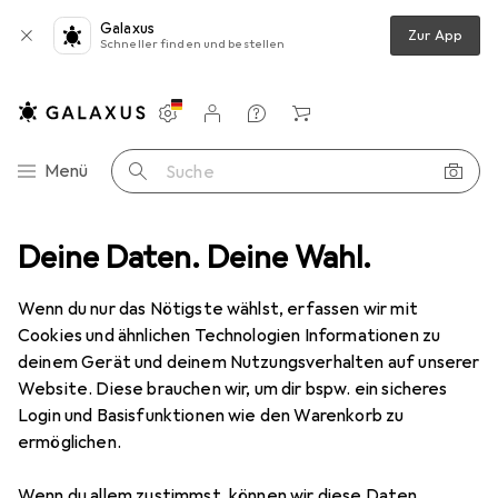
Galaxus
Zur App
Schneller finden und bestellen
Einstellungen
Kundenkonto
Vergleichslisten
Merklisten
Warenkorb
Navigation nach Kategorien
Menü
Suche
schaftsspiele
Deine Daten. Deine Wahl.
Würfelspiele
NSV Qwixx gemiXXt Zusatzblöcke
Wenn du nur das Nötigste wählst, erfassen wir mit
Cookies und ähnlichen Technologien Informationen zu
5 Bilder
deinem Gerät und deinem Nutzungsverhalten auf unserer
NSV
Qwixx gemiXXt Zusatzblöcke
Website. Diese brauchen wir, um dir bspw. ein sicheres
Login und Basisfunktionen wie den Warenkorb zu
Deutsch, 2 - 5 Spieler
ermöglichen.
Bewertungen
Wenn du allem zustimmst, können wir diese Daten