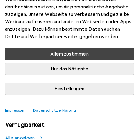
25
darüber hinaus nutzen, um dir personalisierte Angebote
zu zeigen, unsere Webseite zu verbessern und gezielte
Werbung auf unseren und anderen Webseiten oder Apps
Aktuell nicht lieferbar
anzuzeigen. Dazu können bestimmte Daten auch an
Dritte und Werbepartner weitergegeben werden.
Benachrichtigen, wenn lieferbar
Allem zustimmen
Vergleichen
Merken
Nur das Nötigste
i
Kostenloser Versand ab 30,–
Einstellungen
Impressum
Datenschutzerklärung
Ähnliche Produkte mit besserer
Verfügbarkeit
Alle anzeigen