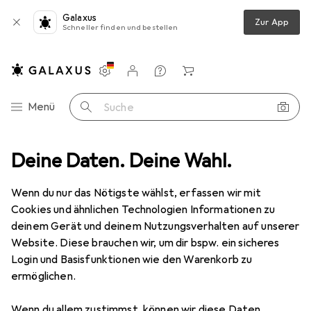
Galaxus
Zur App
Schneller finden und bestellen
Einstellungen
Kundenkonto
Vergleichslisten
Merklisten
Warenkorb
Navigation nach Kategorien
Menü
Suche
te
Deine Daten. Deine Wahl.
Rutschbahn
Plum Premium Nestschaukel mit Wassersprüher
Wenn du nur das Nötigste wählst, erfassen wir mit
Cookies und ähnlichen Technologien Informationen zu
17 Bilder
deinem Gerät und deinem Nutzungsverhalten auf unserer
Website. Diese brauchen wir, um dir bspw. ein sicheres
EUR
227,73
Login und Basisfunktionen wie den Warenkorb zu
Plum
Premium Nestschaukel mit
ermöglichen.
Wassersprüher
Wenn du allem zustimmst, können wir diese Daten