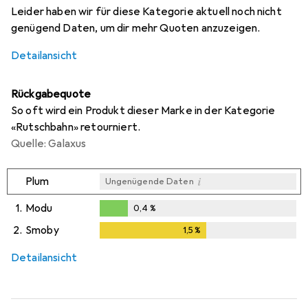
Leider haben wir für diese Kategorie aktuell noch nicht
genügend Daten, um dir mehr Quoten anzuzeigen.
Detailansicht
Rückgabequote
So oft wird ein Produkt dieser Marke in der Kategorie
«Rutschbahn» retourniert.
Quelle: Galaxus
i
Plum
Ungenügende Daten
1.
Modu
0,4
%
0,4
%
2.
Smoby
1,5
%
1,5
%
Detailansicht