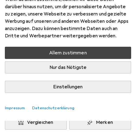
1.71 x 0.60 x 0.50 m
darüber hinaus nutzen, um dir personalisierte Angebote
Preis in EUR inkl. MwSt.
zu zeigen, unsere Webseite zu verbessern und gezielte
Werbung auf unseren und anderen Webseiten oder Apps
Marke
Bewertungen
anzuzeigen. Dazu können bestimmte Daten auch an
Mehr von Plum
Dritte und Werbepartner weitergegeben werden.
Allem zustimmen
Zwischen Do, 27.8. und Do, 3.9. geliefert
Mehr als 10 Stück an Lager beim Lieferanten
Nur das Nötigste
Benachrichtigen, wenn schneller verfügbar
Einstellungen
Lieferort angeben für genaue Lieferzeit
In den Warenkorb
Impressum
Datenschutzerklärung
Vergleichen
Merken