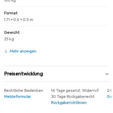
100 kg
Format
1.71 x 0.6 x 0.5 m
Gewicht
25 kg
Mehr anzeigen
Preisentwicklung
Rechtliche Bedenken
14 Tage gesetzl. Widerruf
24 
Meldeformular
30 Tage Rückgaberecht
Gew
Rückgaberichtlinien