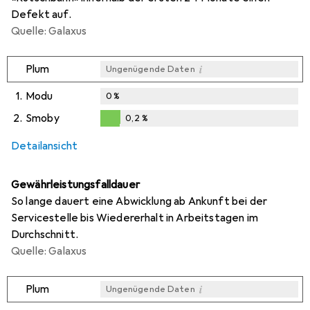
Defekt auf.
Quelle: Galaxus
i
Plum
Ungenügende Daten
1.
Modu
0
%
2.
Smoby
0,2
%
0,2
%
Detailansicht
Gewährleistungsfalldauer
So lange dauert eine Abwicklung ab Ankunft bei der
Servicestelle bis Wiedererhalt in Arbeitstagen im
Durchschnitt.
Quelle: Galaxus
i
Plum
Ungenügende Daten
i
i
Ungenügende Daten
Ungenügende Daten