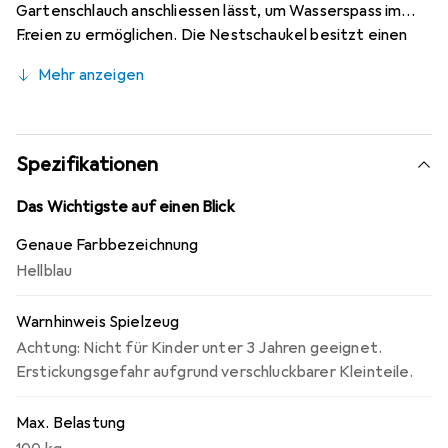
Gartenschlauch anschliessen lässt, um Wasserspass im
Freien zu ermöglichen. Die Nestschaukel besitzt einen
grösseren Rahmen von 2,20 Meter Höhe, die zusätzliche
Mehr anzeigen
Höhe ermöglicht einen grösseren Schwung. Der elegante
himmelblaue und graue Metallrahmen hat eine
strukturierte Oberfläche, ist extra dick für zusätzliche
Stabilität und ist innen und aussen verzinkt. Dies bietet
Spezifikationen
dem Schwingset zusätzliche Haltbarkeit und
Witterungsschutz. Die bequeme Stoffnest-Schaukel ist
Das Wichtigste auf einen Blick
gross genug für zwei kleine Kinder, Erwachsene können
Genaue Farbbezeichnung
auch schaukeln, entspannen und sich dem Spass
Hellblau
anschliessen.
Warnhinweis Spielzeug
Achtung: Nicht für Kinder unter 3 Jahren geeignet.
Erstickungsgefahr aufgrund verschluckbarer Kleinteile.
Max. Belastung