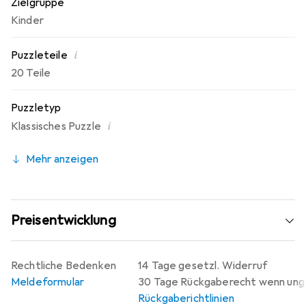
Zielgruppe
Vorstellungskraft, assoziative Fähigkeiten, Gedächtnis
und Aufmerksamkeit, räumliches und logisches Denken,
Kinder
die Fähigkeit zu sprechen und zu kommunizieren,
Durchhaltevermögen und viele andere nützliche
i
Puzzleteile
Fähigkeiten.
20 Teile
Puzzletyp
i
Klassisches Puzzle
Mehr anzeigen
Preisentwicklung
Rechtliche Bedenken
14 Tage gesetzl. Widerruf
Meldeformular
30 Tage Rückgaberecht wenn un
Rückgaberichtlinien