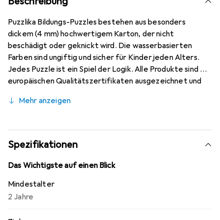
Beschreibung
Puzzlika Bildungs-Puzzles bestehen aus besonders
dickem (4 mm) hochwertigem Karton, der nicht
beschädigt oder geknickt wird. Die wasserbasierten
Farben sind ungiftig und sicher für Kinder jeden Alters.
Jedes Puzzle ist ein Spiel der Logik. Alle Produkte sind mit
europäischen Qualitätszertifikaten ausgezeichnet und
nach dem Montessori-Konzept für Spiel und Lernen
Mehr anzeigen
entwickelt. Jedes Set kommt in einer Röhre oder Box,
die sich perfekt zur Aufbewahrung eignet. Die Aufgabe
des Spiels besteht darin, mit Logik das Puzzle korrekt
zusammenzusetzen. Die Hauptaufgabe ist nicht nur, die
Spezifikationen
Puzzles zusammenzusetzen, sondern das Lernen Ihres
Kindes einfach und unterhaltsam zu gestalten. Dieses
Das Wichtigste auf einen Blick
Puzzle hilft, die motorischen Fähigkeiten der Hände und
Mindestalter
Finger, die Koordination der Bewegungen und die
2 Jahre
gleichzeitige Nutzung beider Hände zu entwickeln, die
Fähigkeit, Ziele zu erreichen, Kreativität und