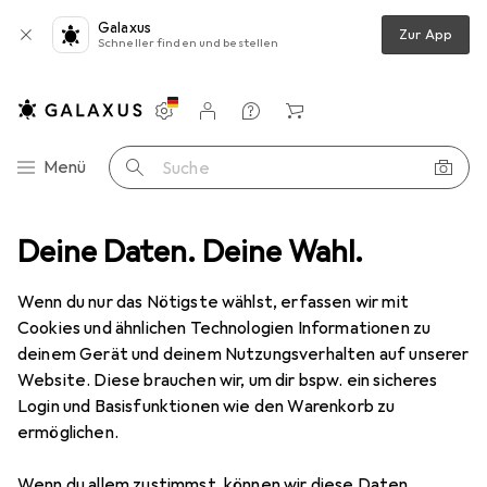
Galaxus
Zur App
Schneller finden und bestellen
Einstellungen
Kundenkonto
Vergleichslisten
Merklisten
Warenkorb
Navigation nach Kategorien
Menü
Suche
pielzeug
Deine Daten. Deine Wahl.
Spiele + Puzzles
Puzzle
Puzzlika puzzle "My food"
Wenn du nur das Nötigste wählst, erfassen wir mit
Cookies und ähnlichen Technologien Informationen zu
5 Bilder
deinem Gerät und deinem Nutzungsverhalten auf unserer
Website. Diese brauchen wir, um dir bspw. ein sicheres
MENGENRABATT
Login und Basisfunktionen wie den Warenkorb zu
ermöglichen.
EUR
12,86
Spare
EUR
3,78
Puzzlika
puzzle "My food"
Wenn du allem zustimmst, können wir diese Daten