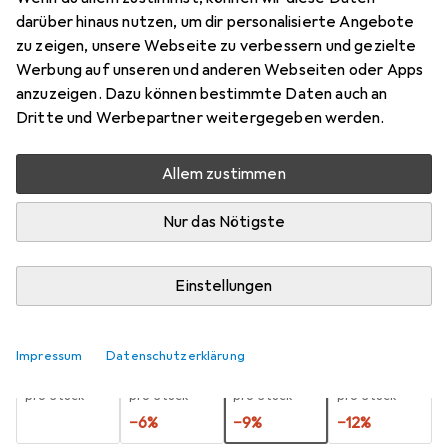
darüber hinaus nutzen, um dir personalisierte Angebote
20 Teile
zu zeigen, unsere Webseite zu verbessern und gezielte
Preis in EUR inkl. MwSt.
Werbung auf unseren und anderen Webseiten oder Apps
anzuzeigen. Dazu können bestimmte Daten auch an
Marke
Bewertungen
Dritte und Werbepartner weitergegeben werden.
Mehr von Puzzlika
Allem zustimmen
Zwischen Mi, 19.8. und Sa, 22.8. geliefert
Nur das Nötigste
10 Stück an Lager beim Lieferanten
Benachrichtigen, wenn schneller verfügbar
Einstellungen
Lieferort angeben für genaue Lieferzeit
Impressum
Datenschutzerklärung
1 Stück
2 Stück
3 Stück
4 Stück
EUR
14,12
EUR
13,26
EUR
12,86
EUR
12,43
pro Stück
pro Stück
pro Stück
pro Stück
−
6
%
−
9
%
−
12
%