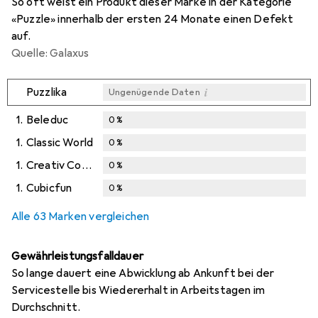
So oft weist ein Produkt dieser Marke in der Kategorie
«Puzzle» innerhalb der ersten 24 Monate einen Defekt
auf.
Quelle: Galaxus
i
Puzzlika
Ungenügende Daten
1.
Beleduc
0
%
1.
Classic World
0
%
1.
Creativ Company
0
%
1.
Cubicfun
0
%
Alle 63 Marken vergleichen
Gewährleistungsfalldauer
So lange dauert eine Abwicklung ab Ankunft bei der
Servicestelle bis Wiedererhalt in Arbeitstagen im
Durchschnitt.