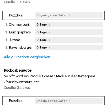
Quelle: Galaxus
i
Puzzlika
Ungenügende Daten
1.
Clementoni
i
0
Tage
1.
Eurographics
i
0
Tage
1.
Jumbo
i
0
Tage
1.
Ravensburger
i
0
Tage
Alle 63 Marken vergleichen
Rückgabequote
So oft wird ein Produkt dieser Marke in der Kategorie
«Puzzle» retourniert.
Quelle: Galaxus
i
Puzzlika
Ungenügende Daten