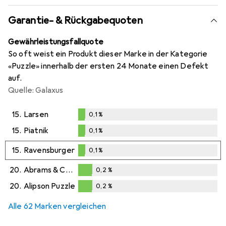
Garantie- & Rückgabequoten
Gewährleistungsfallquote
So oft weist ein Produkt dieser Marke in der Kategorie
«Puzzle» innerhalb der ersten 24 Monate einen Defekt
auf.
Quelle: Galaxus
15.
Larsen
0,1
%
0,1
%
15.
Piatnik
0,1
%
0,1
%
15.
Ravensburger
0,1
%
0,1
%
20.
Abrams & Chronicle
0,2
%
0,2
%
20.
Alipson Puzzle
0,2
%
0,2
%
Alle 62 Marken vergleichen