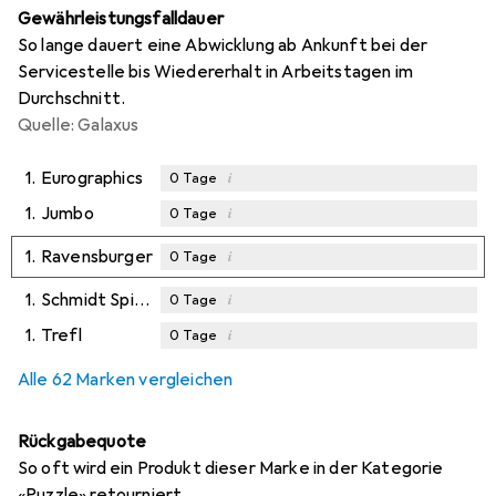
Gewährleistungsfalldauer
So lange dauert eine Abwicklung ab Ankunft bei der
Servicestelle bis Wiedererhalt in Arbeitstagen im
Durchschnitt.
Quelle: Galaxus
1.
Eurographics
i
0
Tage
1.
Jumbo
i
0
Tage
1.
Ravensburger
i
0
Tage
1.
Schmidt Spiele
i
0
Tage
1.
Trefl
i
0
Tage
Alle 62 Marken vergleichen
Rückgabequote
So oft wird ein Produkt dieser Marke in der Kategorie
«Puzzle» retourniert.