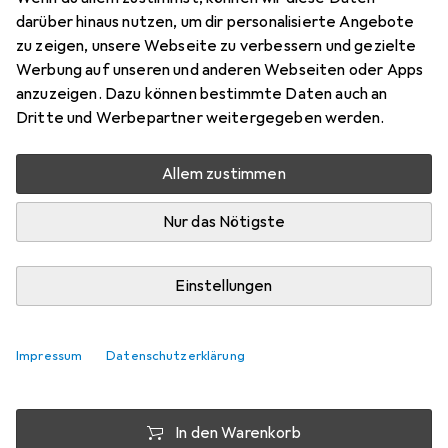
500 Teile
darüber hinaus nutzen, um dir personalisierte Angebote
Preis in EUR inkl. MwSt.
zu zeigen, unsere Webseite zu verbessern und gezielte
Werbung auf unseren und anderen Webseiten oder Apps
EUR
2,92
sparen
anzuzeigen. Dazu können bestimmte Daten auch an
Angebot für
EUR
16,98
Dritte und Werbepartner weitergegeben werden.
Marke
Bewertungen
Allem zustimmen
Mehr von Ravensburger
Nur das Nötigste
Zwischen Mi, 12.8. und Do, 13.8. geliefert
Nur 1 Stück an Lager beim Drittanbieter
Einstellungen
Lieferort angeben für genaue Lieferzeit
i
Angebot von
Impressum
Datenschutzerklärung
preigu
DE
In den Warenkorb