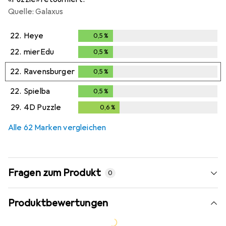
Quelle: Galaxus
22.
Heye
0,5
%
0,5
%
22.
mierEdu
0,5
%
0,5
%
22.
Ravensburger
0,5
%
0,5
%
22.
Spielba
0,5
%
0,5
%
29.
4D Puzzle
0,6
%
0,6
%
Alle 62 Marken vergleichen
Fragen zum Produkt
0
Produktbewertungen