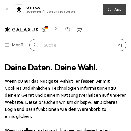
Galaxus
Zur App
Schneller finden und bestellen
Einstellungen
Kundenkonto
Vergleichslisten
Merklisten
Warenkorb
Navigation nach Kategorien
Menü
Suche
 + Puzzles
Deine Daten. Deine Wahl.
Puzzle
Ravensburger Blick aus dem Wohnwagen XXL
Wenn du nur das Nötigste wählst, erfassen wir mit
Cookies und ähnlichen Technologien Informationen zu
7 Bilder
deinem Gerät und deinem Nutzungsverhalten auf unserer
Website. Diese brauchen wir, um dir bspw. ein sicheres
EUR
19,90
Login und Basisfunktionen wie den Warenkorb zu
Ravensburger
Blick aus dem
ermöglichen.
Wohnwagen XXL
Wenn du allem zustimmst, können wir diese Daten