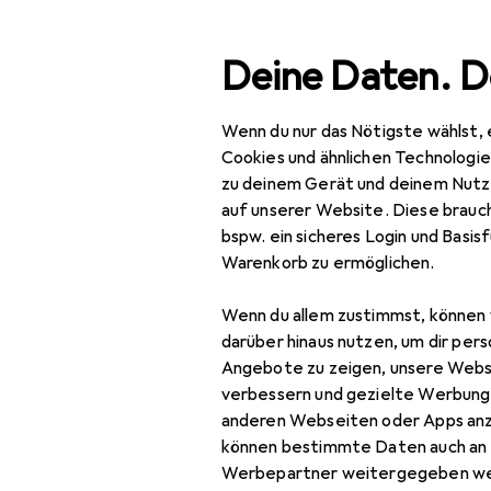
Suche
Deine Daten. D
Wenn du nur das Nötigste wählst, 
Navigation nach Kategorien
Gesamtsortiment
Spie
Gesamtsortiment
Cookies und ähnlichen Technologi
zu deinem Gerät und deinem Nutz
Spielzeug
auf unserer Website. Diese brauch
bspw. ein sicheres Login und Basis
Spielfahrzeuge
Warenkorb zu ermöglichen.
Autorennbahn
Wenn du allem zustimmst, können 
Autorennbahn
darüber hinaus nutzen, um dir pers
Zubehör
Angebote zu zeigen, unsere Webs
verbessern und gezielte Werbung
Ferngesteuerte
anderen Webseiten oder Apps an
Fahrzeuge
können bestimmte Daten auch an 
Werbepartner weitergegeben we
Holzeisenbahn