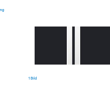
ung
1 Bild