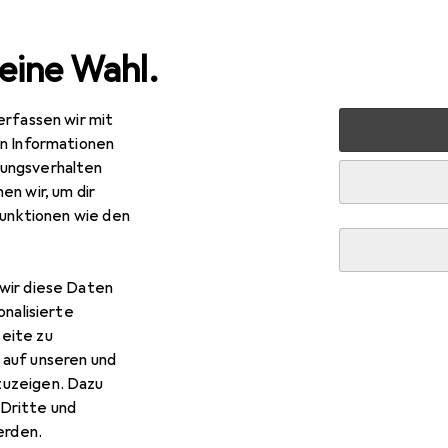
eine Wahl.
erfassen wir mit
lzeug
Spielfahrzeuge
Autorennbahn Zubehör
Scalex
en Informationen
ungsverhalten
en wir, um dir
funktionen wie den
wir diese Daten
onalisierte
eite zu
 auf unseren und
zuzeigen. Dazu
Dritte und
rden.