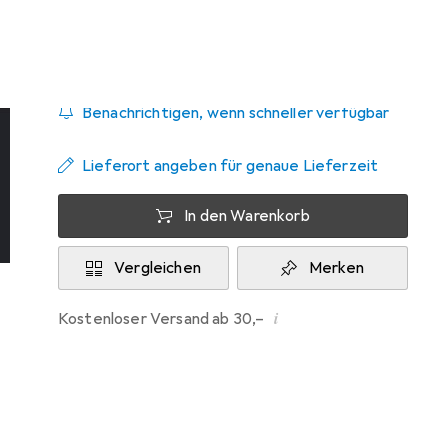
Zwischen Mi, 19.8. und Sa, 29.8. geliefert
10 Stück an Lager beim Lieferanten
Benachrichtigen, wenn schneller verfügbar
Lieferort angeben für genaue Lieferzeit
In den Warenkorb
Vergleichen
Merken
i
Kostenloser Versand ab 30,–