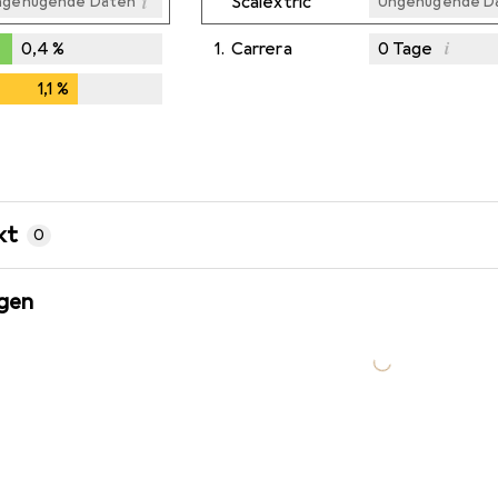
i
Scalextric
ngenügende Daten
Ungenügende D
i
0,4
%
1.
Carrera
0
Tage
Ungenügende D
%
1,1
%
1,1
%
kt
0
gen