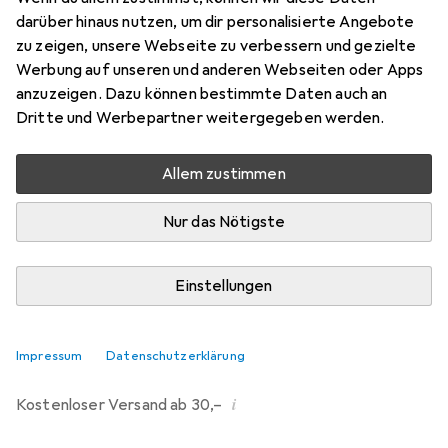
darüber hinaus nutzen, um dir personalisierte Angebote
Marke
Bewertungen
zu zeigen, unsere Webseite zu verbessern und gezielte
Mehr von Sentosphere
51
Werbung auf unseren und anderen Webseiten oder Apps
anzuzeigen. Dazu können bestimmte Daten auch an
Dritte und Werbepartner weitergegeben werden.
Zwischen Mi, 19.8. und Sa, 22.8. geliefert
Nur 2 Stück an Lager beim Lieferanten
Allem zustimmen
Benachrichtigen, wenn schneller verfügbar
Nur das Nötigste
Lieferort angeben für genaue Lieferzeit
Einstellungen
In den Warenkorb
Vergleichen
Merken
Impressum
Datenschutzerklärung
i
Kostenloser Versand ab 30,–