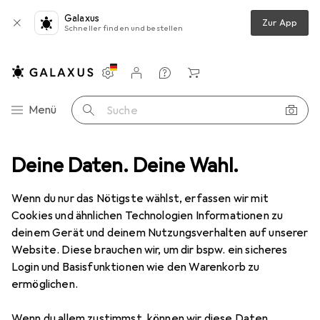
Galaxus
Zur App
Schneller finden und bestellen
Einstellungen
Kundenkonto
Vergleichslisten
Merklisten
Warenkorb
Navigation nach Kategorien
Menü
Suche
asteln
Deine Daten. Deine Wahl.
Malen
Malset
Sentosphere Kuscheltiere sabotieren
Wenn du nur das Nötigste wählst, erfassen wir mit
Cookies und ähnlichen Technologien Informationen zu
4 Bilder
deinem Gerät und deinem Nutzungsverhalten auf unserer
Website. Diese brauchen wir, um dir bspw. ein sicheres
EUR
17,24
Login und Basisfunktionen wie den Warenkorb zu
Sentosphere
Kuscheltiere sabotieren
ermöglichen.
Preis in EUR inkl. MwSt.
Wenn du allem zustimmst, können wir diese Daten