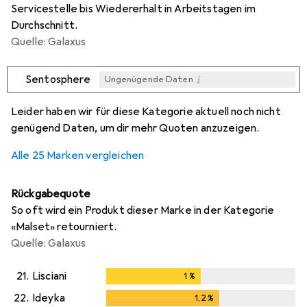
Servicestelle bis Wiedererhalt in Arbeitstagen im
Durchschnitt.
Quelle: Galaxus
i
Sentosphere
Ungenügende Daten
i
i
i
i
Ungenügende Daten
Ungenügende Daten
Ungenügende Daten
Ungenügende Daten
Leider haben wir für diese Kategorie aktuell noch nicht
genügend Daten, um dir mehr Quoten anzuzeigen.
Alle 25 Marken vergleichen
Rückgabequote
So oft wird ein Produkt dieser Marke in der Kategorie
«Malset» retourniert.
Quelle: Galaxus
21.
Lisciani
1
%
1
%
22.
Ideyka
1,2
%
1,2
%