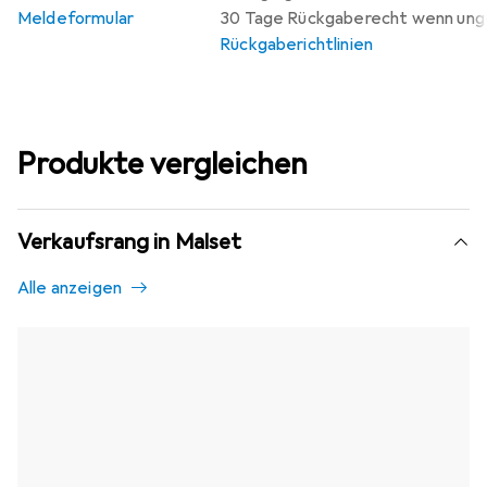
Aktivität, um die manuellen Fähigkeiten von Kindern und
Meldeformular
30 Tage Rückgaberecht wenn un
ihren Sinn für Farben zu vermitteln.
Rückgaberichtlinien
Produkte vergleichen
Verkaufsrang in Malset
Alle anzeigen