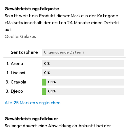
Gewährleistungsfallquote
So oft weist ein Produkt dieser Marke in der Kategorie
«Malset» innerhalb der ersten 24 Monate einen Defekt
auf.
Quelle: Galaxus
i
Sentosphere
Ungenügende Daten
1.
Arena
0
%
1.
Lisciani
0
%
3.
Crayola
0,1
%
0,1
%
3.
Djeco
0,1
%
0,1
%
Alle 25 Marken vergleichen
Gewährleistungsfalldauer
So lange dauert eine Abwicklung ab Ankunft bei der