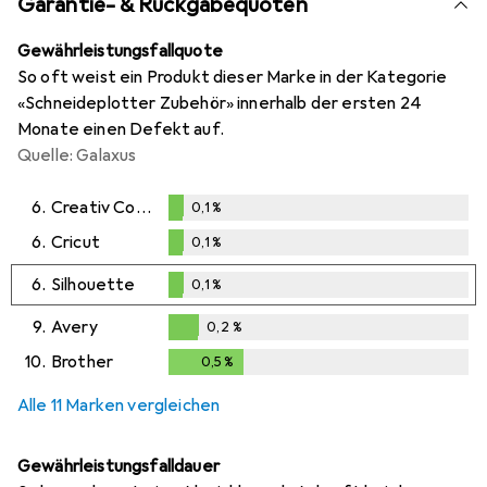
Garantie- & Rückgabequoten
Gewährleistungsfallquote
So oft weist ein Produkt dieser Marke in der Kategorie
«Schneideplotter Zubehör» innerhalb der ersten 24
Monate einen Defekt auf.
Quelle: Galaxus
6.
Creativ Company
0,1
%
0,1
%
6.
Cricut
0,1
%
0,1
%
6.
Silhouette
0,1
%
0,1
%
9.
Avery
0,2
%
0,2
%
10.
Brother
0,5
%
0,5
%
Alle 11 Marken vergleichen
Gewährleistungsfalldauer