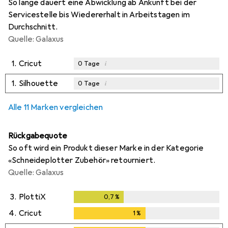
So lange dauert eine Abwicklung ab Ankunft bei der
Servicestelle bis Wiedererhalt in Arbeitstagen im
Durchschnitt.
Quelle: Galaxus
1.
Cricut
i
0
Tage
1.
Silhouette
i
0
Tage
Alle 11 Marken vergleichen
Rückgabequote
So oft wird ein Produkt dieser Marke in der Kategorie
«Schneideplotter Zubehör» retourniert.
Quelle: Galaxus
3.
PlottiX
0,7
%
0,7
%
4.
Cricut
1
%
1
%