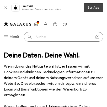
Galaxus
Zur App
Schneller finden und bestellen
Einstellungen
Kundenkonto
Vergleichslisten
Merklisten
Warenkorb
Navigation nach Kategorien
Menü
Suche
en + Kleben
Deine Daten. Deine Wahl.
Schneideplotter Zubehör
Silhouette Cameo 4 Pro
Wenn du nur das Nötigste wählst, erfassen wir mit
Cookies und ähnlichen Technologien Informationen zu
2 Bilder
deinem Gerät und deinem Nutzungsverhalten auf unserer
Website. Diese brauchen wir, um dir bspw. ein sicheres
EUR
39,37
Login und Basisfunktionen wie den Warenkorb zu
Silhouette
Cameo 4 Pro
ermöglichen.
Preis in EUR inkl. MwSt.
Wenn du allem zustimmst, können wir diese Daten