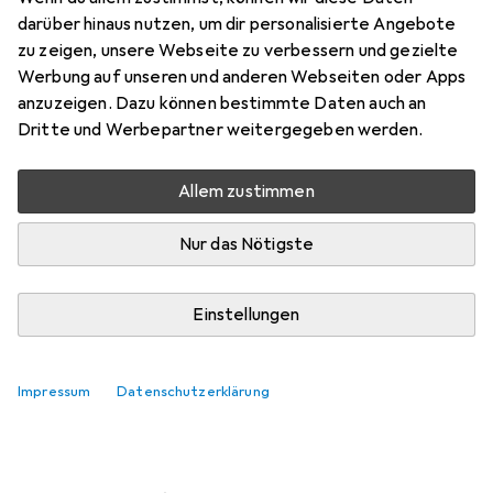
darüber hinaus nutzen, um dir personalisierte Angebote
Marke
Bewertungen
zu zeigen, unsere Webseite zu verbessern und gezielte
Mehr von Silhouette
3
Werbung auf unseren und anderen Webseiten oder Apps
anzuzeigen. Dazu können bestimmte Daten auch an
Dritte und Werbepartner weitergegeben werden.
Zwischen Mi, 12.8. und Do, 13.8. geliefert
5 Stück an Lager beim Lieferanten
Allem zustimmen
Lieferort angeben für genaue Lieferzeit
Nur das Nötigste
In den Warenkorb
Einstellungen
Vergleichen
Merken
kostenloser Versand
Impressum
Datenschutzerklärung