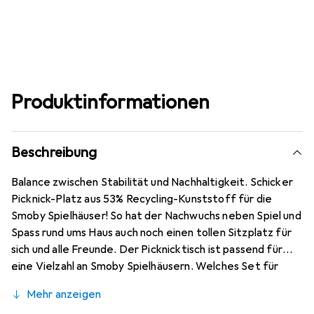
Produktinformationen
Beschreibung
Balance zwischen Stabilität und Nachhaltigkeit. Schicker
Picknick-Platz aus 53% Recycling-Kunststoff für die
Smoby Spielhäuser! So hat der Nachwuchs neben Spiel und
Spass rund ums Haus auch noch einen tollen Sitzplatz für
sich und alle Freunde. Der Picknicktisch ist passend für
eine Vielzahl an Smoby Spielhäusern. Welches Set für
welches Spielhausmodell geeignet ist, zeigt die
Mehr anzeigen
Kompatibilitätstabelle. Hergestellt aus hochwertigem,