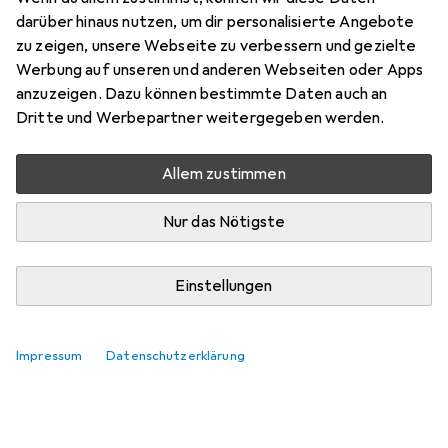
Preis in EUR inkl. MwSt.
darüber hinaus nutzen, um dir personalisierte Angebote
zu zeigen, unsere Webseite zu verbessern und gezielte
Bewertungen
Werbung auf unseren und anderen Webseiten oder Apps
3
anzuzeigen. Dazu können bestimmte Daten auch an
Dritte und Werbepartner weitergegeben werden.
Aktuell nicht lieferbar
Allem zustimmen
Benachrichtigen, wenn lieferbar
Nur das Nötigste
In den Warenkorb
Einstellungen
Vergleichen
Merken
Impressum
Datenschutzerklärung
kostenloser Versand