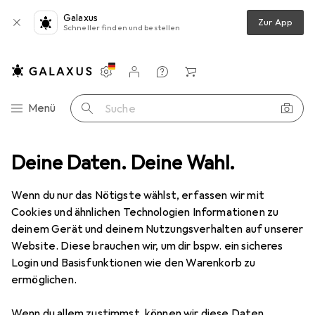
Galaxus
Zur App
Schneller finden und bestellen
Einstellungen
Kundenkonto
Vergleichslisten
Merklisten
Warenkorb
Navigation nach Kategorien
Menü
Suche
ehör Gartenspielgeräte
Deine Daten. Deine Wahl.
Smoby Life Spielhaus Zubehör Picknicktis
Wenn du nur das Nötigste wählst, erfassen wir mit
Cookies und ähnlichen Technologien Informationen zu
9 Bilder
deinem Gerät und deinem Nutzungsverhalten auf unserer
Website. Diese brauchen wir, um dir bspw. ein sicheres
EUR
56,73
Login und Basisfunktionen wie den Warenkorb zu
Smoby
Life Spielhaus Zubehör
ermöglichen.
Picknicktis
Wenn du allem zustimmst, können wir diese Daten