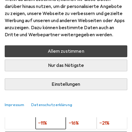
Motorritzel M0,8
darüber hinaus nutzen, um dir personalisierte Angebote
zu zeigen, unsere Webseite zu verbessern und gezielte
Preis in EUR inkl. MwSt.
Werbung auf unseren und anderen Webseiten oder Apps
anzuzeigen. Dazu können bestimmte Daten auch an
Bewertungen
Dritte und Werbepartner weitergegeben werden.
3
Allem zustimmen
Zwischen Mi, 19.8. und Fr, 21.8. geliefert
Nur das Nötigste
Mehr als 10 Stück an Lager beim Lieferanten
Benachrichtigen, wenn schneller verfügbar
Einstellungen
Lieferort angeben für genaue Lieferzeit
Impressum
Datenschutzerklärung
1 Stück
2 Stück
3 Stück
4 Stück
EUR
6,38
EUR
5,69
EUR
5,37
EUR
5,02
pro Stück
pro Stück
pro Stück
pro Stück
−
11
%
−
16
%
−
21
%