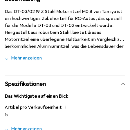
Das DT-03/02 19 Z Stahl Motorritzel M0,8 von Tamiya ist
ein hochwertiges Zubehörteil für RC-Autos, das speziell
für die Modelle DT-03 und DT-02 entwickelt wurde.
Hergestellt aus robustem Stahl, bietet dieses
Motorritzel eine überlegene Haltbarkeit im Vergleich zu
herkömmlichen Aluminiumritzel, was die Lebensdauer der
Zahnräder erhöht und eine verbesserte Leistung
Mehr anzeigen
während des Betriebs ermöglicht. Das Produkt enthält
ein 08 Modul Pinion Gear mit 19 Zähnen und wird mit einer
Grub-Schraube zur Befestigung geliefert. Dieses
Zubehör ist ideal für RC-Enthusiasten, die Wert auf
Spezifikationen
Langlebigkeit und Zuverlässigkeit legen und ihre
Fahrzeuge optimal ausstatten möchten.
Das Wichtigste auf einen Blick
i
Artikel pro Verkaufseinheit
1x
Mehr anzeigen