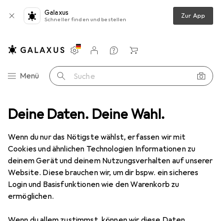
Galaxus
Zur App
Schneller finden und bestellen
Einstellungen
Kundenkonto
Vergleichslisten
Merklisten
Warenkorb
Navigation nach Kategorien
Menü
Suche
RC Auto Zubehör
Deine Daten. Deine Wahl.
Tamiya DT-03/02 19 Z Stahl Motorritzel M0,8
Wenn du nur das Nötigste wählst, erfassen wir mit
Cookies und ähnlichen Technologien Informationen zu
1 Bild
deinem Gerät und deinem Nutzungsverhalten auf unserer
Website. Diese brauchen wir, um dir bspw. ein sicheres
MENGENRABATT
Login und Basisfunktionen wie den Warenkorb zu
EUR
5,69
ermöglichen.
Spare
EUR
1,38
Tamiya
DT-03/02 19 Z Stahl
Wenn du allem zustimmst, können wir diese Daten