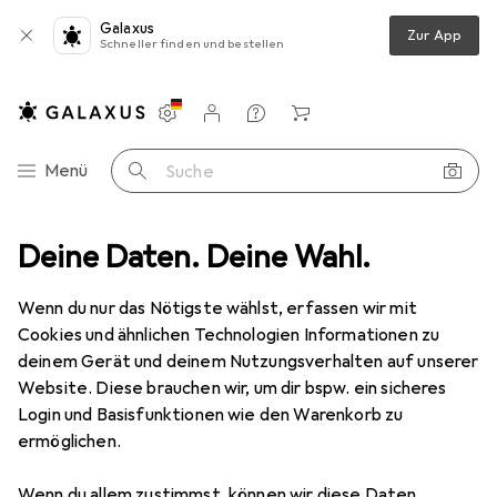
Galaxus
Zur App
Schneller finden und bestellen
Einstellungen
Kundenkonto
Vergleichslisten
Merklisten
Warenkorb
Navigation nach Kategorien
Menü
Suche
 Zubehör
Deine Daten. Deine Wahl.
RC Auto Zubehör
Tamiya F-Teile Dach m. Spoiler MAN
Wenn du nur das Nötigste wählst, erfassen wir mit
Cookies und ähnlichen Technologien Informationen zu
1 Bild
deinem Gerät und deinem Nutzungsverhalten auf unserer
EUR
18,99
Website. Diese brauchen wir, um dir bspw. ein sicheres
Tamiya
F-Teile Dach m. Spoiler MAN
Login und Basisfunktionen wie den Warenkorb zu
ermöglichen.
Preis in EUR inkl. MwSt.
Wenn du allem zustimmst, können wir diese Daten