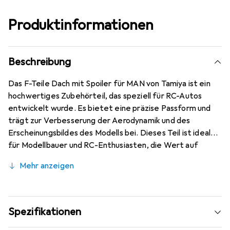
Produktinformationen
Beschreibung
Das F-Teile Dach mit Spoiler für MAN von Tamiya ist ein
hochwertiges Zubehörteil, das speziell für RC-Autos
entwickelt wurde. Es bietet eine präzise Passform und
trägt zur Verbesserung der Aerodynamik und des
Erscheinungsbildes des Modells bei. Dieses Teil ist ideal
für Modellbauer und RC-Enthusiasten, die Wert auf
Detailtreue und Funktionalität legen. Die Verwendung
Mehr anzeigen
von robusten Materialien gewährleistet eine lange
Lebensdauer und Widerstandsfähigkeit, während die
sorgfältige Verarbeitung die Qualität des Endprodukts
unterstreicht. Das F-Teile Dach mit Spoiler ist eine
Spezifikationen
ausgezeichnete Wahl für alle, die ihr RC-Fahrzeug