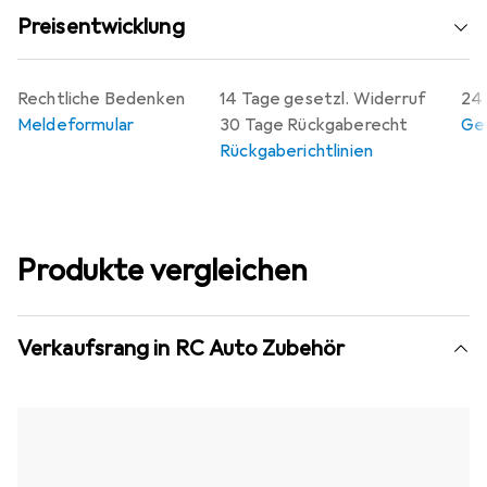
aufwerten möchten und dabei auf die bewährte Qualität
Preisentwicklung
von Tamiya setzen.
Rechtliche Bedenken
14 Tage gesetzl. Widerruf
24 
Meldeformular
30 Tage Rückgaberecht
Gew
Rückgaberichtlinien
Produkte vergleichen
Verkaufsrang in RC Auto Zubehör