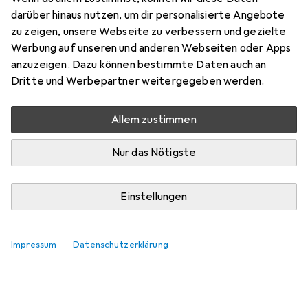
darüber hinaus nutzen, um dir personalisierte Angebote
Bewertungen
zu zeigen, unsere Webseite zu verbessern und gezielte
Werbung auf unseren und anderen Webseiten oder Apps
anzuzeigen. Dazu können bestimmte Daten auch an
Zwischen Mi, 19.8. und Fr, 21.8. geliefert
Dritte und Werbepartner weitergegeben werden.
Mehr als 10 Stück an Lager beim Lieferanten
Benachrichtigen, wenn schneller verfügbar
Allem zustimmen
Nur das Nötigste
Lieferort angeben für genaue Lieferzeit
In den Warenkorb
Einstellungen
Vergleichen
Merken
Impressum
Datenschutzerklärung
i
Kostenloser Versand ab 30,–