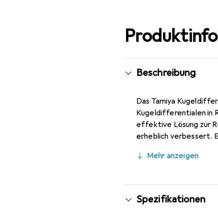
Produktinf
Beschreibung
Das Tamiya Kugeldiffere
Kugeldifferentialen in
effektive Lösung zur R
erheblich verbessert. E
für RC-Enthusiasten ma
Mehr anzeigen
Kugeldifferentiale, was
unter 14 Jahren geeign
unverzichtbares Zubehö
Spezifikationen