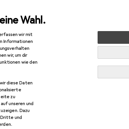
eine Wahl.
erfassen wir mit
lfahrzeuge
Ferngesteuerte Fahrzeuge
RC Zubehör
en Informationen
ungsverhalten
en wir, um dir
funktionen wie den
wir diese Daten
onalisierte
eite zu
 auf unseren und
zuzeigen. Dazu
Dritte und
rden.