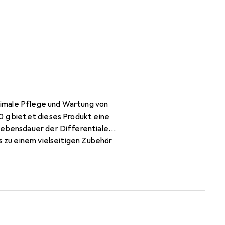
ptimale Pflege und Wartung von
0 g bietet dieses Produkt eine
 Lebensdauer der Differentiale
s zu einem vielseitigen Zubehör
gslose Funktion der
es Produkt ist nicht für Kinder
zialfett ist ein
chten.