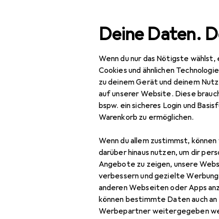
Suche
Deine Daten. D
Wenn du nur das Nötigste wählst, 
Navigation nach Kategorien
Gesamtsortiment
Spielzeug
Spie
Gesamtsortiment
Cookies und ähnlichen Technologi
zu deinem Gerät und deinem Nutz
Spielzeug
auf unserer Website. Diese brauch
bspw. ein sicheres Login und Basis
Spielfahrzeuge
Warenkorb zu ermöglichen.
Ferngesteuerte
Wenn du allem zustimmst, können 
Fahrzeuge
darüber hinaus nutzen, um dir pers
RC Zubehör
Angebote zu zeigen, unsere Webs
verbessern und gezielte Werbung
RC Auto Zubehör
anderen Webseiten oder Apps an
können bestimmte Daten auch an 
RC Boot Zubehör
Werbepartner weitergegeben we