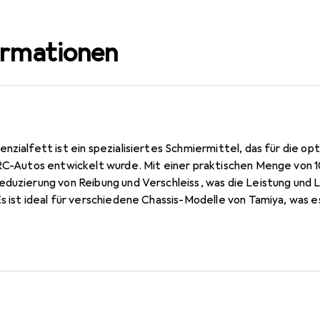
ormationen
nzialfett ist ein spezialisiertes Schmiermittel, das für die o
 RC-Autos entwickelt wurde. Mit einer praktischen Menge von 1
eduzierung von Reibung und Verschleiss, was die Leistung und
s ist ideal für verschiedene Chassis-Modelle von Tamiya, was e
cht. Die Anwendung des Schmiermittels sorgt für eine reibun
 zu einer verbesserten Fahrstabilität und Kontrolle führt. Dies
et und sollte mit Vorsicht verwendet werden. Das Kugeldifferen
r für alle, die die Leistung ihrer RC-Fahrzeuge optimieren mö