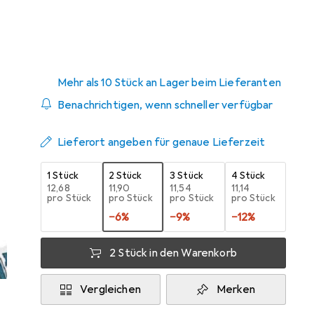
Zwischen Mi, 19.8. und Fr, 21.8. geliefert
Mehr als 10 Stück an Lager beim Lieferanten
Benachrichtigen, wenn schneller verfügbar
Lieferort angeben für genaue Lieferzeit
1 Stück
2 Stück
3 Stück
4 Stück
EUR
12,68
EUR
11,90
EUR
11,54
EUR
11,14
pro Stück
pro Stück
pro Stück
pro Stück
−
6
%
−
9
%
−
12
%
2 Stück in den Warenkorb
Vergleichen
Merken