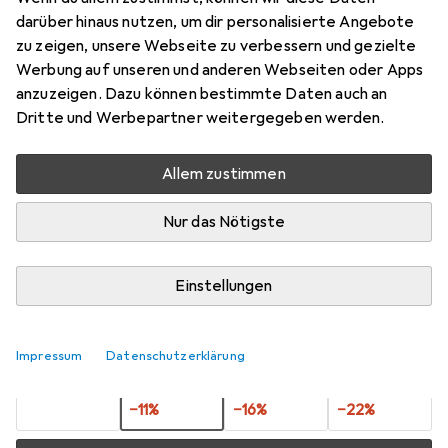
xxZ/Gegenzahnrad
darüber hinaus nutzen, um dir personalisierte Angebote
zu zeigen, unsere Webseite zu verbessern und gezielte
Preis in EUR inkl. MwSt.
Werbung auf unseren und anderen Webseiten oder Apps
anzuzeigen. Dazu können bestimmte Daten auch an
Bewertungen
Dritte und Werbepartner weitergegeben werden.
Allem zustimmen
Zwischen Mi, 19.8. und Fr, 21.8. geliefert
Mehr als 10 Stück an Lager beim Lieferanten
Nur das Nötigste
Benachrichtigen, wenn schneller verfügbar
Einstellungen
Lieferort angeben für genaue Lieferzeit
1 Stück
2 Stück
3 Stück
4 Stück
Impressum
Datenschutzerklärung
EUR
5,58
EUR
4,95
EUR
4,66
EUR
4,35
pro Stück
pro Stück
pro Stück
pro Stück
−
11
%
−
16
%
−
22
%