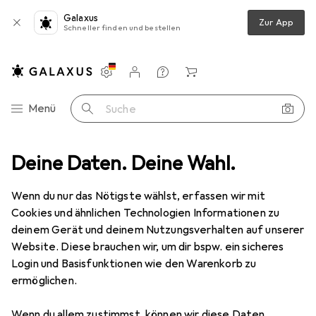
Galaxus
Zur App
Schneller finden und bestellen
Einstellungen
Kundenkonto
Vergleichslisten
Merklisten
Warenkorb
Navigation nach Kategorien
Menü
Suche
RC Auto Zubehör
Deine Daten. Deine Wahl.
Tamiya M-07C Hauptzahnrad xxZ/Gegenzahnrad
Wenn du nur das Nötigste wählst, erfassen wir mit
Cookies und ähnlichen Technologien Informationen zu
1 Bild
deinem Gerät und deinem Nutzungsverhalten auf unserer
Website. Diese brauchen wir, um dir bspw. ein sicheres
MENGENRABATT
Login und Basisfunktionen wie den Warenkorb zu
EUR
4,95
ermöglichen.
Spare
EUR
1,26
Tamiya
M-07C Hauptzahnrad
Wenn du allem zustimmst, können wir diese Daten