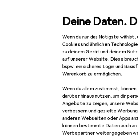
Suche
Deine Daten. D
Wenn du nur das Nötigste wählst, 
Navigation nach Kategorien
Gesamtsortiment
Spie
Gesamtsortiment
Cookies und ähnlichen Technologi
zu deinem Gerät und deinem Nutz
Spielzeug
auf unserer Website. Diese brauch
bspw. ein sicheres Login und Basis
Spielfahrzeuge
Warenkorb zu ermöglichen.
Ferngesteuerte
Wenn du allem zustimmst, können 
Fahrzeuge
darüber hinaus nutzen, um dir pers
RC Zubehör
Angebote zu zeigen, unsere Webs
verbessern und gezielte Werbung
RC Auto Zubehör
anderen Webseiten oder Apps an
können bestimmte Daten auch an 
RC Boot Zubehör
Werbepartner weitergegeben we