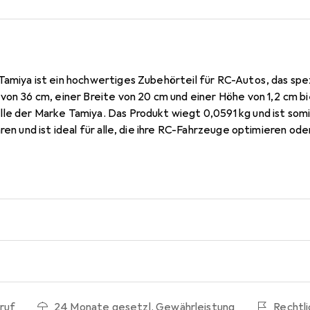
amiya ist ein hochwertiges Zubehörteil für RC-Autos, das spezi
von 36 cm, einer Breite von 20 cm und einer Höhe von 1,2 cm b
le der Marke Tamiya. Das Produkt wiegt 0,0591 kg und ist somit
hren und ist ideal für alle, die ihre RC-Fahrzeuge optimieren od
ippinen, steht das P-Teile 56020 für Qualität und Langlebigkeit.
asten, die Wert auf Zuverlässigkeit und Leistung legen. Ob 
h, dieses Zubehörteil trägt zur Verbesserung der Gesamtleistu
lebnis.
ruf
24 Monate gesetzl. Gewährleistung
Rechtl