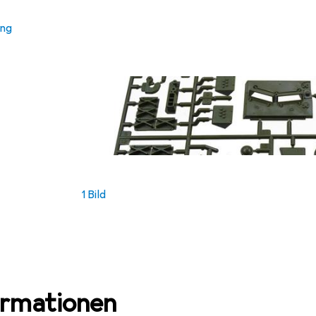
ung
1 Bild
ormationen