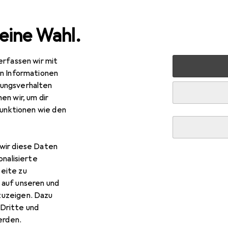
eine Wahl.
erfassen wir mit
lzeug
Spielfahrzeuge
Ferngesteuerte Fahrzeuge
R
en Informationen
ungsverhalten
en wir, um dir
funktionen wie den
wir diese Daten
onalisierte
eite zu
 auf unseren und
zuzeigen. Dazu
Dritte und
rden.