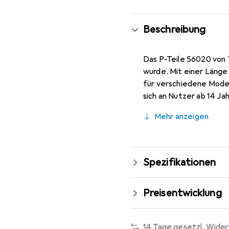
Beschreibung
Das P-Teile 56020 von T
wurde. Mit einer Länge 
für verschiedene Model
sich an Nutzer ab 14 Ja
Hergestellt in den Phil
Mehr anzeigen
Element für RC-Enthusi
oder im Freizeitbereic
für ein optimales Fahrer
Spezifikationen
Preisentwicklung
14 Tage gesetzl. Wider