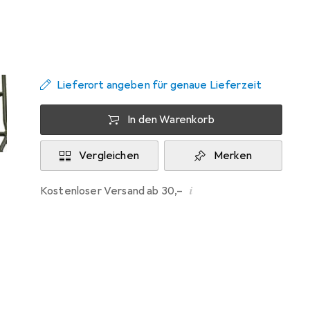
Zwischen Mi, 19.8. und Fr, 21.8. geliefert
Nur 2 Stück an Lager beim Lieferanten
Benachrichtigen, wenn schneller verfügbar
Lieferort angeben für genaue Lieferzeit
In den Warenkorb
Vergleichen
Merken
i
Kostenloser Versand ab 30,–