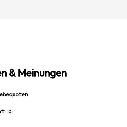
n & Meinungen
gabequoten
kt
0