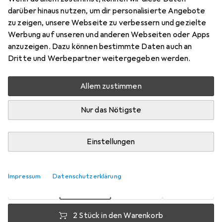
darüber hinaus nutzen, um dir personalisierte Angebote
Preis in EUR inkl. MwSt.
zu zeigen, unsere Webseite zu verbessern und gezielte
Werbung auf unseren und anderen Webseiten oder Apps
Bewertungen
anzuzeigen. Dazu können bestimmte Daten auch an
Dritte und Werbepartner weitergegeben werden.
Zwischen Mi, 19.8. und Fr, 21.8. geliefert
Allem zustimmen
Mehr als 10 Stück an Lager beim Lieferanten
Nur das Nötigste
Benachrichtigen, wenn schneller verfügbar
Lieferort angeben für genaue Lieferzeit
Einstellungen
1 Stück
2 Stück
3 Stück
4 Stück
EUR
5,17
pro Stück
EUR
4,52
EUR
4,22
EUR
3,90
pro Stück
pro Stück
pro Stück
Impressum
Datenschutzerklärung
−
13
%
−
18
%
−
25
%
2 Stück in den Warenkorb