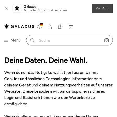
Galaxus
Zur App
Schneller finden und bestellen
Einstellungen
Kundenkonto
Vergleichslisten
Merklisten
Warenkorb
Navigation nach Kategorien
Menü
Suche
RC Zubehör
Deine Daten. Deine Wahl.
RC Auto Zubehör
Tamiya Passschrauben 4x10 mm
Wenn du nur das Nötigste wählst, erfassen wir mit
Cookies und ähnlichen Technologien Informationen zu
1 Bild
deinem Gerät und deinem Nutzungsverhalten auf unserer
Website. Diese brauchen wir, um dir bspw. ein sicheres
MENGENRABATT
Login und Basisfunktionen wie den Warenkorb zu
EUR
4,52
ermöglichen.
Spare
EUR
1,30
Tamiya
Passschrauben 4x10 mm
Wenn du allem zustimmst, können wir diese Daten