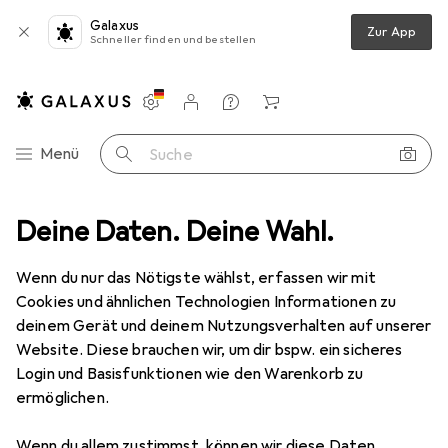
Galaxus
Zur App
Schneller finden und bestellen
Einstellungen
Kundenkonto
Vergleichslisten
Merklisten
Warenkorb
Navigation nach Kategorien
Menü
Suche
C Zubehör
Deine Daten. Deine Wahl.
RC Auto Zubehör
Tamiya Reifen vorne Mad Fighter
Wenn du nur das Nötigste wählst, erfassen wir mit
Cookies und ähnlichen Technologien Informationen zu
1 Bild
deinem Gerät und deinem Nutzungsverhalten auf unserer
Website. Diese brauchen wir, um dir bspw. ein sicheres
MENGENRABATT
Login und Basisfunktionen wie den Warenkorb zu
EUR
12,59
ermöglichen.
Spare
EUR
1,82
Tamiya
Reifen vorne Mad Fighter
Wenn du allem zustimmst, können wir diese Daten