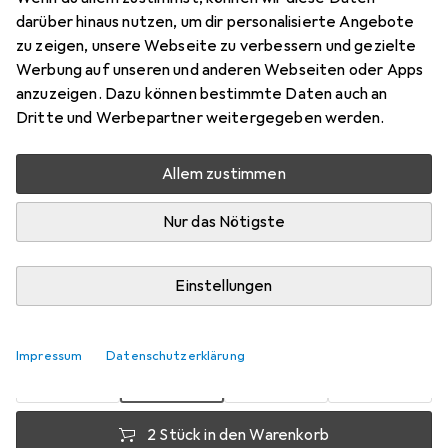
darüber hinaus nutzen, um dir personalisierte Angebote
Preis in EUR inkl. MwSt.
zu zeigen, unsere Webseite zu verbessern und gezielte
Werbung auf unseren und anderen Webseiten oder Apps
Bewertungen
anzuzeigen. Dazu können bestimmte Daten auch an
Dritte und Werbepartner weitergegeben werden.
Zwischen Mi, 19.8. und Fr, 21.8. geliefert
Allem zustimmen
Mehr als 10 Stück an Lager beim Lieferanten
Nur das Nötigste
Benachrichtigen, wenn schneller verfügbar
Lieferort angeben für genaue Lieferzeit
Einstellungen
1 Stück
2 Stück
3 Stück
4 Stück
EUR
13,50
EUR
12,59
EUR
12,17
EUR
11,72
pro Stück
pro Stück
pro Stück
pro Stück
Impressum
Datenschutzerklärung
−
7
%
−
10
%
−
13
%
2 Stück in den Warenkorb