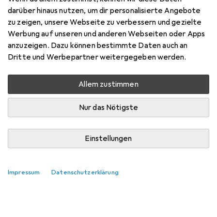
darüber hinaus nutzen, um dir personalisierte Angebote
Bewertungen
zu zeigen, unsere Webseite zu verbessern und gezielte
Werbung auf unseren und anderen Webseiten oder Apps
anzuzeigen. Dazu können bestimmte Daten auch an
Zwischen Mi, 19.8. und Fr, 21.8. geliefert
Dritte und Werbepartner weitergegeben werden.
Nur 2 Stück an Lager beim Lieferanten
Benachrichtigen, wenn schneller verfügbar
Allem zustimmen
Nur das Nötigste
Lieferort angeben für genaue Lieferzeit
In den Warenkorb
Einstellungen
Vergleichen
Merken
Impressum
Datenschutzerklärung
kostenloser Versand