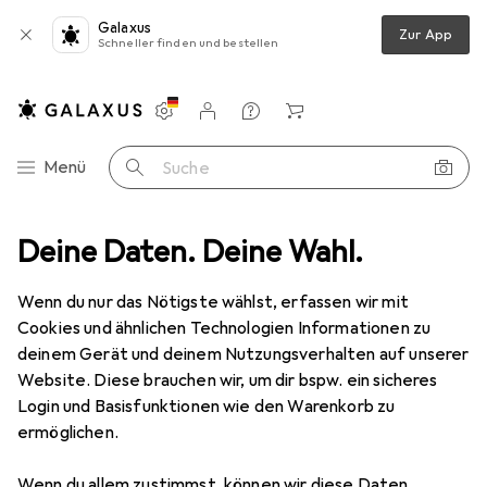
Galaxus
Zur App
Schneller finden und bestellen
Einstellungen
Kundenkonto
Vergleichslisten
Merklisten
Warenkorb
Navigation nach Kategorien
Menü
Suche
C Zubehör
Deine Daten. Deine Wahl.
RC Auto Zubehör
Tamiya Rückstoss System Tiger 1
Wenn du nur das Nötigste wählst, erfassen wir mit
Cookies und ähnlichen Technologien Informationen zu
1 Bild
deinem Gerät und deinem Nutzungsverhalten auf unserer
EUR
37,90
Website. Diese brauchen wir, um dir bspw. ein sicheres
Tamiya
Rückstoss System Tiger 1
Login und Basisfunktionen wie den Warenkorb zu
ermöglichen.
Preis in EUR inkl. MwSt.
Wenn du allem zustimmst, können wir diese Daten