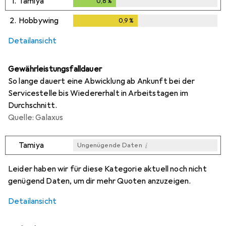
1.
Tamiya
0,6
%
0,6
%
2.
Hobbywing
0,9
%
0,9
%
Detailansicht
Gewährleistungsfalldauer
So lange dauert eine Abwicklung ab Ankunft bei der
Servicestelle bis Wiedererhalt in Arbeitstagen im
Durchschnitt.
Quelle: Galaxus
i
Tamiya
Ungenügende Daten
i
Ungenügende Daten
Leider haben wir für diese Kategorie aktuell noch nicht
genügend Daten, um dir mehr Quoten anzuzeigen.
Detailansicht