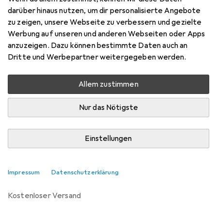
darüber hinaus nutzen, um dir personalisierte Angebote
Marke
Bewertungen
zu zeigen, unsere Webseite zu verbessern und gezielte
Mehr von Tamiya
4
Werbung auf unseren und anderen Webseiten oder Apps
anzuzeigen. Dazu können bestimmte Daten auch an
Dritte und Werbepartner weitergegeben werden.
Zwischen Mi, 19.8. und Fr, 21.8. geliefert
10 Stück an Lager beim Lieferanten
Allem zustimmen
Benachrichtigen, wenn schneller verfügbar
Nur das Nötigste
Lieferort angeben für genaue Lieferzeit
Einstellungen
In den Warenkorb
Vergleichen
Merken
Impressum
Datenschutzerklärung
kostenloser Versand