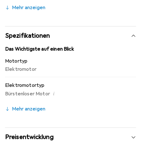
auszeichnet. Sensorgesteuerte Brushless-Motoren
Mehr anzeigen
verfügen über ein zusätzliches Sensorkabel, wodurch sie
fein zu regeln sind und ein ruckelfreies Anfahren möglich
ist. Ausserdem lassen sich damit im Vergleich zu
sensorlosen Motoren höhere Drehzahlen erreichen.
Spezifikationen
Das Wichtigste auf einen Blick
Motortyp
Elektromotor
Elektromotortyp
i
Bürstenloser Motor
Mehr anzeigen
Preisentwicklung