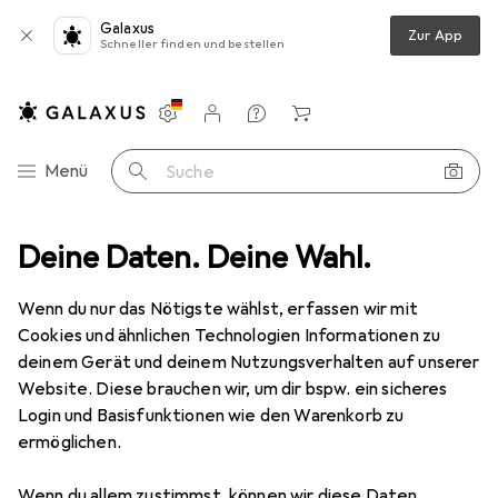
Galaxus
Zur App
Schneller finden und bestellen
Einstellungen
Kundenkonto
Vergleichslisten
Merklisten
Warenkorb
Navigation nach Kategorien
Menü
Suche
erte Fahrzeuge
Deine Daten. Deine Wahl.
RC Elektronik
RC Motor
Tamiya TBLM-02S
Wenn du nur das Nötigste wählst, erfassen wir mit
Cookies und ähnlichen Technologien Informationen zu
2 Bilder
deinem Gerät und deinem Nutzungsverhalten auf unserer
Website. Diese brauchen wir, um dir bspw. ein sicheres
EUR
85,90
Login und Basisfunktionen wie den Warenkorb zu
Tamiya
TBLM-02S
ermöglichen.
Preis in EUR inkl. MwSt.
Wenn du allem zustimmst, können wir diese Daten