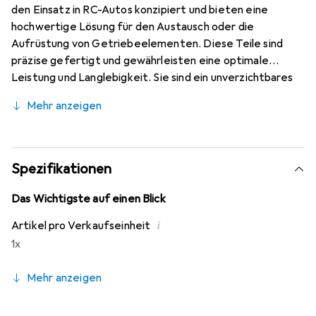
den Einsatz in RC-Autos konzipiert und bieten eine
hochwertige Lösung für den Austausch oder die
Aufrüstung von Getriebeelementen. Diese Teile sind
präzise gefertigt und gewährleisten eine optimale
Leistung und Langlebigkeit. Sie sind ein unverzichtbares
Zubehör für alle, die ihre RC-Fahrzeuge auf dem
Mehr anzeigen
neuesten Stand halten möchten. Die G-Teile sind nicht
nur funktional, sondern auch einfach zu installieren, was sie
zu einer idealen Wahl für Hobbyisten und Enthusiasten
macht, die Wert auf Qualität und Zuverlässigkeit legen.
Spezifikationen
Mit einem ansprechenden Design und einer durchdachten
Konstruktion sind diese Teile darauf ausgelegt, die
Das Wichtigste auf einen Blick
Leistung Ihres XV-01 Chassis zu maximieren und ein
i
Artikel pro Verkaufseinheit
reibungsloses Fahrerlebnis zu gewährleisten.
1x
Mehr anzeigen