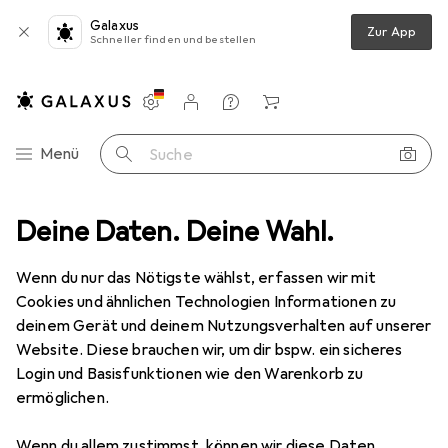
Galaxus
Zur App
Schneller finden und bestellen
Einstellungen
Kundenkonto
Vergleichslisten
Merklisten
Warenkorb
Navigation nach Kategorien
Menü
Suche
RC Zubehör
Deine Daten. Deine Wahl.
RC Auto Zubehör
Tamiya XV-01 G-Teile (Getriebe)
Wenn du nur das Nötigste wählst, erfassen wir mit
Cookies und ähnlichen Technologien Informationen zu
3 Bilder
deinem Gerät und deinem Nutzungsverhalten auf unserer
Website. Diese brauchen wir, um dir bspw. ein sicheres
MENGENRABATT
Login und Basisfunktionen wie den Warenkorb zu
ermöglichen.
EUR
4,49
Spare
EUR
1,24
Tamiya
XV-01 G-Teile (Getriebe)
Wenn du allem zustimmst, können wir diese Daten