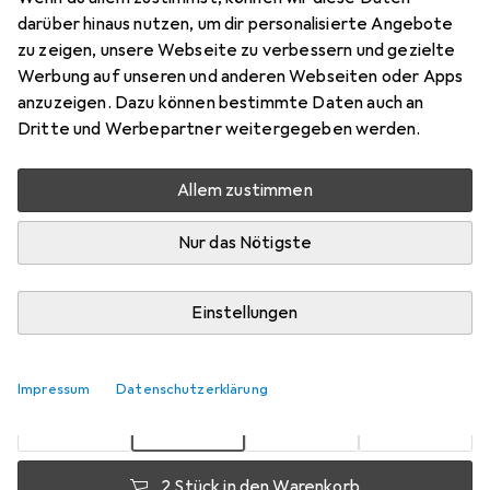
darüber hinaus nutzen, um dir personalisierte Angebote
Preis in EUR inkl. MwSt.
zu zeigen, unsere Webseite zu verbessern und gezielte
Werbung auf unseren und anderen Webseiten oder Apps
Bewertungen
anzuzeigen. Dazu können bestimmte Daten auch an
Dritte und Werbepartner weitergegeben werden.
Allem zustimmen
Zwischen Mi, 19.8. und Fr, 21.8. geliefert
Mehr als 10 Stück an Lager beim Lieferanten
Nur das Nötigste
Benachrichtigen, wenn schneller verfügbar
Einstellungen
Lieferort angeben für genaue Lieferzeit
1 Stück
2 Stück
3 Stück
4 Stück
EUR
5,11
pro Stück
EUR
4,49
EUR
4,20
EUR
3,88
Impressum
Datenschutzerklärung
pro Stück
pro Stück
pro Stück
−
12
%
−
18
%
−
24
%
2 Stück in den Warenkorb