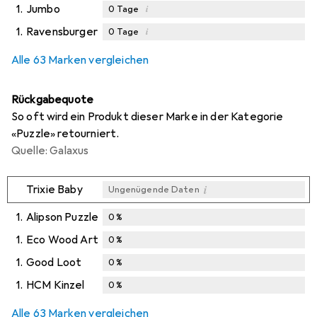
1.
Jumbo
i
0
Tage
1.
Ravensburger
i
0
Tage
Alle 63 Marken vergleichen
Rückgabequote
So oft wird ein Produkt dieser Marke in der Kategorie
«Puzzle» retourniert.
Quelle: Galaxus
i
Trixie Baby
Ungenügende Daten
1.
Alipson Puzzle
0
%
1.
Eco Wood Art
0
%
1.
Good Loot
0
%
1.
HCM Kinzel
0
%
Alle 63 Marken vergleichen