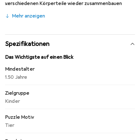
verschiedenen Körperteile wieder zusammenbauen
muss, um einen niedlichen Tierfreund zu bilden. Das
Mehr anzeigen
Puzzle besteht aus 100 % zertifiziertem Holz. Die Farben
auf diesem Produkt sind auf Wasserbasis und somit
ungiftig für Ihr Kind.
Spezifikationen
Das Wichtigste auf einen Blick
Mindestalter
1.50 Jahre
Zielgruppe
Kinder
Puzzle Motiv
Tier