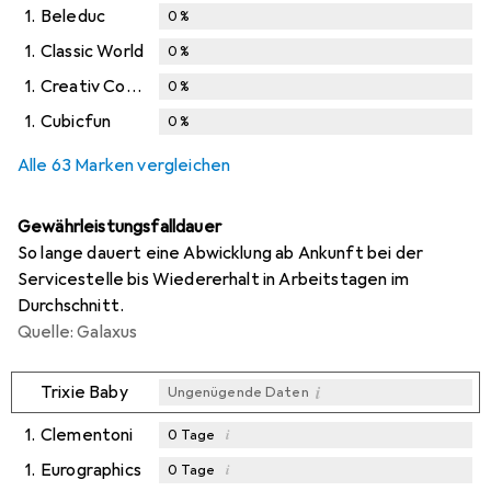
1.
Beleduc
0
%
1.
Classic World
0
%
1.
Creativ Company
0
%
1.
Cubicfun
0
%
Alle 63 Marken vergleichen
Gewährleistungsfalldauer
So lange dauert eine Abwicklung ab Ankunft bei der
Servicestelle bis Wiedererhalt in Arbeitstagen im
Durchschnitt.
Quelle: Galaxus
i
Trixie Baby
Ungenügende Daten
1.
Clementoni
i
0
Tage
1.
Eurographics
i
0
Tage