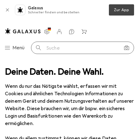
Galaxus
Zur App
Schneller finden und bestellen
Einstellungen
Kundenkonto
Vergleichslisten
Merklisten
Warenkorb
Navigation nach Kategorien
Menü
Suche
s
Deine Daten. Deine Wahl.
Puzzle
Trixie Baby Houten dierenvormpuzzel - Mr. Polar Bear
Wenn du nur das Nötigste wählst, erfassen wir mit
Cookies und ähnlichen Technologien Informationen zu
2 Bilder
deinem Gerät und deinem Nutzungsverhalten auf unserer
Website. Diese brauchen wir, um dir bspw. ein sicheres
EUR
35,03
Login und Basisfunktionen wie den Warenkorb zu
Trixie Baby
Houten dierenvormpuzzel
ermöglichen.
- Mr. Polar Bear
Wenn du allem zustimmst, können wir diese Daten