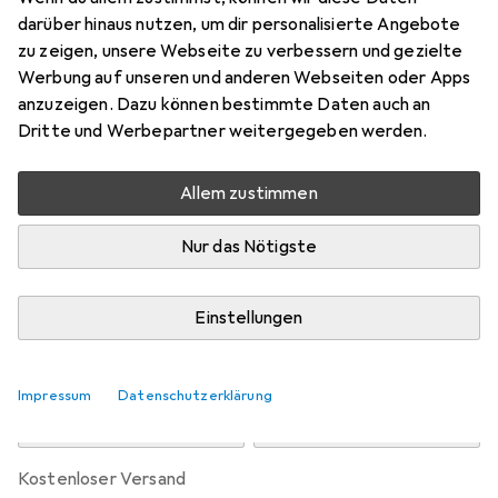
Preis in EUR inkl. MwSt.
darüber hinaus nutzen, um dir personalisierte Angebote
zu zeigen, unsere Webseite zu verbessern und gezielte
Marke
Bewertungen
Werbung auf unseren und anderen Webseiten oder Apps
Mehr von Trixie Baby
anzuzeigen. Dazu können bestimmte Daten auch an
Dritte und Werbepartner weitergegeben werden.
Zwischen Mo, 7.9. und Sa, 19.9. geliefert
Allem zustimmen
Nur 2 Stück an Lager beim Lieferanten
Benachrichtigen, wenn schneller verfügbar
Nur das Nötigste
Lieferort angeben für genaue Lieferzeit
Einstellungen
In den Warenkorb
Impressum
Datenschutzerklärung
Vergleichen
Merken
kostenloser Versand