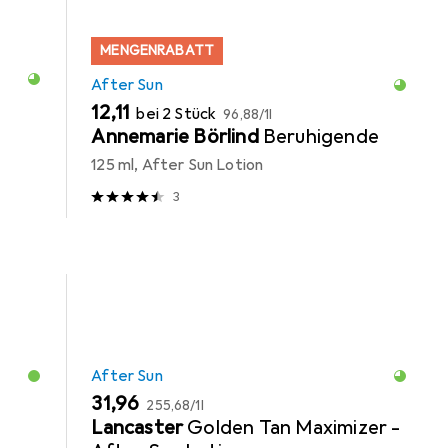
MENGENRABATT
After Sun
EUR
EUR
12,11
bei 2 Stück
96,88
/
1l
Annemarie Börlind
Beruhigende
125 ml, After Sun Lotion
3
After Sun
EUR
EUR
31,96
255,68
/
1l
Lancaster
Golden Tan Maximizer -