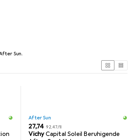
After Sun.
After Sun
EUR
EUR
27,74
92,47
/
1l
tion
Vichy
Capital Soleil Beruhigende