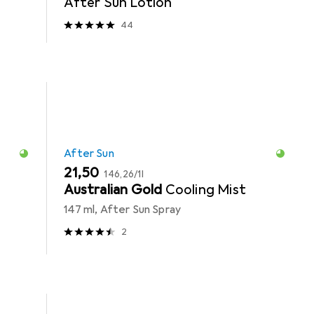
After Sun Lotion
44
After Sun
EUR
EUR
21,50
146,26
/
1l
Australian Gold
Cooling Mist
147 ml, After Sun Spray
2