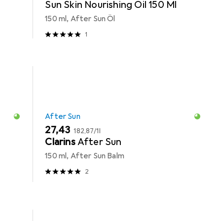
Sun Skin Nourishing Oil 150 Ml
150 ml, After Sun Öl
1
After Sun
EUR
EUR
27,43
182,87
/
1l
Clarins
After Sun
150 ml, After Sun Balm
2