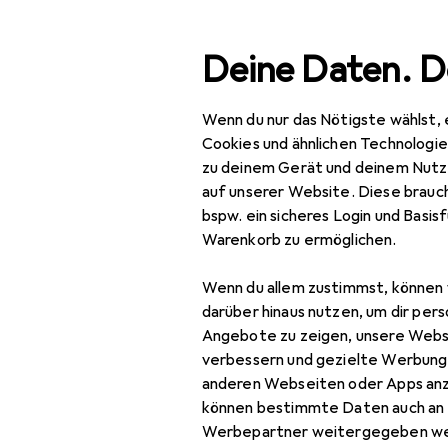
Suche
Deine Daten. D
Wenn du nur das Nötigste wählst, 
Navigation nach Kategorien
Gesamtsortiment
Bea
Gesamtsortiment
Cookies und ähnlichen Technologi
zu deinem Gerät und deinem Nutz
Beauty +
auf unserer Website. Diese brauch
Gesundheit
bspw. ein sicheres Login und Basis
Warenkorb zu ermöglichen.
Sonnenpflege
After Sun
Wenn du allem zustimmst, können 
EU
29
darüber hinaus nutzen, um dir pers
Ce
Selbstbräuner
Angebote zu zeigen, unsere Webs
SPF
verbessern und gezielte Werbung
Sonnencreme
anderen Webseiten oder Apps an
können bestimmte Daten auch an 
Werbepartner weitergegeben we
Verwandte