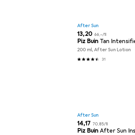
After Sun
EUR
EUR
13,20
66,–
/
1l
Piz Buin
Tan Intensifi
200 ml, After Sun Lotion
31
After Sun
EUR
EUR
14,17
70,85
/
1l
Piz Buin
After Sun In