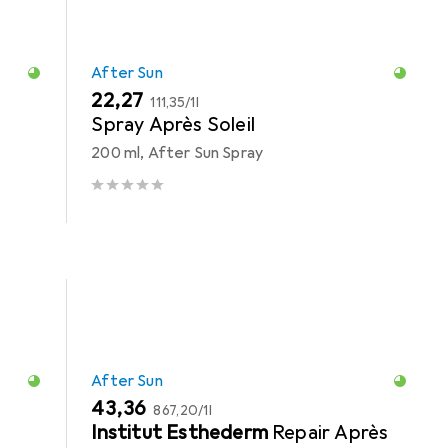
After Sun
EUR
EUR
22,27
111,35
/
1l
Spray Après Soleil
200 ml, After Sun Spray
After Sun
EUR
EUR
43,36
867,20
/
1l
Institut Esthederm
Repair Après