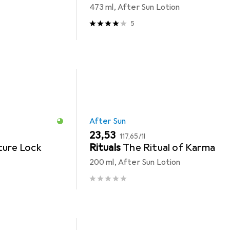
473 ml, After Sun Lotion
5
After Sun
EUR
EUR
23,53
117,65
/
1l
ture Lock
Rituals
The Ritual of Karma
200 ml, After Sun Lotion