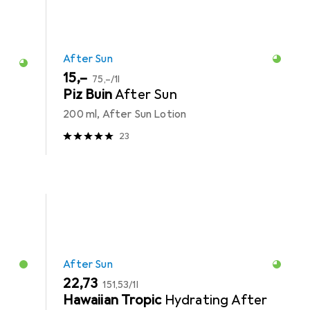
After Sun
EUR
EUR
15,–
75,–
/
1l
Piz Buin
After Sun
e
200 ml, After Sun Lotion
23
After Sun
EUR
EUR
22,73
151,53
/
1l
Hawaiian Tropic
Hydrating After