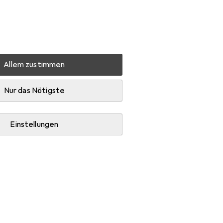
Einstellungen
Kundenkonto
Vergleichslisten
Merklisten
Warenkorb
Anmelden
Allem zustimmen
hil Sun Daylong
Zubehör
Nur das Nötigste
Einstellungen