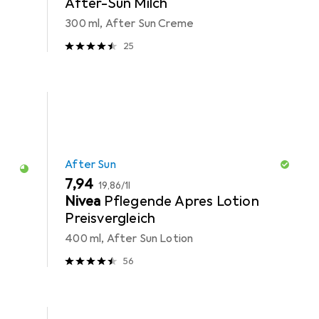
After-Sun Milch
300 ml, After Sun Creme
25
After Sun
EUR
EUR
7,94
19,86
/
1l
Nivea
Pflegende Apres Lotion
Preisvergleich
400 ml, After Sun Lotion
56