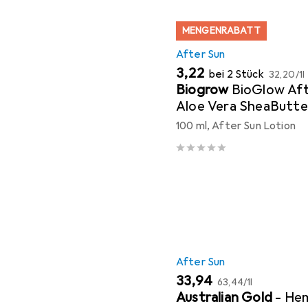
MENGENRABATT
After Sun
EUR
EUR
3,22
bei 2 Stück
32,20
/
1l
Biogrow
BioGlow Aft
Aloe Vera SheaButte
100 ml, After Sun Lotion
After Sun
EUR
EUR
33,94
63,44
/
1l
Australian Gold
- He