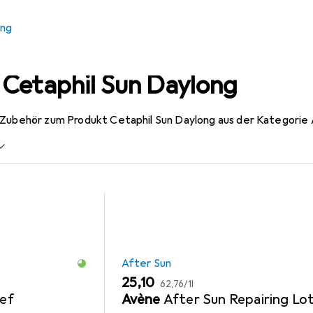
ung
 Cetaphil Sun Daylong
 Zubehör zum Produkt Cetaphil Sun Daylong aus der Kategorie 
After Sun
EUR
EUR
25,10
62,76
/
1l
ief
Avène
After Sun Repairing Lo