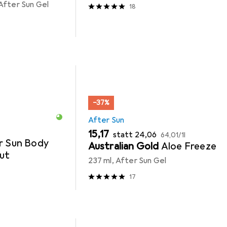
After Sun Gel
18
−37%
After Sun
EUR
EUR
EUR
15,17
statt
24,06
64,01
/
1l
r Sun Body
Australian Gold
Aloe Freeze
ut
237 ml, After Sun Gel
17