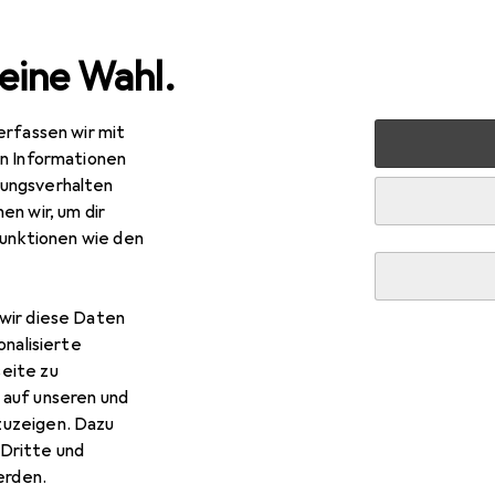
eine Wahl.
erfassen wir mit
uty + Gesundheit
Sonnenpflege
Sonnencreme
Cetap
en Informationen
ungsverhalten
en wir, um dir
funktionen wie den
wir diese Daten
EUR
R
,88
149,40
/
1l
onalisierte
taphil Sun
Daylong
eite zu
 50+, 200 ml
 auf unseren und
zuzeigen. Dazu
Dritte und
rden.