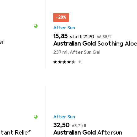
−28%
After Sun
EUR
EUR
EUR
15,85
statt
21,90
66,88
/
1l
er
Australian Gold
Soothing Alo
237 ml, After Sun Gel
11
After Sun
EUR
EUR
32,50
68,71
/
1l
stant Relief
Australian Gold
Aftersun