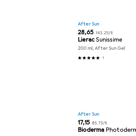
After Sun
EUR
EUR
28,65
143,25
/
1l
Lierac
Sunissime
200 ml, After Sun Gel
1
After Sun
EUR
EUR
17,15
85,75
/
1l
Bioderma
Photoder