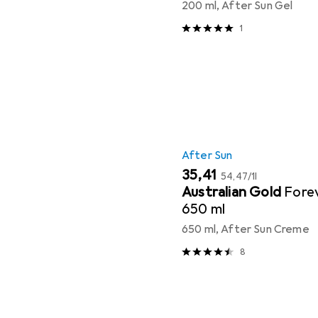
200 ml, After Sun Gel
1
After Sun
EUR
EUR
35,41
54,47
/
1l
Australian Gold
Fore
650 ml
650 ml, After Sun Creme
8