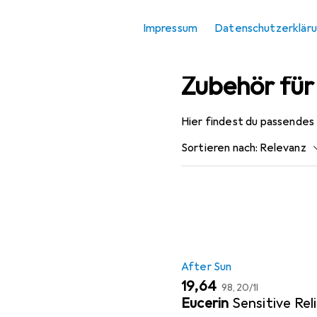
Kategorien
Impressum
Datenschutzerklär
After Sun
Zubehör für
Hier findest du passendes
Sortieren nach
:
Relevanz
Produktliste
After Sun
EUR
EUR
19,64
98,20
/
1l
Eucerin
Sensitive Rel