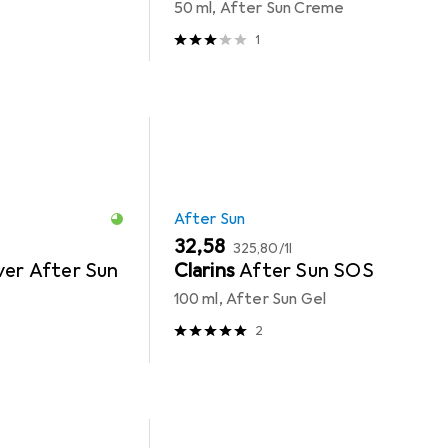
50 ml, After Sun Creme
1
After Sun
EUR
EUR
32,58
325,80
/
1l
ver After Sun
Clarins
After Sun SOS
100 ml, After Sun Gel
2