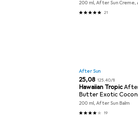
200 ml, After Sun Creme, 
21
After Sun
EUR
EUR
25,08
125,40
/
1l
Hawaiian Tropic
Afte
Butter Exotic Cocon
200 ml, After Sun Balm
19