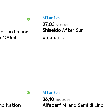
After Sun
EUR
EUR
27,03
90,10
/
1l
Shiseido
After Sun
ersun Lotion
r 100ml
7
After Sun
EUR
EUR
36,10
180,50
/
1l
mp Nation
Alfaparf
Milano Semi di Lino