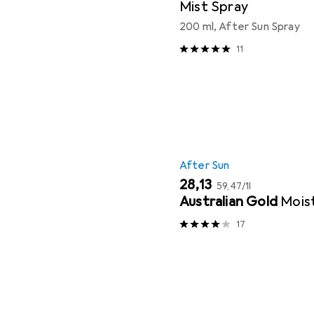
Mist Spray
200 ml, After Sun Spray
11
After Sun
EUR
EUR
28,13
59,47
/
1l
Australian Gold
Mois
17