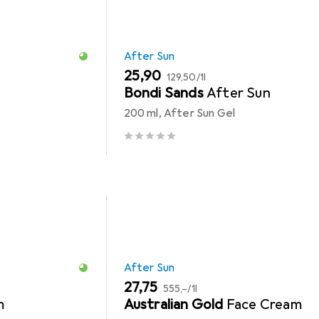
After Sun
EUR
EUR
25,90
129,50
/
1l
Bondi Sands
After Sun
200 ml, After Sun Gel
After Sun
EUR
EUR
27,75
555,–
/
1l
m
Australian Gold
Face Cream