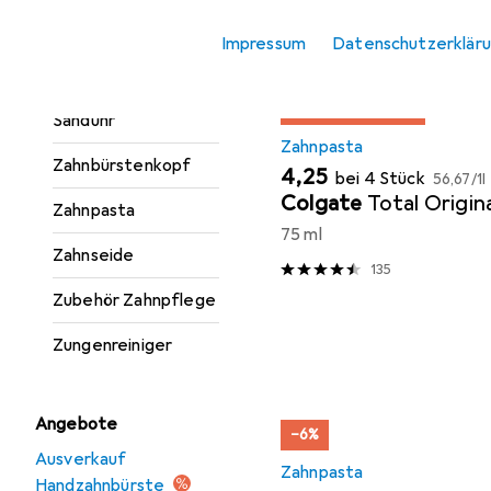
Munddusche
Impressum
Datenschutzerklär
Mundspülung
MENGENRABATT
Sanduhr
Zahnpasta
Zahnbürstenkopf
EUR
EUR
4,25
bei 4 Stück
56,67
/
1l
Colgate
Total Origin
Zahnpasta
75 ml
Zahnseide
135
Zubehör Zahnpflege
Zungenreiniger
Angebote
−6%
Ausverkauf
Zahnpasta
Handzahnbürste