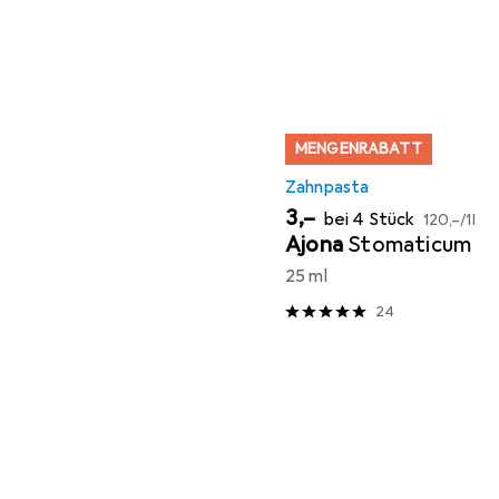
MENGENRABATT
Zahnpasta
EUR
EUR
3,–
bei 4 Stück
120,–
/
1l
Ajona
Stomaticum
25 ml
24