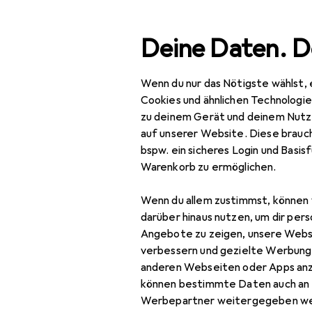
Suche
Deine Daten. D
Wenn du nur das Nötigste wählst, 
Navigation nach Kategorien
Gesamtsortiment
Bea
Gesamtsortiment
Cookies und ähnlichen Technologi
zu deinem Gerät und deinem Nutz
EU
12,
Beauty +
auf unserer Website. Diese brauch
Cmi
Gesundheit
bspw. ein sicheres Login und Basis
Wei
Warenkorb zu ermöglichen.
Zahnpflege
Bleaching
Wenn du allem zustimmst, können 
Zubehör für
darüber hinaus nutzen, um dir pers
Elektrische
Angebote zu zeigen, unsere Webs
Zahnbürste
verbessern und gezielte Werbung
Hier findest du passendes
anderen Webseiten oder Apps an
Handzahnbürste
können bestimmte Daten auch an 
Sortieren nach
:
Relevanz
Werbepartner weitergegeben we
Interdentalbürste
Produktliste