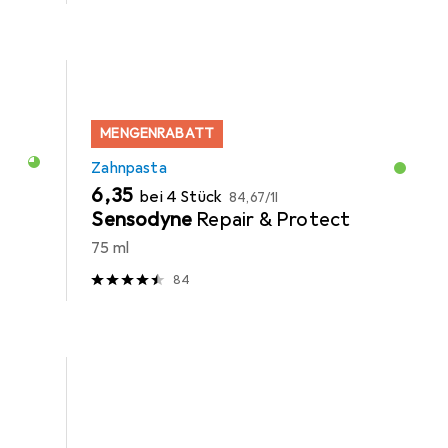
MENGENRABATT
Zahnpasta
EUR
EUR
6,35
bei 4 Stück
84,67
/
1l
Sensodyne
Repair & Protect
75 ml
84