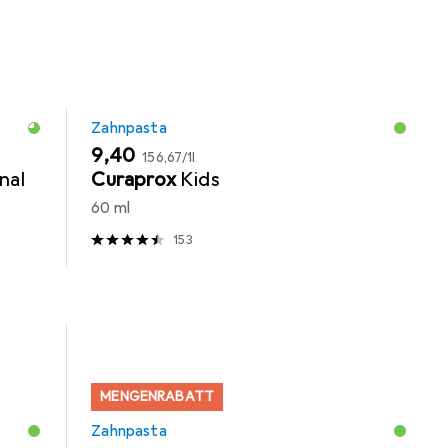
Zahnpasta
EUR
EUR
9,40
156,67
/
1l
nal
Curaprox
Kids
60 ml
153
MENGENRABATT
Zahnpasta