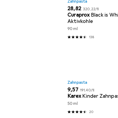
Zahnpasta
EUR
EUR
28,82
320,22
/
1l
Curaprox
Black is Wh
Aktivkohle
90 ml
138
Zahnpasta
EUR
EUR
9,57
191,40
/
1l
Karex
Kinder Zahnpa
50 ml
20