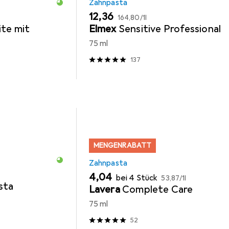
Zahnpasta
EUR
EUR
12,36
164,80
/
1l
ite mit
Elmex
Sensitive Professional
75 ml
137
MENGENRABATT
Zahnpasta
EUR
EUR
4,04
bei 4 Stück
53,87
/
1l
sta
Lavera
Complete Care
75 ml
52