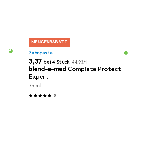
MENGENRABATT
Zahnpasta
EUR
EUR
3,37
bei 4 Stück
44,93
/
1l
blend-a-med
Complete Protect
Expert
75 ml
8