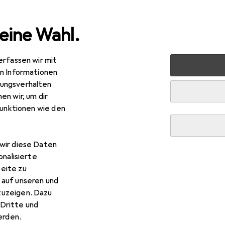
eine Wahl.
erfassen wir mit
uty + Gesundheit
Zahnpflege
Handzahnbürste
Cmiil
en Informationen
ungsverhalten
R
19
bei 4 Stück
en wir, um dir
ile
Bamboo Toothbrush (Bundle)
funktionen wie den
ch
wir diese Daten
 Cmiile Bamboo Toothbrush 
onalisierte
eite zu
 auf unseren und
 Zubehör zum Produkt Cmiile Bamboo Toothbrush (Bundle) aus 
zuzeigen. Dazu
Dritte und
rden.