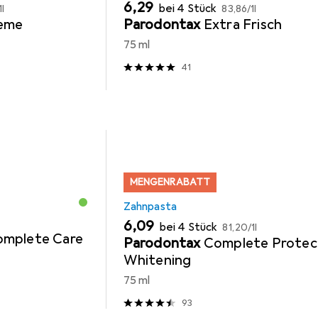
EUR
EUR
6,29
bei 4 Stück
1l
83,86
/
1l
reme
Parodontax
Extra Frisch
75 ml
41
MENGENRABATT
Zahnpasta
EUR
EUR
6,09
bei 4 Stück
81,20
/
1l
omplete Care
Parodontax
Complete Protec
Whitening
75 ml
93