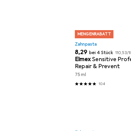
MENGENRABATT
Zahnpasta
EUR
EUR
8,29
bei 4 Stück
110,53
/
1l
Elmex
Sensitive Prof
Repair & Prevent
75 ml
104