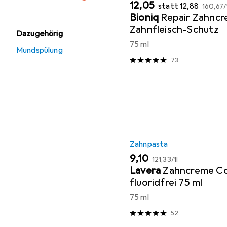
EUR
EUR
EUR
12,05
statt
12,88
160,67
/
Bioniq
Repair Zahnc
Zahnfleisch-Schutz
Dazugehörig
75 ml
Mundspülung
73
Zahnpasta
EUR
EUR
9,10
121,33
/
1l
Lavera
Zahncreme C
fluoridfrei 75 ml
75 ml
52