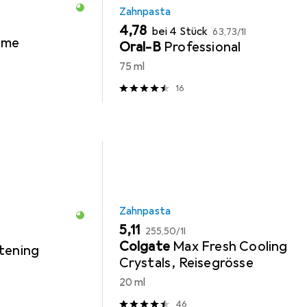
Zahnpasta
EUR
EUR
4,78
bei 4 Stück
63,73
/
1l
eme
Oral-B
Professional
75 ml
16
Zahnpasta
EUR
EUR
5,11
255,50
/
1l
Colgate
Max Fresh Cooling
tening
Crystals, Reisegrösse
20 ml
46