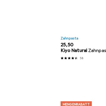
Zahnpasta
EUR
25,50
Kiyo Natural
Zahnpas
58
MENGENRABATT