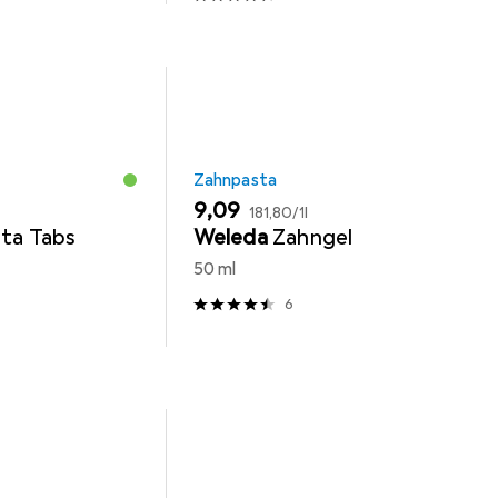
Zahnpasta
EUR
EUR
9,09
181,80
/
1l
ta Tabs
Weleda
Zahngel
50 ml
6