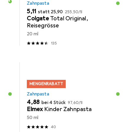
Zahnpasta
EUR
EUR
EUR
5,11
statt
25,90
255,50
/
1l
Colgate
Total Original,
Reisegrösse
20 ml
135
MENGENRABATT
Zahnpasta
EUR
EUR
4,88
bei 4 Stück
97,60
/
1l
Elmex
Kinder Zahnpasta
50 ml
40