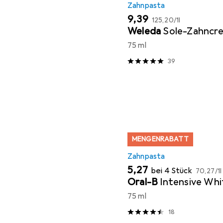
Zahnpasta
EUR
EUR
9,39
125,20
/
1l
Weleda
Sole-Zahncr
75 ml
39
MENGENRABATT
Zahnpasta
EUR
EUR
5,27
bei 4 Stück
70,27
/
1l
Oral-B
Intensive Whi
75 ml
18