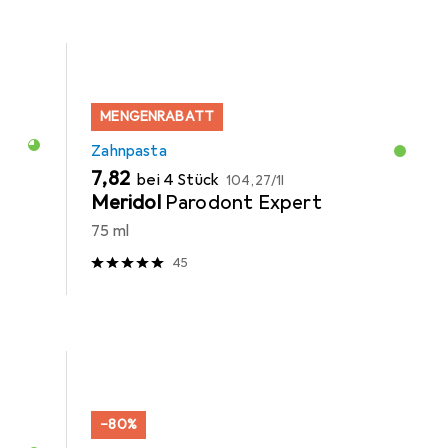
MENGENRABATT
Zahnpasta
EUR
EUR
7,82
bei 4 Stück
104,27
/
1l
Meridol
Parodont Expert
75 ml
45
−80%