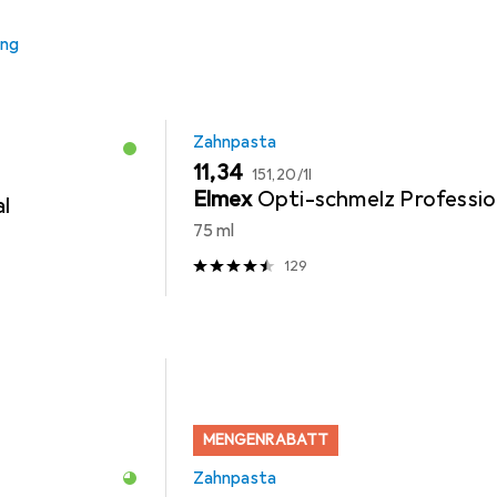
ung
Zahnpasta
EUR
EUR
11,34
151,20
/
1l
Elmex
Opti-schmelz Professio
al
75 ml
129
MENGENRABATT
Zahnpasta