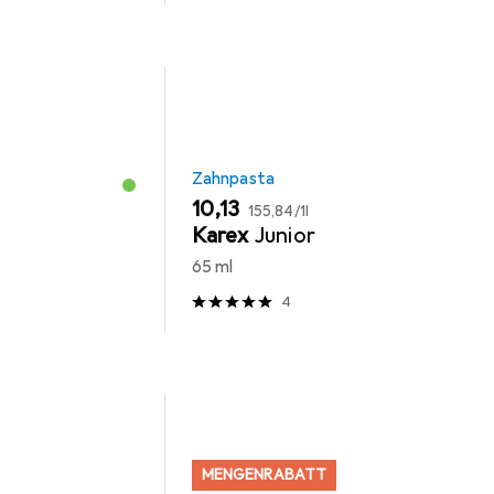
Zahnpasta
EUR
EUR
10,13
155,84
/
1l
Karex
Junior
65 ml
4
MENGENRABATT