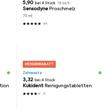
EUR
EUR
5,90
bei 4 Stück
78,66
/
1l
Sensodyne
Proschmelz
75 ml
49
MENGENRABATT
Zahnpasta
EUR
3,32
bei 4 Stück
tion
Kukident
Reinigungstabletten
11