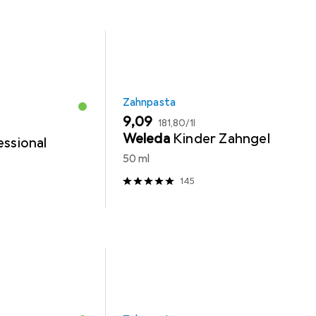
Zahnpasta
EUR
EUR
9,09
181,80
/
1l
Weleda
Kinder Zahngel
essional
50 ml
145