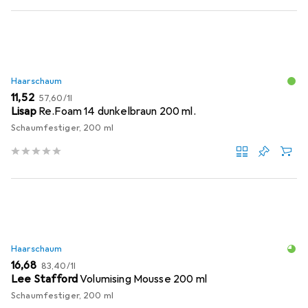
Haarschaum
EUR
EUR
11,52
57,60
/
1l
Lisap
Re.Foam 14 dunkelbraun 200 ml.
Schaumfestiger, 200 ml
Haarschaum
EUR
EUR
16,68
83,40
/
1l
Lee Stafford
Volumising Mousse 200 ml
Schaumfestiger, 200 ml