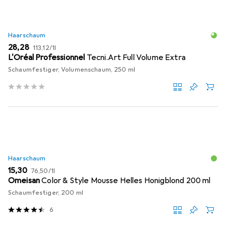
Haarschaum
EUR
EUR
28,28
113,12
/
1l
L'Oréal Professionnel
Tecni.Art Full Volume Extra
Schaumfestiger, Volumenschaum, 250 ml
Haarschaum
EUR
EUR
15,30
76,50
/
1l
Omeisan
Color & Style Mousse Helles Honigblond 200 ml
Schaumfestiger, 200 ml
6