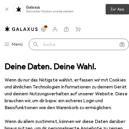
Galaxus
Zur App
Schneller finden und bestellen
Einstellungen
Kundenkonto
Vergleichslisten
Merklisten
Warenkorb
Navigation nach Kategorien
Menü
Suche
ckenwickler
Deine Daten. Deine Wahl.
Comair Flex-Wkl. lang 14x254mm blau 6er
Zubehör
Wenn du nur das Nötigste wählst, erfassen wir mit Cookies
EUR
9,97
und ähnlichen Technologien Informationen zu deinem Gerät
Comair
Flex-Wkl. lang 14x254mm blau
und deinem Nutzungsverhalten auf unserer Website. Diese
6er
brauchen wir, um dir bspw. ein sicheres Login und
Basisfunktionen wie den Warenkorb zu ermöglichen.
Wenn du allem zustimmst, können wir diese Daten darüber
hinaus nutzen, um dir personalisierte Angebote zu zeigen,