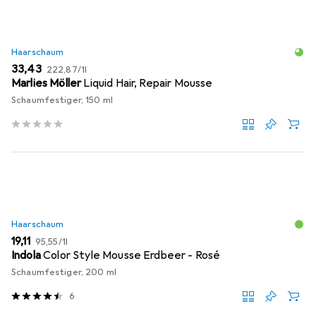
Haarschaum
EUR
EUR
33,43
222,87
/
1l
Marlies Möller
Liquid Hair, Repair Mousse
Schaumfestiger, 150 ml
Haarschaum
EUR
EUR
19,11
95,55
/
1l
Indola
Color Style Mousse Erdbeer - Rosé
Schaumfestiger, 200 ml
6