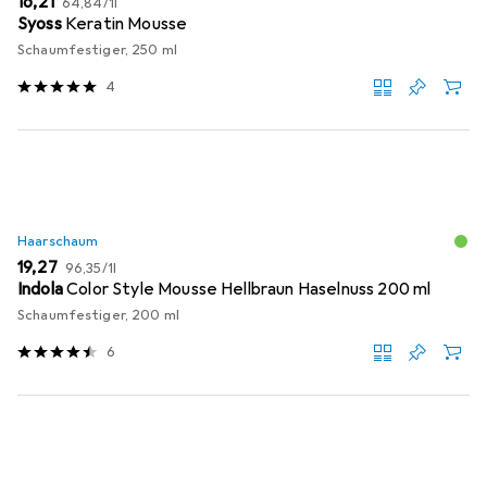
EUR
16,21
64,84
/
1l
Syoss
Keratin Mousse
Schaumfestiger, 250 ml
4
Haarschaum
EUR
EUR
19,27
96,35
/
1l
Indola
Color Style Mousse Hellbraun Haselnuss 200 ml
Schaumfestiger, 200 ml
6