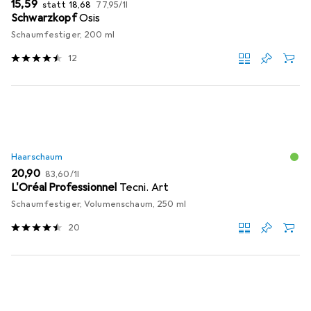
EUR
EUR
EUR
15,59
statt
18,68
77,95
/
1l
Schwarzkopf
Osis
Schaumfestiger, 200 ml
12
Haarschaum
EUR
EUR
20,90
83,60
/
1l
L'Oréal Professionnel
Tecni. Art
Schaumfestiger, Volumenschaum, 250 ml
20