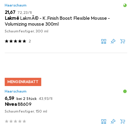
Haarschaum
EUR
EUR
21,67
72,23
/
1l
Lakmé
LakmÃ© - K.Finish Boost Flexible Mousse -
Volumizing mousse 300ml
Schaumfestiger, 300 ml
2
MENGENRABATT
Haarschaum
EUR
EUR
6,59
bei 2 Stück
43,93
/
1l
Nivea
88609
Schaumfestiger, 150 ml