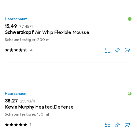
Haarschaum
EUR
EUR
15,49
77,45
/
1l
Schwarzkopf
Air Whip Flexible Mousse
Schaumfestiger, 200 ml
4
Haarschaum
EUR
EUR
38,27
255,13
/
1l
Kevin Murphy
Heated.Defense
Schaumfestiger, 150 ml
1