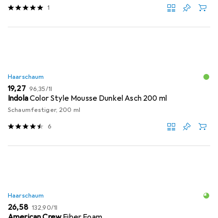
1
Haarschaum
EUR
EUR
19,27
96,35
/
1l
Indola
Color Style Mousse Dunkel Asch 200 ml
Schaumfestiger, 200 ml
6
Haarschaum
EUR
EUR
26,58
132,90
/
1l
American Crew
Fiber Foam