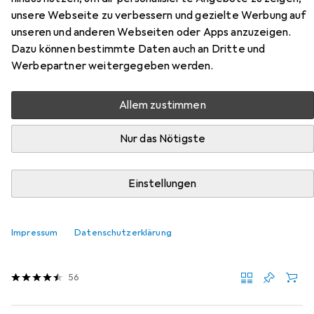
Zubehör für Comair Flex-Wkl.
unsere Webseite zu verbessern und gezielte Werbung auf
lang 14x254mm blau 6er
unseren und anderen Webseiten oder Apps anzuzeigen.
Dazu können bestimmte Daten auch an Dritte und
Hier findest du passendes Zubehör zum Produkt Comair
Werbepartner weitergegeben werden.
Flex-Wkl. lang 14x254mm blau 6er aus der Kategorie
Haarschaum.
Allem zustimmen
Relevanz
Nur das Nötigste
Produktliste
Einstellungen
Haarschaum
EUR
EUR
16,46
54,87
/
1l
Impressum
Datenschutzerklärung
Wella
Boost Bounce
Schaumfestiger, Volumenschaum, 300 ml
56