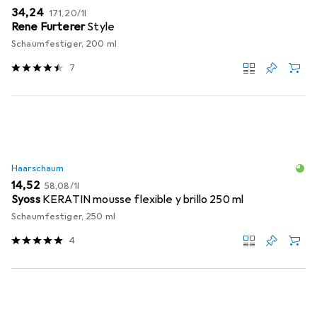
EUR
EUR
34,24
171,20
/
1l
Rene Furterer
Style
Schaumfestiger, 200 ml
7
Haarschaum
EUR
EUR
14,52
58,08
/
1l
Syoss
KERATIN mousse flexible y brillo 250 ml
Schaumfestiger, 250 ml
4