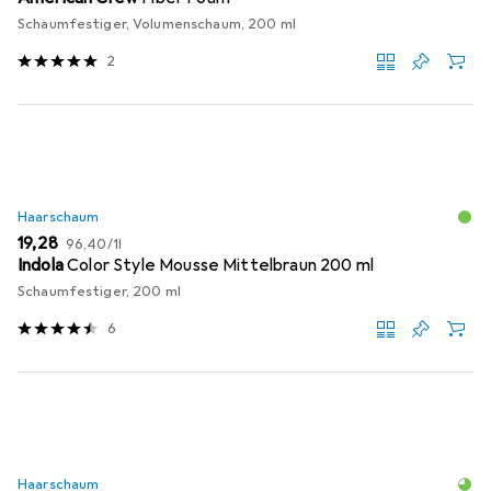
Schaumfestiger, Volumenschaum, 200 ml
2
Haarschaum
EUR
EUR
19,28
96,40
/
1l
Indola
Color Style Mousse Mittelbraun 200 ml
Schaumfestiger, 200 ml
6
Haarschaum