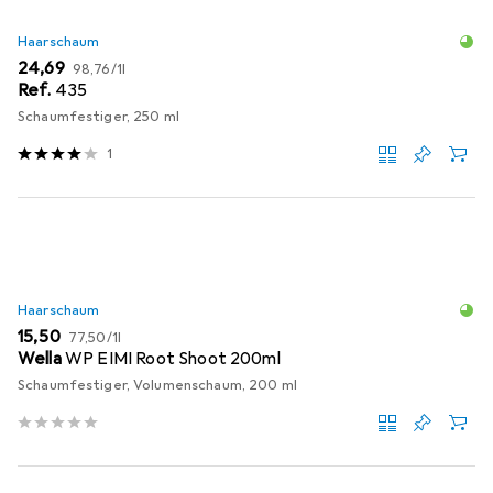
Haarschaum
EUR
EUR
24,69
98,76
/
1l
Ref.
435
Schaumfestiger, 250 ml
1
Haarschaum
EUR
EUR
15,50
77,50
/
1l
Wella
WP EIMI Root Shoot 200ml
Schaumfestiger, Volumenschaum, 200 ml