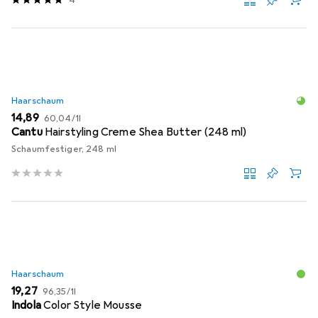
Haarschaum
EUR
EUR
14,89
60,04
/
1l
Cantu
Hairstyling Creme Shea Butter (248 ml)
Schaumfestiger, 248 ml
Haarschaum
EUR
EUR
19,27
96,35
/
1l
Indola
Color Style Mousse