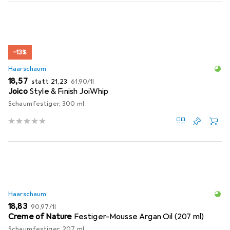
−13%
Haarschaum
EUR
EUR
EUR
18,57
statt
21,23
61,90
/
1l
Joico
Style & Finish JoiWhip
Schaumfestiger, 300 ml
Haarschaum
EUR
EUR
18,83
90,97
/
1l
Creme of Nature
Festiger-Mousse Argan Oil (207 ml)
Schaumfestiger, 207 ml