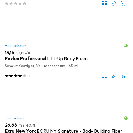
Haarschaum
EUR
EUR
15,16
91,88
/
1l
Revlon Professional
Lift-Up Body Foam
Schaumfestiger, Volumenschaum, 165 ml
1
Haarschaum
EUR
EUR
26,68
133,40
/
1l
Ecru New York
ECRU NY Signature - Body Building Fiber