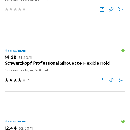
Haarschaum
EUR
EUR
14,28
71,40
/
1l
Schwarzkopf Professional
Silhouette Flexible Hold
Schaumfestiger, 200 ml
1
Haarschaum
EUR
EUR
12,44
62,20
/
1l