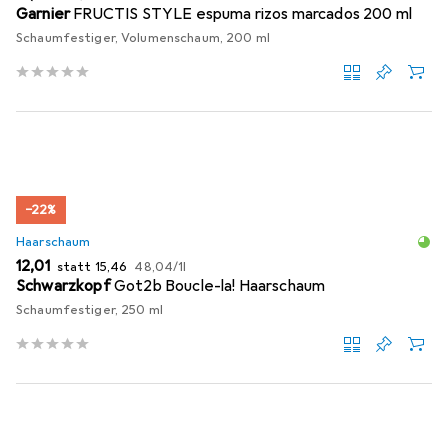
Garnier
FRUCTIS STYLE espuma rizos marcados 200 ml
Schaumfestiger, Volumenschaum, 200 ml
−22%
Haarschaum
EUR
EUR
EUR
12,01
statt
15,46
48,04
/
1l
Schwarzkopf
Got2b Boucle-la! Haarschaum
Schaumfestiger, 250 ml