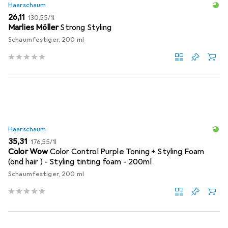
Haarschaum
EUR
EUR
26,11
130,55
/
1l
Marlies Möller
Strong Styling
Schaumfestiger, 200 ml
Haarschaum
EUR
EUR
35,31
176,55
/
1l
Color Wow
Color Control Purple Toning + Styling Foam
(ond hair ) - Styling tinting foam - 200ml
Schaumfestiger, 200 ml