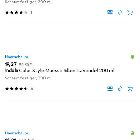
Schaumfestiger, 200 ml
1
Haarschaum
EUR
EUR
19,27
96,35
/
1l
Indola
Color Style Mousse Silber Lavendel 200 ml
Schaumfestiger, 200 ml
6
Haarschaum
EUR