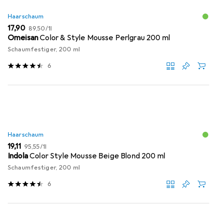
Haarschaum
EUR
EUR
17,90
89,50
/
1l
Omeisan
Color & Style Mousse Perlgrau 200 ml
Schaumfestiger, 200 ml
6
Haarschaum
EUR
EUR
19,11
95,55
/
1l
Indola
Color Style Mousse Beige Blond 200 ml
Schaumfestiger, 200 ml
6