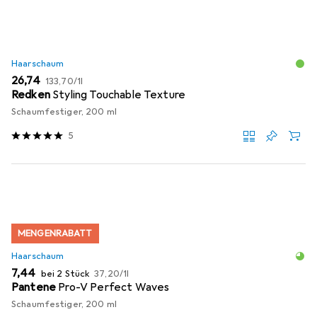
Haarschaum
EUR
EUR
26,74
133,70
/
1l
Redken
Styling Touchable Texture
Schaumfestiger, 200 ml
5
MENGENRABATT
Haarschaum
EUR
EUR
7,44
bei 2 Stück
37,20
/
1l
Pantene
Pro-V Perfect Waves
Schaumfestiger, 200 ml