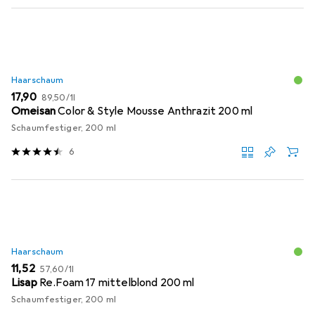
Haarschaum
EUR
EUR
17,90
89,50
/
1l
Omeisan
Color & Style Mousse Anthrazit 200 ml
Schaumfestiger, 200 ml
6
Haarschaum
EUR
EUR
11,52
57,60
/
1l
Lisap
Re.Foam 17 mittelblond 200 ml
Schaumfestiger, 200 ml