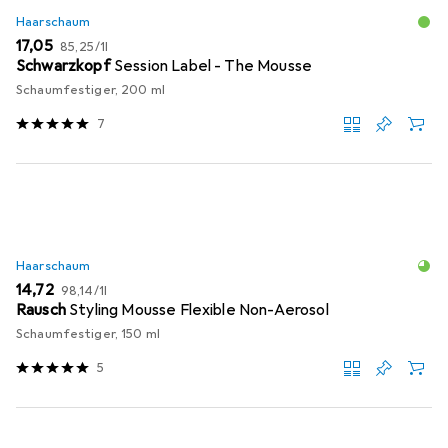
Haarschaum
EUR
EUR
17,05
85,25
/
1l
Schwarzkopf
Session Label - The Mousse
Schaumfestiger, 200 ml
7
Haarschaum
EUR
EUR
14,72
98,14
/
1l
Rausch
Styling Mousse Flexible Non-Aerosol
Schaumfestiger, 150 ml
5