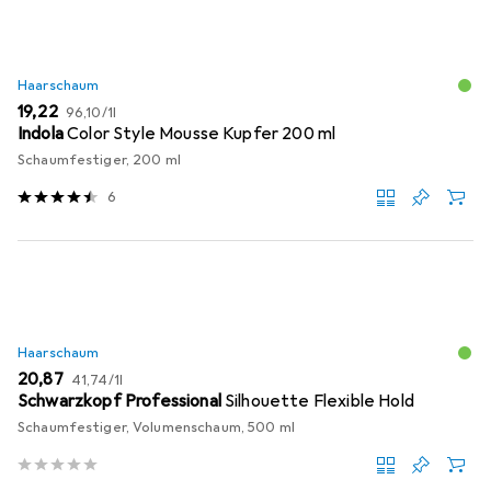
Haarschaum
EUR
EUR
19,22
96,10
/
1l
Indola
Color Style Mousse Kupfer 200 ml
Schaumfestiger, 200 ml
6
Haarschaum
EUR
EUR
20,87
41,74
/
1l
Schwarzkopf Professional
Silhouette Flexible Hold
Schaumfestiger, Volumenschaum, 500 ml