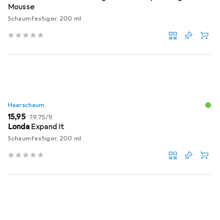
Mousse
Schaumfestiger, 200 ml
Haarschaum
EUR
EUR
15,95
79,75
/
1l
Londa
Expand It
Schaumfestiger, 200 ml