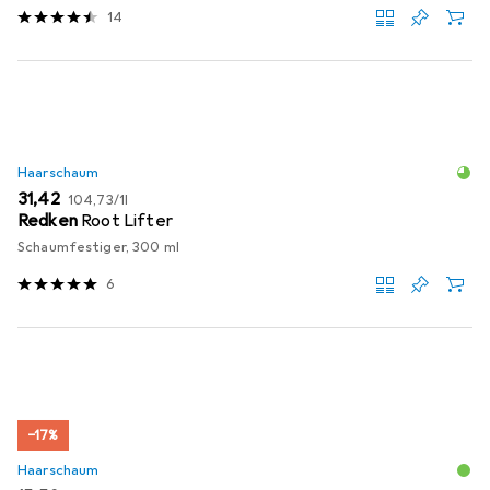
14
Haarschaum
EUR
EUR
31,42
104,73
/
1l
Redken
Root Lifter
Schaumfestiger, 300 ml
6
−17%
Haarschaum