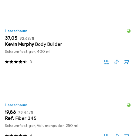
Haarschaum
EUR
EUR
37,05
92,63
/
1l
Kevin Murphy
Body Builder
Schaumfestiger, 400 ml
3
Haarschaum
EUR
EUR
19,86
79,44
/
1l
Ref.
Fiber 345
Schaumfestiger, Volumenpuder, 250 ml
4