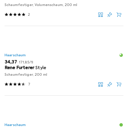
Schaumfestiger, Volumenschaum, 200 ml
2
Haarschaum
EUR
EUR
34,37
171,85
/
1l
Rene Furterer
Style
Schaumfestiger, 200 ml
7
Haarschaum