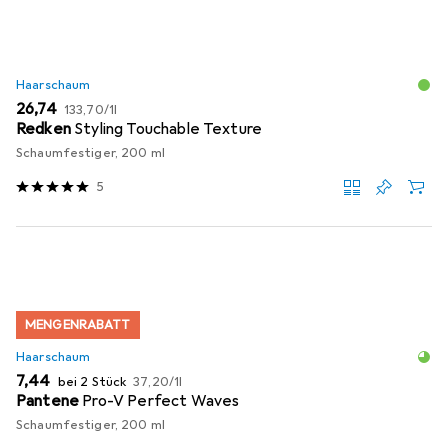
Haarschaum
EUR
EUR
26,74
133,70
/
1l
Redken
Styling Touchable Texture
Schaumfestiger, 200 ml
5
MENGENRABATT
Haarschaum
EUR
EUR
7,44
bei 2 Stück
37,20
/
1l
Pantene
Pro-V Perfect Waves
Schaumfestiger, 200 ml