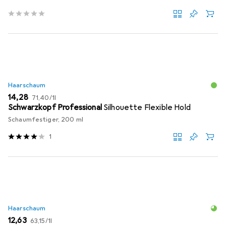
Haarschaum
EUR
EUR
14,28
71,40
/
1l
Schwarzkopf Professional
Silhouette Flexible Hold
Schaumfestiger, 200 ml
1
Haarschaum
EUR
EUR
12,63
63,15
/
1l