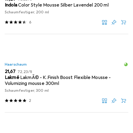
Indola
Color Style Mousse Silber Lavendel 200 ml
Schaumfestiger, 200 ml
6
Haarschaum
EUR
EUR
21,67
72,23
/
1l
Lakmé
LakmÃ© - K.Finish Boost Flexible Mousse -
Volumizing mousse 300ml
Schaumfestiger, 300 ml
2