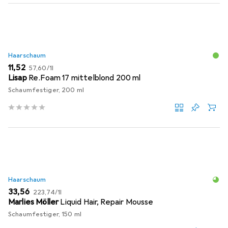
Haarschaum
EUR
EUR
11,52
57,60
/
1l
Lisap
Re.Foam 17 mittelblond 200 ml
Schaumfestiger, 200 ml
Haarschaum
EUR
EUR
33,56
223,74
/
1l
Marlies Möller
Liquid Hair, Repair Mousse
Schaumfestiger, 150 ml