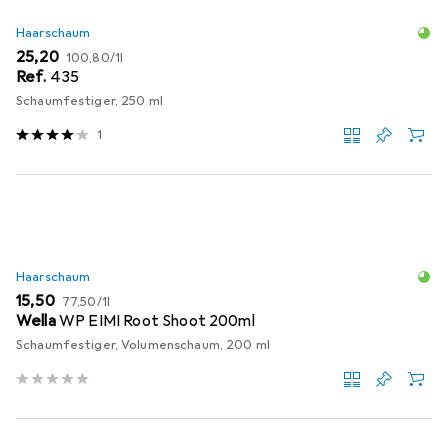
Haarschaum
EUR
EUR
25,20
100,80
/
1l
Ref.
435
Schaumfestiger, 250 ml
1
Haarschaum
EUR
EUR
15,50
77,50
/
1l
Wella
WP EIMI Root Shoot 200ml
Schaumfestiger, Volumenschaum, 200 ml