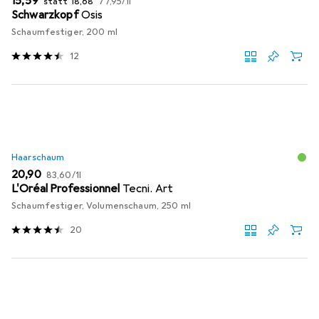
EUR
15,59
statt
18,68
77,95
/
1l
Schwarzkopf
Osis
Schaumfestiger, 200 ml
12
Haarschaum
EUR
EUR
20,90
83,60
/
1l
L'Oréal Professionnel
Tecni. Art
Schaumfestiger, Volumenschaum, 250 ml
20