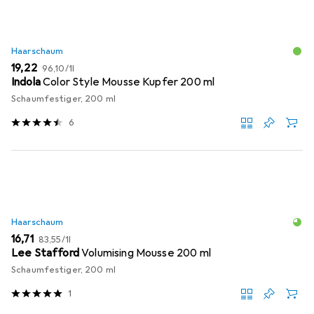
Haarschaum
EUR
EUR
19,22
96,10
/
1l
Indola
Color Style Mousse Kupfer 200 ml
Schaumfestiger, 200 ml
6
Haarschaum
EUR
EUR
16,71
83,55
/
1l
Lee Stafford
Volumising Mousse 200 ml
Schaumfestiger, 200 ml
1