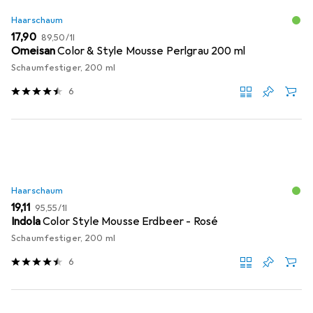
Haarschaum
EUR
EUR
17,90
89,50
/
1l
Omeisan
Color & Style Mousse Perlgrau 200 ml
Schaumfestiger, 200 ml
6
Haarschaum
EUR
EUR
19,11
95,55
/
1l
Indola
Color Style Mousse Erdbeer - Rosé
Schaumfestiger, 200 ml
6