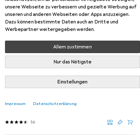
unsere Webseite zu verbessern und gezielte Werbung auf
lang 12er 45mm violett
unseren und anderen Webseiten oder Apps anzuzeigen.
Dazu können bestimmte Daten auch an Dritte und
Hier findest du passendes Zubehör zum Produkt Comair
Werbepartner weitergegeben werden.
Metallwkl. lang 12er 45mm violett aus der Kategorie
Haarschaum.
Allem zustimmen
Relevanz
Nur das Nötigste
Produktliste
Einstellungen
Haarschaum
EUR
EUR
16,48
54,94
/
1l
Wella
Boost Bounce
Impressum
Datenschutzerklärung
Schaumfestiger, Volumenschaum, 300 ml
56