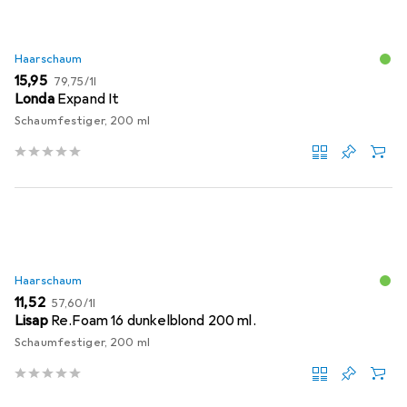
Haarschaum
EUR
EUR
15,95
79,75
/
1l
Londa
Expand It
Schaumfestiger, 200 ml
Haarschaum
EUR
EUR
11,52
57,60
/
1l
Lisap
Re.Foam 16 dunkelblond 200 ml.
Schaumfestiger, 200 ml