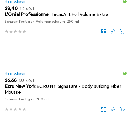
Haarschaum
EUR
EUR
28,40
113,60
/
1l
L'Oréal Professionnel
Tecni.Art Full Volume Extra
Schaumfestiger, Volumenschaum, 250 ml
Haarschaum
EUR
EUR
26,68
133,40
/
1l
Ecru New York
ECRU NY Signature - Body Building Fiber
Mousse
Schaumfestiger, 200 ml