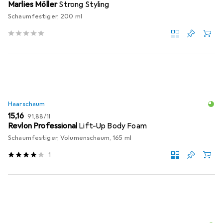
Marlies Möller
Strong Styling
Schaumfestiger, 200 ml
Haarschaum
EUR
EUR
15,16
91,88
/
1l
Revlon Professional
Lift-Up Body Foam
Schaumfestiger, Volumenschaum, 165 ml
1