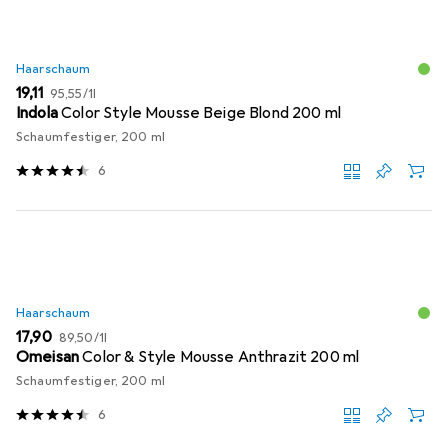
Haarschaum
EUR
EUR
19,11
95,55
/
1l
Indola
Color Style Mousse Beige Blond 200 ml
Schaumfestiger, 200 ml
6
Haarschaum
EUR
EUR
17,90
89,50
/
1l
Omeisan
Color & Style Mousse Anthrazit 200 ml
Schaumfestiger, 200 ml
6