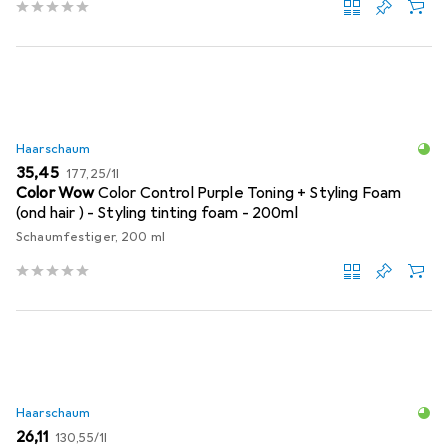
Haarschaum
EUR
EUR
35,45
177,25
/
1l
Color Wow
Color Control Purple Toning + Styling Foam
(ond hair ) - Styling tinting foam - 200ml
Schaumfestiger, 200 ml
Haarschaum
EUR
EUR
26,11
130,55
/
1l