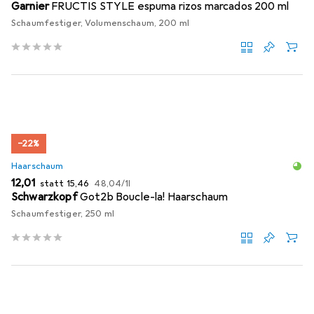
Garnier
FRUCTIS STYLE espuma rizos marcados 200 ml
Schaumfestiger, Volumenschaum, 200 ml
−22%
Haarschaum
EUR
EUR
EUR
12,01
statt
15,46
48,04
/
1l
Schwarzkopf
Got2b Boucle-la! Haarschaum
Schaumfestiger, 250 ml