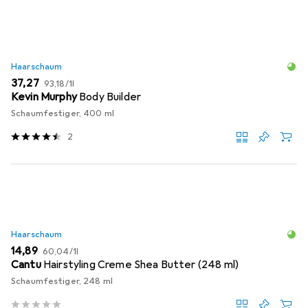
Haarschaum
EUR
EUR
37,27
93,18
/
1l
Kevin Murphy
Body Builder
Schaumfestiger, 400 ml
2
Haarschaum
EUR
EUR
14,89
60,04
/
1l
Cantu
Hairstyling Creme Shea Butter (248 ml)
Schaumfestiger, 248 ml