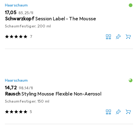
Haarschaum
EUR
EUR
17,05
85,25
/
1l
Schwarzkopf
Session Label - The Mousse
Schaumfestiger, 200 ml
7
Haarschaum
EUR
EUR
14,72
98,14
/
1l
Rausch
Styling Mousse Flexible Non-Aerosol
Schaumfestiger, 150 ml
5