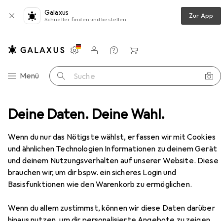
Galaxus
Zur App
Schneller finden und bestellen
Einstellungen
Kundenkonto
Vergleichslisten
Merklisten
Warenkorb
Navigation nach Kategorien
Menü
Suche
ckenwickler
Deine Daten. Deine Wahl.
Comair Metallwkl. lang 12er 45mm violett
Zubehör
Wenn du nur das Nötigste wählst, erfassen wir mit Cookies
EUR
13,57
und ähnlichen Technologien Informationen zu deinem Gerät
Comair
Metallwkl. lang 12er 45mm
und deinem Nutzungsverhalten auf unserer Website. Diese
violett
brauchen wir, um dir bspw. ein sicheres Login und
Basisfunktionen wie den Warenkorb zu ermöglichen.
Wenn du allem zustimmst, können wir diese Daten darüber
Zubehör für Comair Metallwkl.
hinaus nutzen, um dir personalisierte Angebote zu zeigen,