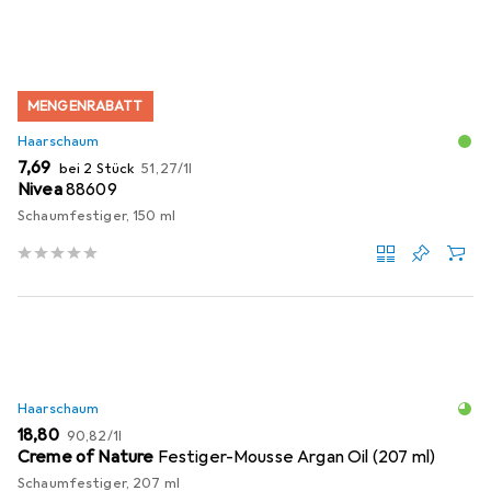
MENGENRABATT
Haarschaum
EUR
EUR
7,69
bei 2 Stück
51,27
/
1l
Nivea
88609
Schaumfestiger, 150 ml
Haarschaum
EUR
EUR
18,80
90,82
/
1l
Creme of Nature
Festiger-Mousse Argan Oil (207 ml)
Schaumfestiger, 207 ml