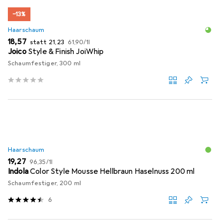
−13%
Haarschaum
EUR
EUR
EUR
18,57
statt
21,23
61,90
/
1l
Joico
Style & Finish JoiWhip
Schaumfestiger, 300 ml
Haarschaum
EUR
EUR
19,27
96,35
/
1l
Indola
Color Style Mousse Hellbraun Haselnuss 200 ml
Schaumfestiger, 200 ml
6