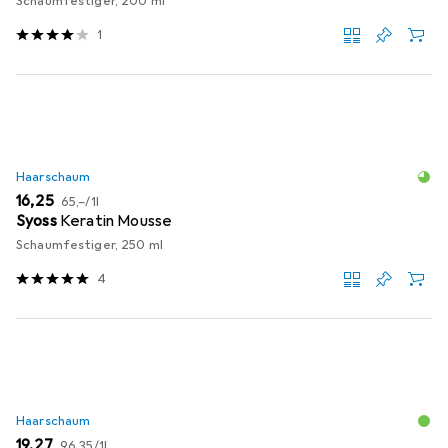
Schaumfestiger, 200 ml
1
Haarschaum
EUR
EUR
16,25
65,–
/
1l
Syoss
Keratin Mousse
Schaumfestiger, 250 ml
4
Haarschaum
EUR
EUR
19,27
96,35
/
1l