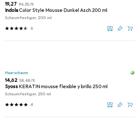
EUR
EUR
19,27
96,35
/
1l
Indola
Color Style Mousse Dunkel Asch 200 ml
Schaumfestiger, 200 ml
6
Haarschaum
EUR
EUR
14,62
58,48
/
1l
Syoss
KERATIN mousse flexible y brillo 250 ml
Schaumfestiger, 250 ml
4