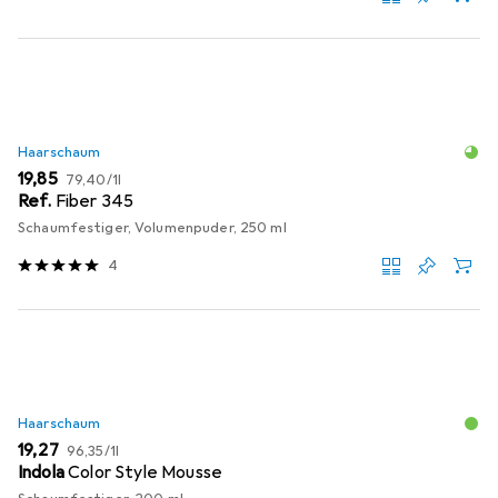
Haarschaum
EUR
EUR
19,85
79,40
/
1l
Ref.
Fiber 345
Schaumfestiger, Volumenpuder, 250 ml
4
Haarschaum
EUR
EUR
19,27
96,35
/
1l
Indola
Color Style Mousse