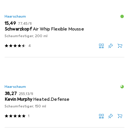
Haarschaum
EUR
EUR
15,49
77,45
/
1l
Schwarzkopf
Air Whip Flexible Mousse
Schaumfestiger, 200 ml
4
Haarschaum
EUR
EUR
38,27
255,13
/
1l
Kevin Murphy
Heated.Defense
Schaumfestiger, 150 ml
1