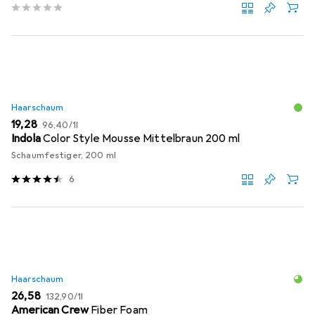
Haarschaum
EUR
EUR
19,28
96,40
/
1l
Indola
Color Style Mousse Mittelbraun 200 ml
Schaumfestiger, 200 ml
6
Haarschaum
EUR
EUR
26,58
132,90
/
1l
American Crew
Fiber Foam