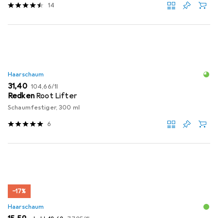
14
Haarschaum
EUR
EUR
31,40
104,66
/
1l
Redken
Root Lifter
Schaumfestiger, 300 ml
6
−17%
Haarschaum
EUR
EUR