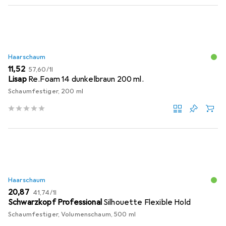
Haarschaum
EUR
EUR
11,52
57,60
/
1l
Lisap
Re.Foam 14 dunkelbraun 200 ml.
Schaumfestiger, 200 ml
Haarschaum
EUR
EUR
20,87
41,74
/
1l
Schwarzkopf Professional
Silhouette Flexible Hold
Schaumfestiger, Volumenschaum, 500 ml